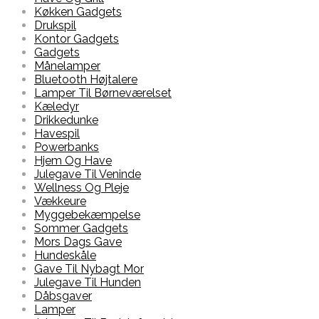
Køkken Gadgets
Drukspil
Kontor Gadgets
Gadgets
Månelamper
Bluetooth Højtalere
Lamper Til Børneværelset
Kæledyr
Drikkedunke
Havespil
Powerbanks
Hjem Og Have
Julegave Til Veninde
Wellness Og Pleje
Vækkeure
Myggebekæmpelse
Sommer Gadgets
Mors Dags Gave
Hundeskåle
Gave Til Nybagt Mor
Julegave Til Hunden
Dåbsgaver
Lamper