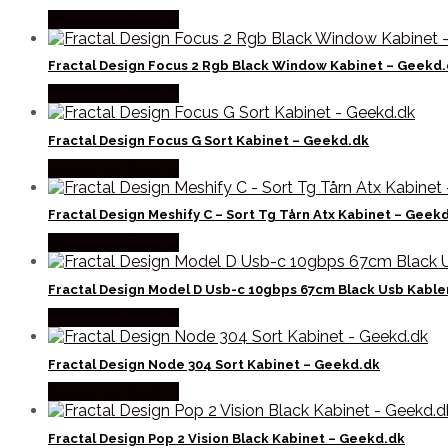
Købes hos Geek D
Fractal Design Focus 2 Rgb Black Window Kabinet – Geekd
Købes hos Geek D
Fractal Design Focus G Sort Kabinet – Geekd.dk
Købes hos Geek D
Fractal Design Meshify C – Sort Tg Tårn Atx Kabinet – Geek
Købes hos Geek D
Fractal Design Model D Usb-c 10gbps 67cm Black Usb Kable
Købes hos Geek D
Fractal Design Node 304 Sort Kabinet – Geekd.dk
Købes hos Geek D
Fractal Design Pop 2 Vision Black Kabinet – Geekd.dk