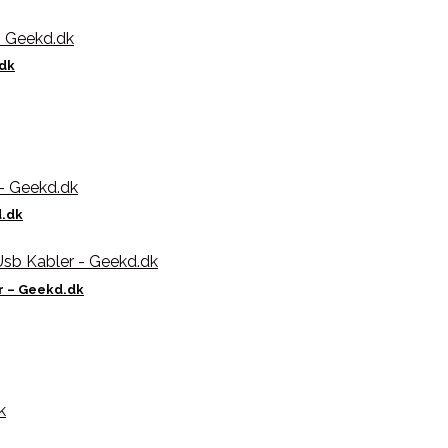
.dk
d.dk
r – Geekd.dk