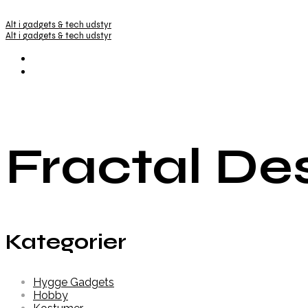
Alt i gadgets & tech udstyr
Alt i gadgets & tech udstyr
Fractal De
Kategorier
Hygge Gadgets
Hobby