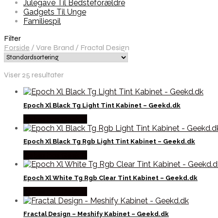
Julegave Til Bedsteforældre
Gadgets Til Unge
Familiespil
Filter
Forside
/
Vare Brand
/
Fractal Design
Viser 25 resultater
Epoch Xl Black Tg Light Tint Kabinet – Geekd.dk
Købes hos Geek D
Epoch Xl Black Tg Rgb Light Tint Kabinet – Geekd.dk
Købes hos Geek D
Epoch Xl White Tg Rgb Clear Tint Kabinet – Geekd.dk
Købes hos Geek D
Fractal Design – Meshify Kabinet – Geekd.dk