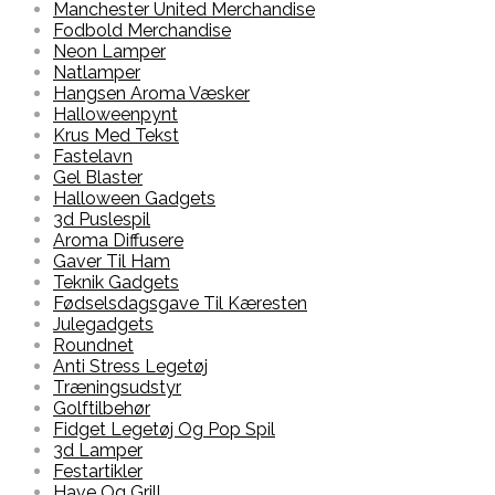
Manchester United Merchandise
Fodbold Merchandise
Neon Lamper
Natlamper
Hangsen Aroma Væsker
Halloweenpynt
Krus Med Tekst
Fastelavn
Gel Blaster
Halloween Gadgets
3d Puslespil
Aroma Diffusere
Gaver Til Ham
Teknik Gadgets
Fødselsdagsgave Til Kæresten
Julegadgets
Roundnet
Anti Stress Legetøj
Træningsudstyr
Golftilbehør
Fidget Legetøj Og Pop Spil
3d Lamper
Festartikler
Have Og Grill