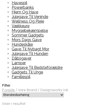
Havespil
Powerbanks
Hjem Og Have
Julegave Til Veninde
Wellness Og Pleje
Vækkeure
Myggebekæmpelse
Sommer Gadgets
Mors Dags Gave
Hundeskåle
Gave Til Nybagt Mor
Julegave Til Hunden
Dåbsgaver
Lamper
Julegave Til Bedsteforældre
Gadgets Til Unge
Familiespil
Filter
Forside
/
Vare Brand
/
Designworks Ink
Viser 1 resultat