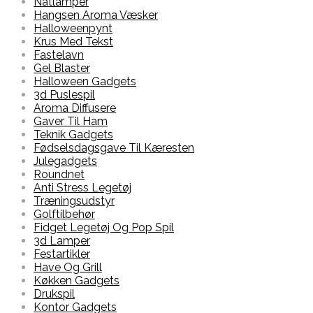
Natlamper
Hangsen Aroma Væsker
Halloweenpynt
Krus Med Tekst
Fastelavn
Gel Blaster
Halloween Gadgets
3d Puslespil
Aroma Diffusere
Gaver Til Ham
Teknik Gadgets
Fødselsdagsgave Til Kæresten
Julegadgets
Roundnet
Anti Stress Legetøj
Træningsudstyr
Golftilbehør
Fidget Legetøj Og Pop Spil
3d Lamper
Festartikler
Have Og Grill
Køkken Gadgets
Drukspil
Kontor Gadgets