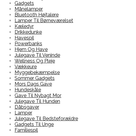
Gadgets
Månelamper
Bluetooth Højtalere
Lamper Til Børneværelset
Kæledyr
Drikkedunke
Havespil
Powerbanks
Hjem Og Have
Julegave Til Veninde
Wellness Og Pleje
Vækkeure
Myggebekæmpelse
Sommer Gadgets
Mors Dags Gave
Hundeskåle
Gave Til Nybagt Mor
Julegave Til Hunden
Dåbsgaver
Lamper
Julegave Til Bedsteforældre
Gadgets Til Unge
Familiespil