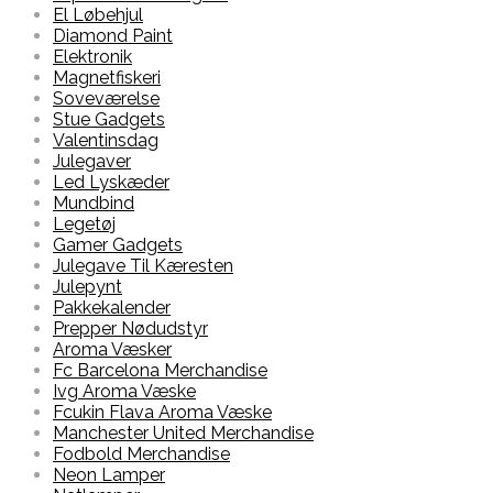
El Løbehjul
Diamond Paint
Elektronik
Magnetfiskeri
Soveværelse
Stue Gadgets
Valentinsdag
Julegaver
Led Lyskæder
Mundbind
Legetøj
Gamer Gadgets
Julegave Til Kæresten
Julepynt
Pakkekalender
Prepper Nødudstyr
Aroma Væsker
Fc Barcelona Merchandise
Ivg Aroma Væske
Fcukin Flava Aroma Væske
Manchester United Merchandise
Fodbold Merchandise
Neon Lamper