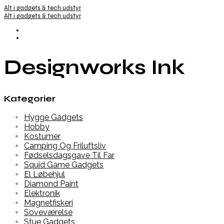
Alt i gadgets & tech udstyr
Alt i gadgets & tech udstyr
Designworks Ink
Kategorier
Hygge Gadgets
Hobby
Kostumer
Camping Og Friluftsliv
Fødselsdagsgave Til Far
Squid Game Gadgets
El Løbehjul
Diamond Paint
Elektronik
Magnetfiskeri
Soveværelse
Stue Gadgets