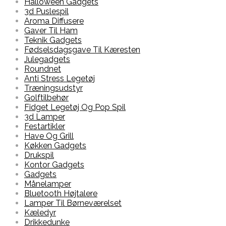
Halloween Gadgets
3d Puslespil
Aroma Diffusere
Gaver Til Ham
Teknik Gadgets
Fødselsdagsgave Til Kæresten
Julegadgets
Roundnet
Anti Stress Legetøj
Træningsudstyr
Golftilbehør
Fidget Legetøj Og Pop Spil
3d Lamper
Festartikler
Have Og Grill
Køkken Gadgets
Drukspil
Kontor Gadgets
Gadgets
Månelamper
Bluetooth Højtalere
Lamper Til Børneværelset
Kæledyr
Drikkedunke