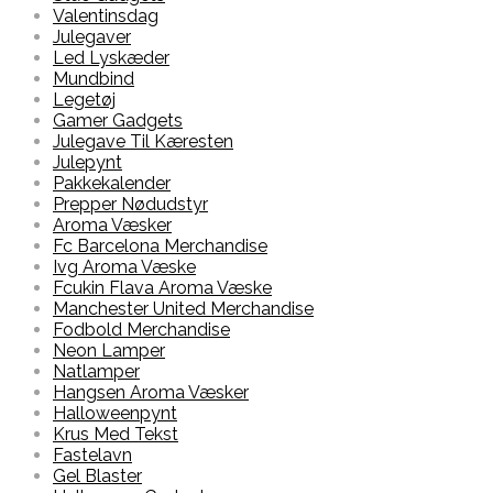
Valentinsdag
Julegaver
Led Lyskæder
Mundbind
Legetøj
Gamer Gadgets
Julegave Til Kæresten
Julepynt
Pakkekalender
Prepper Nødudstyr
Aroma Væsker
Fc Barcelona Merchandise
Ivg Aroma Væske
Fcukin Flava Aroma Væske
Manchester United Merchandise
Fodbold Merchandise
Neon Lamper
Natlamper
Hangsen Aroma Væsker
Halloweenpynt
Krus Med Tekst
Fastelavn
Gel Blaster