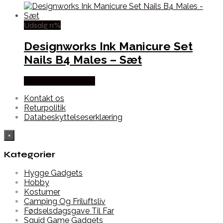
Udsalg 11%
Designworks Ink Manicure Set
Nails B4 Males – Sæt
Købes hos Newstuff
Kontakt os
Returpolitik
Databeskyttelseserklæring
×
Kategorier
Hygge Gadgets
Hobby
Kostumer
Camping Og Friluftsliv
Fødselsdagsgave Til Far
Squid Game Gadgets