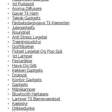
3d Puslespil
Aroma Diffusere
Gaver Til Ham
Teknik Gadgets
Fødselsdagsgave Til Kæresten
Julegadgets
Roundnet
Anti Stress Legetøj
Træningsudstyr
Golftilbehør
Fidget Legetøj Og Pop Spil
3d Lamper
Festartikler
Have Og Grill
Køkken Gadgets
Drukspil
Kontor Gadgets
Gadgets
Månelamper
Bluetooth Højtalere
Lamper Til Børneværelset
Kæledyr
Drikkedunke