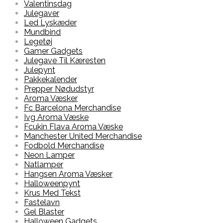
Valentinsdag
Julegaver
Led Lyskæder
Mundbind
Legetøj
Gamer Gadgets
Julegave Til Kæresten
Julepynt
Pakkekalender
Prepper Nødudstyr
Aroma Væsker
Fc Barcelona Merchandise
Ivg Aroma Væske
Fcukin Flava Aroma Væske
Manchester United Merchandise
Fodbold Merchandise
Neon Lamper
Natlamper
Hangsen Aroma Væsker
Halloweenpynt
Krus Med Tekst
Fastelavn
Gel Blaster
Halloween Gadgets