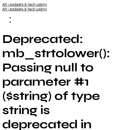
Alt i gadgets & tech udstyr
Alt i gadgets & tech udstyr
Deprecated:
mb_strtolower():
Passing null to
parameter #1
($string) of type
string is
deprecated in