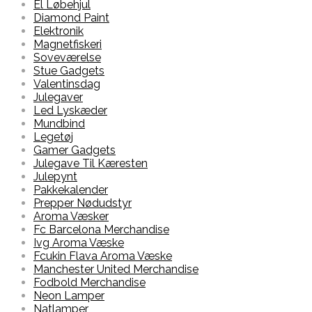
El Løbehjul
Diamond Paint
Elektronik
Magnetfiskeri
Soveværelse
Stue Gadgets
Valentinsdag
Julegaver
Led Lyskæder
Mundbind
Legetøj
Gamer Gadgets
Julegave Til Kæresten
Julepynt
Pakkekalender
Prepper Nødudstyr
Aroma Væsker
Fc Barcelona Merchandise
Ivg Aroma Væske
Fcukin Flava Aroma Væske
Manchester United Merchandise
Fodbold Merchandise
Neon Lamper
Natlamper