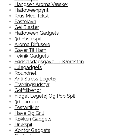
Hangsen Aroma Væsker
Halloweenpynt
Krus Med Tekst
Fastelavn
Gel Blaster
Halloween Gadgets
3d Puslespil
Aroma Diffusere
Gaver Til Ham
Teknik Gadgets
Fødselsdagsgave Til Kæresten
Julegadgets
Roundnet
Anti Stress Legetøj
Træningsudstyr
Golftilbehør
Fidget Legetøj Og Pop Spil
3d Lamper
Festartikler
Have Og Grill
Køkken Gadgets
Drukspil
Kontor Gadgets