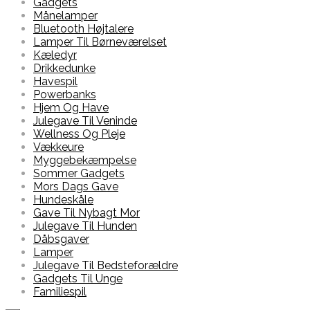
Gadgets
Månelamper
Bluetooth Højtalere
Lamper Til Børneværelset
Kæledyr
Drikkedunke
Havespil
Powerbanks
Hjem Og Have
Julegave Til Veninde
Wellness Og Pleje
Vækkeure
Myggebekæmpelse
Sommer Gadgets
Mors Dags Gave
Hundeskåle
Gave Til Nybagt Mor
Julegave Til Hunden
Dåbsgaver
Lamper
Julegave Til Bedsteforældre
Gadgets Til Unge
Familiespil