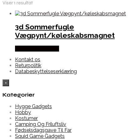
Viser 1 resultat
3d Sommerfugle
Vægpynt/køleskabsmagnet
Købes hos Alabazar
Kontakt os
Returpolitik
Databeskyttelseserklæring
×
Kategorier
Hygge Gadgets
Hobby
Kostumer
Camping Og Friluftsliv
Fødselsdagsgave Til Far
Squid Game Gadgets