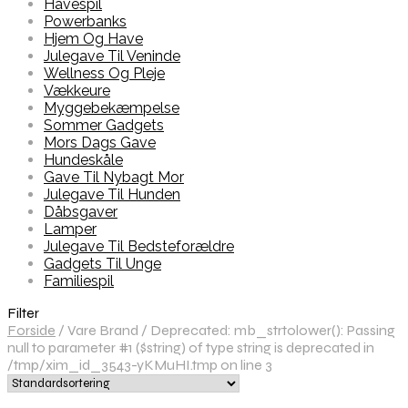
Havespil
Powerbanks
Hjem Og Have
Julegave Til Veninde
Wellness Og Pleje
Vækkeure
Myggebekæmpelse
Sommer Gadgets
Mors Dags Gave
Hundeskåle
Gave Til Nybagt Mor
Julegave Til Hunden
Dåbsgaver
Lamper
Julegave Til Bedsteforældre
Gadgets Til Unge
Familiespil
Filter
Forside
/
Vare Brand
/
Deprecated: mb_strtolower(): Passing
null to parameter #1 ($string) of type string is deprecated in
/tmp/xim_id_3543-yKMuHI.tmp on line 3