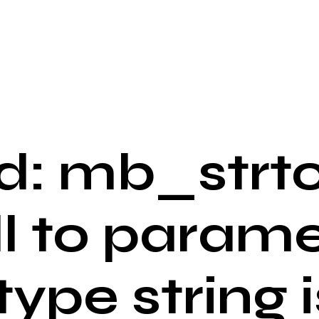
: mb_strto
ll to parame
 type string i