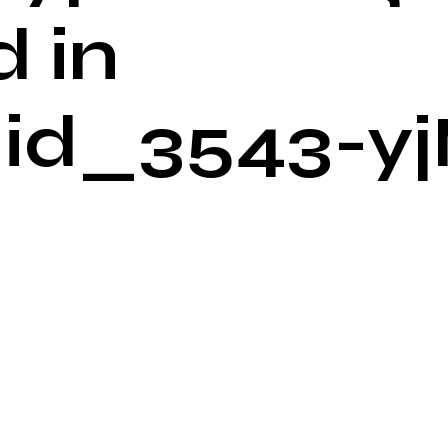
 in
id_3543-y