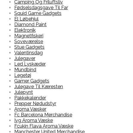
Camping Og Friluftsliv
Fødselsdagsgave Til Far
Squid Game Gadgets
El Løbehjul
Diamond Paint
Elektronik
Magnetfiskeri
Soveværelse
Stue Gadgets
Valentinsdag
Julegaver
Led Lyskæder
Mundbind
Legetøj
Gamer Gadgets
Julegave Til Kæresten
Julepynt
Pakkekalender
Prepper Nødudstyr
Aroma Væsker
Fc Barcelona Merchandise
Ivg Aroma Væske
Fcukin Flava Aroma Væske
Manchester United Merchandise