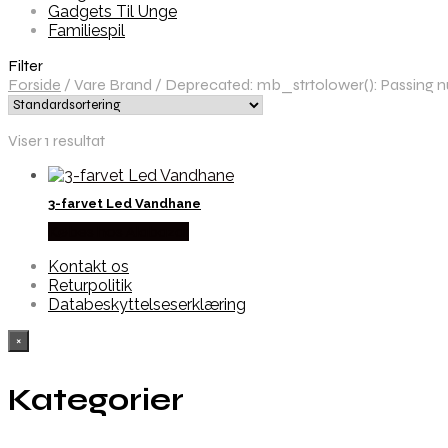
Gadgets Til Unge
Familiespil
Filter
Forside
/
Vare Brand
/
Deprecated: mb_strtolower(): Passing nul
Viser 1 resultat
3-farvet Led Vandhane
Købes hos Alabazar
Kontakt os
Returpolitik
Databeskyttelseserklæring
×
Kategorier