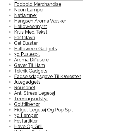
Fodbold Merchandise
Neon Lamper
Natlamper
Hangsen Aroma Væsker
Halloweenpynt
Krus Med Tekst
Fastelavn
Gel Blaster
Halloween Gadgets
3d Puslespil
Aroma Diffusere
Gaver Til Ham
Teknik Gadgets
Fødselsdagsgave Til Kæresten
Julegadgets
Roundnet
Anti Stress Legetøj
Træningsudstyr
Golftilbehør
Fidget Legetøj Og Pop Spil
3d Lamper
Festartikler
Have Og Grill