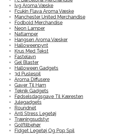
Ivg Aroma Væske
Fcukin Flava Aroma Væske
Manchester United Merchandise
Fodbold Merchandise
Neon Lamper
Natlamper
Hangsen Aroma Væsker
Halloweenpynt
Krus Med Tekst
Fastelavn
Gel Blaster
Halloween Gadgets
3d Puslespil
Aroma Diffusere
Gaver Til Ham
Teknik Gadgets
Fødselsdagsgave Til Kæresten
Julegadgets
Roundnet
Anti Stress Legetøj
Træningsudstyr
Golftilbehør
Fidget Legetøj Og Pop Spil