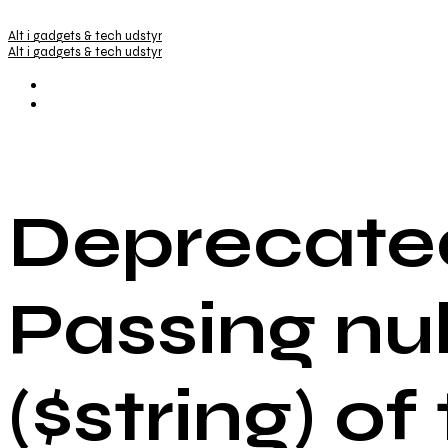
Alt i gadgets & tech udstyr
Alt i gadgets & tech udstyr
Deprecated
Passing nu
($string) of