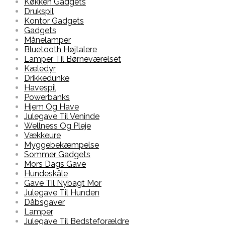
Køkken Gadgets
Drukspil
Kontor Gadgets
Gadgets
Månelamper
Bluetooth Højtalere
Lamper Til Børneværelset
Kæledyr
Drikkedunke
Havespil
Powerbanks
Hjem Og Have
Julegave Til Veninde
Wellness Og Pleje
Vækkeure
Myggebekæmpelse
Sommer Gadgets
Mors Dags Gave
Hundeskåle
Gave Til Nybagt Mor
Julegave Til Hunden
Dåbsgaver
Lamper
Julegave Til Bedsteforældre