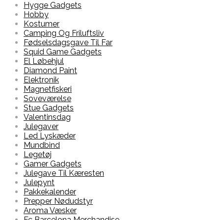
Hygge Gadgets
Hobby
Kostumer
Camping Og Friluftsliv
Fødselsdagsgave Til Far
Squid Game Gadgets
El Løbehjul
Diamond Paint
Elektronik
Magnetfiskeri
Soveværelse
Stue Gadgets
Valentinsdag
Julegaver
Led Lyskæder
Mundbind
Legetøj
Gamer Gadgets
Julegave Til Kæresten
Julepynt
Pakkekalender
Prepper Nødudstyr
Aroma Væsker
Fc Barcelona Merchandise