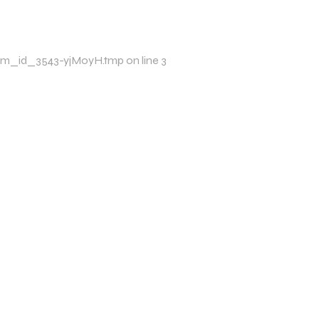
p/xim_id_3543-yjMoyH.tmp on line 3