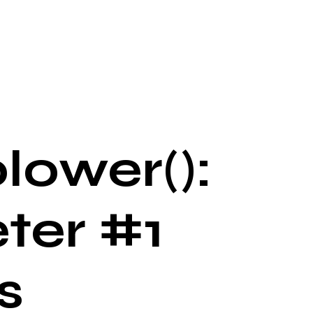
lower():
ter #1
s