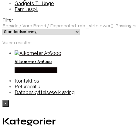
Gadgets Til Unge
Familiespil
Filter
Forside
/
Vare Brand
/
Deprecated: mb_strtolower(): Passing nul
Viser 1 resultat
Alkometer At6000
Købes hos Alabazar
Kontakt os
Returpolitik
Databeskyttelseserklæring
×
Kategorier