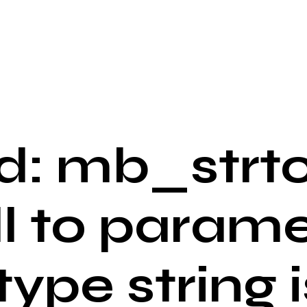
: mb_strto
ll to parame
 type string i