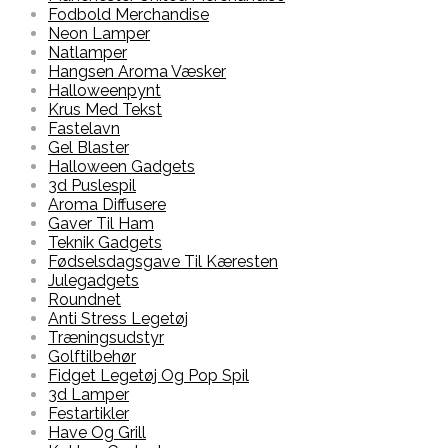
Fodbold Merchandise
Neon Lamper
Natlamper
Hangsen Aroma Væsker
Halloweenpynt
Krus Med Tekst
Fastelavn
Gel Blaster
Halloween Gadgets
3d Puslespil
Aroma Diffusere
Gaver Til Ham
Teknik Gadgets
Fødselsdagsgave Til Kæresten
Julegadgets
Roundnet
Anti Stress Legetøj
Træningsudstyr
Golftilbehør
Fidget Legetøj Og Pop Spil
3d Lamper
Festartikler
Have Og Grill