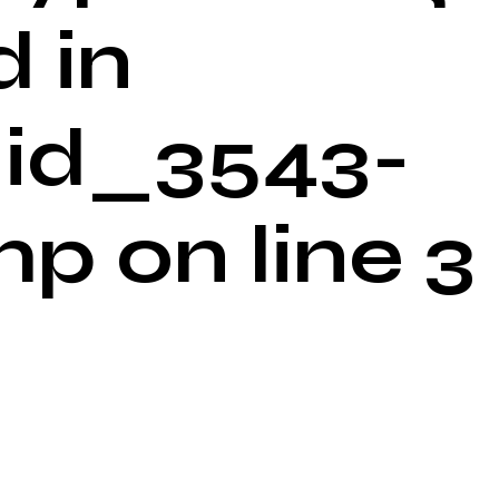
 in
id_3543-
 on line 3