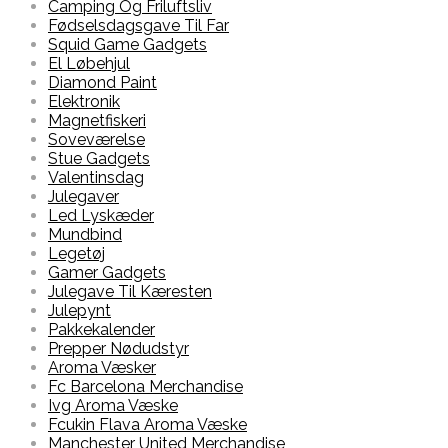
Camping Og Friluftsliv
Fødselsdagsgave Til Far
Squid Game Gadgets
El Løbehjul
Diamond Paint
Elektronik
Magnetfiskeri
Soveværelse
Stue Gadgets
Valentinsdag
Julegaver
Led Lyskæder
Mundbind
Legetøj
Gamer Gadgets
Julegave Til Kæresten
Julepynt
Pakkekalender
Prepper Nødudstyr
Aroma Væsker
Fc Barcelona Merchandise
Ivg Aroma Væske
Fcukin Flava Aroma Væske
Manchester United Merchandise