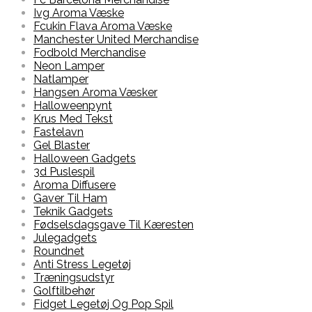
Ivg Aroma Væske
Fcukin Flava Aroma Væske
Manchester United Merchandise
Fodbold Merchandise
Neon Lamper
Natlamper
Hangsen Aroma Væsker
Halloweenpynt
Krus Med Tekst
Fastelavn
Gel Blaster
Halloween Gadgets
3d Puslespil
Aroma Diffusere
Gaver Til Ham
Teknik Gadgets
Fødselsdagsgave Til Kæresten
Julegadgets
Roundnet
Anti Stress Legetøj
Træningsudstyr
Golftilbehør
Fidget Legetøj Og Pop Spil