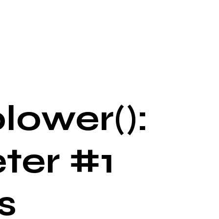
lower():
ter #1
s