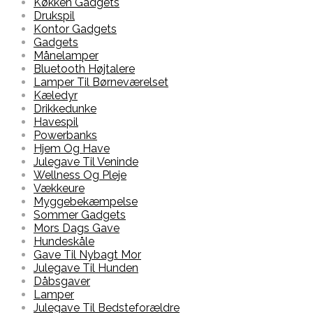
Køkken Gadgets
Drukspil
Kontor Gadgets
Gadgets
Månelamper
Bluetooth Højtalere
Lamper Til Børneværelset
Kæledyr
Drikkedunke
Havespil
Powerbanks
Hjem Og Have
Julegave Til Veninde
Wellness Og Pleje
Vækkeure
Myggebekæmpelse
Sommer Gadgets
Mors Dags Gave
Hundeskåle
Gave Til Nybagt Mor
Julegave Til Hunden
Dåbsgaver
Lamper
Julegave Til Bedsteforældre