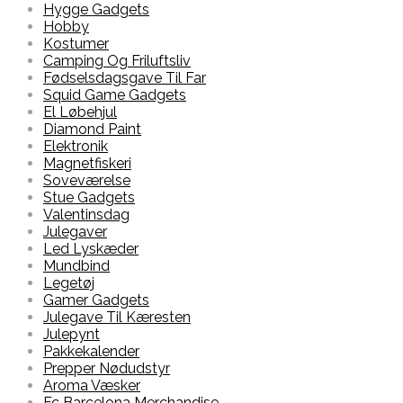
Hygge Gadgets
Hobby
Kostumer
Camping Og Friluftsliv
Fødselsdagsgave Til Far
Squid Game Gadgets
El Løbehjul
Diamond Paint
Elektronik
Magnetfiskeri
Soveværelse
Stue Gadgets
Valentinsdag
Julegaver
Led Lyskæder
Mundbind
Legetøj
Gamer Gadgets
Julegave Til Kæresten
Julepynt
Pakkekalender
Prepper Nødudstyr
Aroma Væsker
Fc Barcelona Merchandise