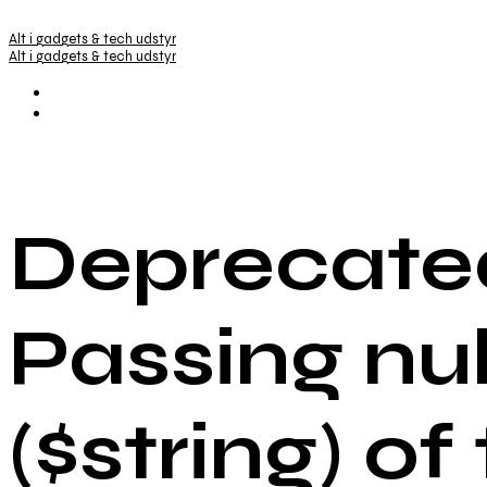
Alt i gadgets & tech udstyr
Alt i gadgets & tech udstyr
Deprecated
Passing nu
($string) of