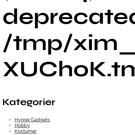
deprecated
/tmp/xim_
XUChoK.tmp
Kategorier
Hygge Gadgets
Hobby
Kostumer