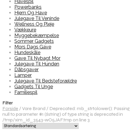
Havespil
Powerbanks
Hjem Og Have
Julegave Til Veninde
Wellness Og Pleje
Vækkeure
Myggebekæmpelse
Sommer Gadgets
Mors Dags Gave
Hundeskåle
Gave Til Nybagt Mor
Julegave Til Hunden
Dåbsgaver
Lamper
Julegave Til Bedsteforældre
Gadgets Til Unge
Familiespil
Filter
Forside
/
Vare Brand
/
Deprecated: mb_strtolower(): Passing
null to parameter #1 ($string) of type string is deprecated in
/tmp/xim_id_3543-wO5JAF.tmp on line 3