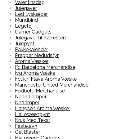
Valentinsdag
Julegaver
Led Lyskæder
Mundbind
Legetøj
Gamer Gadgets
Julegave Til Kæresten
Julepynt
Pakkekalender
Prepper Nødudstyr
Aroma Væsker
Fc Barcelona Merchandise
Ivg Aroma Væske
Fcukin Flava Aroma Væske
Manchester United Merchandise
Fodbold Merchandise
Neon Lamper
Natlamper
Hangsen Aroma Væsker
Halloweenpynt
Krus Med Tekst
Fastelavn
Gel Blaster
Halloween Gadgets