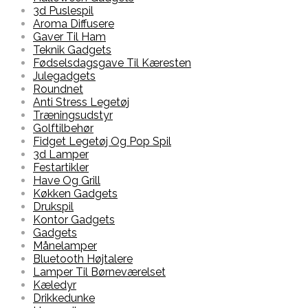
3d Puslespil
Aroma Diffusere
Gaver Til Ham
Teknik Gadgets
Fødselsdagsgave Til Kæresten
Julegadgets
Roundnet
Anti Stress Legetøj
Træningsudstyr
Golftilbehør
Fidget Legetøj Og Pop Spil
3d Lamper
Festartikler
Have Og Grill
Køkken Gadgets
Drukspil
Kontor Gadgets
Gadgets
Månelamper
Bluetooth Højtalere
Lamper Til Børneværelset
Kæledyr
Drikkedunke