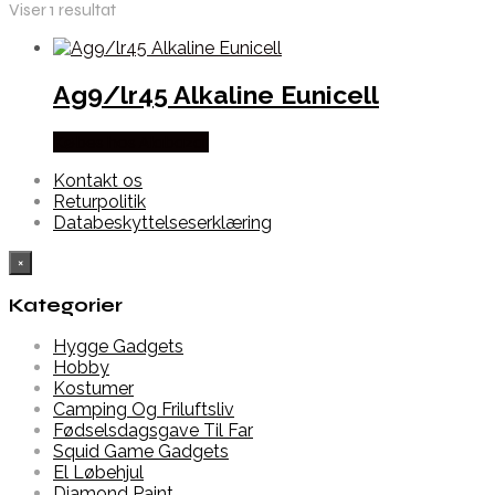
Viser 1 resultat
Ag9/lr45 Alkaline Eunicell
Købes hos Alabazar
Kontakt os
Returpolitik
Databeskyttelseserklæring
×
Kategorier
Hygge Gadgets
Hobby
Kostumer
Camping Og Friluftsliv
Fødselsdagsgave Til Far
Squid Game Gadgets
El Løbehjul
Diamond Paint