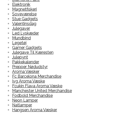
Elektronik
Magnetfiskeri
Soveværelse
Stue Gadgets
Valentinsdag
Julegaver
Led Lyskæder
Mundbind
Legetøj
Gamer Gadgets
Julegave Til Kæresten
Julepynt
Pakkekalender
Prepper Nødudstyr
Aroma Væsker
Fc Barcelona Merchandise
Ivg Aroma Væske
Fcukin Flava Aroma Væske
Manchester United Merchandise
Fodbold Merchandise
Neon Lamper
Natlamper
Hangsen Aroma Væsker