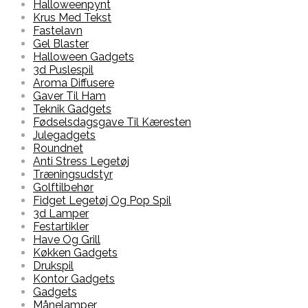
Halloweenpynt
Krus Med Tekst
Fastelavn
Gel Blaster
Halloween Gadgets
3d Puslespil
Aroma Diffusere
Gaver Til Ham
Teknik Gadgets
Fødselsdagsgave Til Kæresten
Julegadgets
Roundnet
Anti Stress Legetøj
Træningsudstyr
Golftilbehør
Fidget Legetøj Og Pop Spil
3d Lamper
Festartikler
Have Og Grill
Køkken Gadgets
Drukspil
Kontor Gadgets
Gadgets
Månelamper