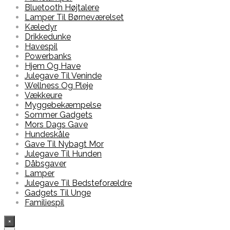
Bluetooth Højtalere
Lamper Til Børneværelset
Kæledyr
Drikkedunke
Havespil
Powerbanks
Hjem Og Have
Julegave Til Veninde
Wellness Og Pleje
Vækkeure
Myggebekæmpelse
Sommer Gadgets
Mors Dags Gave
Hundeskåle
Gave Til Nybagt Mor
Julegave Til Hunden
Dåbsgaver
Lamper
Julegave Til Bedsteforældre
Gadgets Til Unge
Familiespil
×