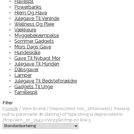
Havespil
Powerbanks
Hjem Og Have
Julegave Til Veninde
Wellness Og Pleje
Vækkeure
Myggebekæmpelse
Sommer Gadgets
Mors Dags Gave
Hundeskåle
Gave Til Nybagt Mor
Julegave Til Hunden
Dåbsgaver
Lamper
Julegave Til Bedsteforældre
Gadgets Til Unge
Familiespil
Filter
Forside
/
Vare Brand
/
Deprecated: mb_strtolower(): Passing
null to parameter #1 ($string) of type string is deprecated in
/tmp/xim_id_3543-vW93Gn.tmp on line 3