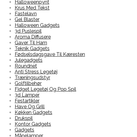
Halloweenpynt
Krus Med Tekst
Fastelavn
Gel Blaster
Halloween Gadgets
3d Puslespil
Aroma Diffusere
Gaver Til Ham
Teknik Gadgets
Fødselsdagsgave Til Kæresten
Julegadgets
Roundnet
Anti Stress Legetøj
Træningsudstyr
Golftilbehør
Fidget Legetøj Og Pop Spil
3d Lamper
Festartikler
Have Og Grill
Køkken Gadgets
Drukspil
Kontor Gadgets
Gadgets
Månelamper