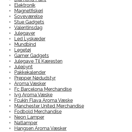
Elektronik
Magnetfiskeri
Soveværelse
Stue Gadgets
Valentinsdag
Julegaver
Led Lyskæder
Mundbind
Legetøj
Gamer Gadgets
Julegave Til Kæresten
Julepynt
Pakkekalender
Prepper Nødudstyr
Aroma Væsker
Fc Barcelona Merchandise
Ivg Aroma Væske
Fcukin Flava Aroma Væske
Manchester United Merchandise
Fodbold Merchandise
Neon Lamper
Natlamper
Hangsen Aroma Væsker