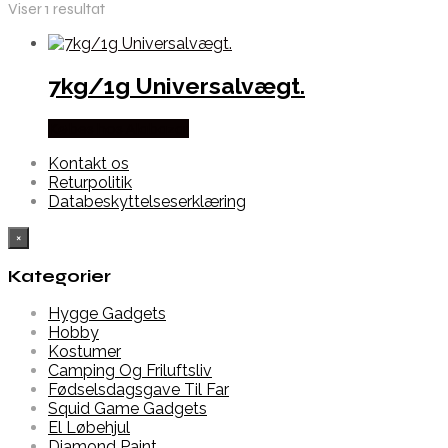
Viser 1 resultat
7kg/1g Universalvægt.
Købes hos Alabazar
Kontakt os
Returpolitik
Databeskyttelseserklæring
×
Kategorier
Hygge Gadgets
Hobby
Kostumer
Camping Og Friluftsliv
Fødselsdagsgave Til Far
Squid Game Gadgets
El Løbehjul
Diamond Paint