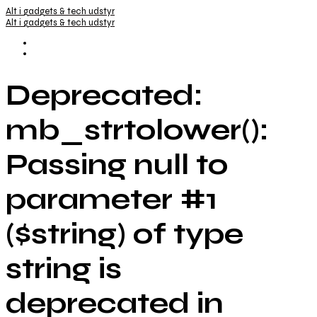
Alt i gadgets & tech udstyr
Alt i gadgets & tech udstyr
Deprecated:
mb_strtolower():
Passing null to
parameter #1
($string) of type
string is
deprecated in