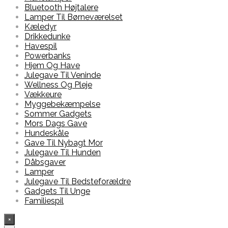
Bluetooth Højtalere
Lamper Til Børneværelset
Kæledyr
Drikkedunke
Havespil
Powerbanks
Hjem Og Have
Julegave Til Veninde
Wellness Og Pleje
Vækkeure
Myggebekæmpelse
Sommer Gadgets
Mors Dags Gave
Hundeskåle
Gave Til Nybagt Mor
Julegave Til Hunden
Dåbsgaver
Lamper
Julegave Til Bedsteforældre
Gadgets Til Unge
Familiespil
×