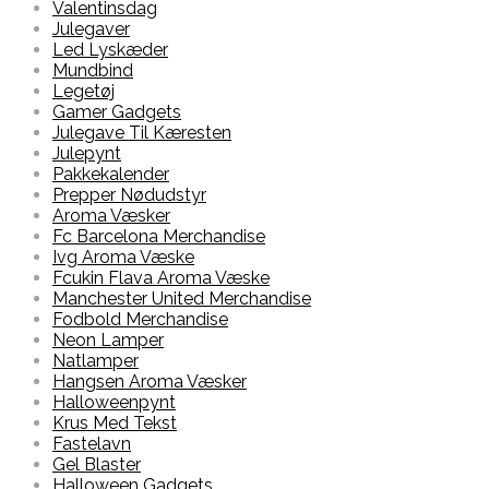
Valentinsdag
Julegaver
Led Lyskæder
Mundbind
Legetøj
Gamer Gadgets
Julegave Til Kæresten
Julepynt
Pakkekalender
Prepper Nødudstyr
Aroma Væsker
Fc Barcelona Merchandise
Ivg Aroma Væske
Fcukin Flava Aroma Væske
Manchester United Merchandise
Fodbold Merchandise
Neon Lamper
Natlamper
Hangsen Aroma Væsker
Halloweenpynt
Krus Med Tekst
Fastelavn
Gel Blaster
Halloween Gadgets