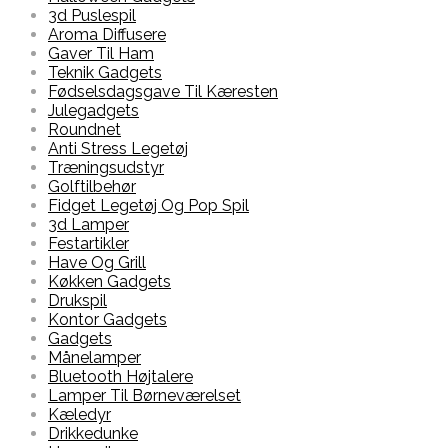
3d Puslespil
Aroma Diffusere
Gaver Til Ham
Teknik Gadgets
Fødselsdagsgave Til Kæresten
Julegadgets
Roundnet
Anti Stress Legetøj
Træningsudstyr
Golftilbehør
Fidget Legetøj Og Pop Spil
3d Lamper
Festartikler
Have Og Grill
Køkken Gadgets
Drukspil
Kontor Gadgets
Gadgets
Månelamper
Bluetooth Højtalere
Lamper Til Børneværelset
Kæledyr
Drikkedunke