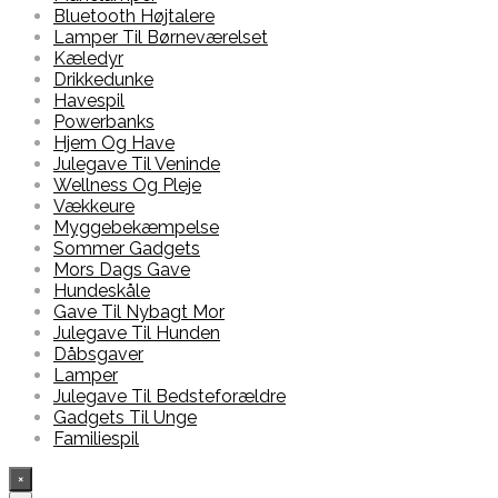
Bluetooth Højtalere
Lamper Til Børneværelset
Kæledyr
Drikkedunke
Havespil
Powerbanks
Hjem Og Have
Julegave Til Veninde
Wellness Og Pleje
Vækkeure
Myggebekæmpelse
Sommer Gadgets
Mors Dags Gave
Hundeskåle
Gave Til Nybagt Mor
Julegave Til Hunden
Dåbsgaver
Lamper
Julegave Til Bedsteforældre
Gadgets Til Unge
Familiespil
×