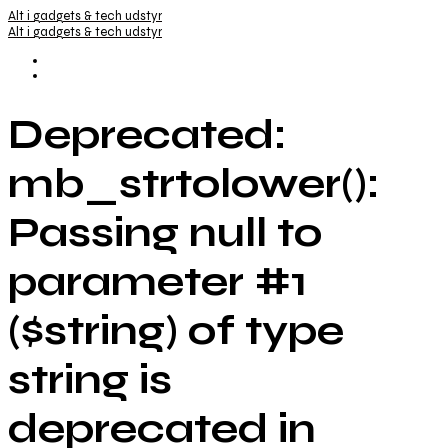
Alt i gadgets & tech udstyr
Alt i gadgets & tech udstyr
Deprecated:
mb_strtolower():
Passing null to
parameter #1
($string) of type
string is
deprecated in