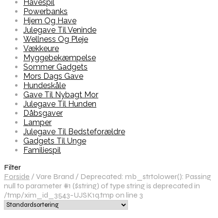
Havespil
Powerbanks
Hjem Og Have
Julegave Til Veninde
Wellness Og Pleje
Vækkeure
Myggebekæmpelse
Sommer Gadgets
Mors Dags Gave
Hundeskåle
Gave Til Nybagt Mor
Julegave Til Hunden
Dåbsgaver
Lamper
Julegave Til Bedsteforældre
Gadgets Til Unge
Familiespil
Filter
Forside
/
Vare Brand
/
Deprecated: mb_strtolower(): Passing
null to parameter #1 ($string) of type string is deprecated in
/tmp/xim_id_3543-UJSK1q.tmp on line 3