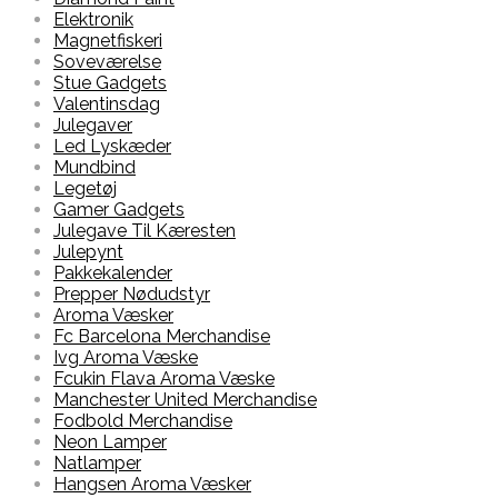
Elektronik
Magnetfiskeri
Soveværelse
Stue Gadgets
Valentinsdag
Julegaver
Led Lyskæder
Mundbind
Legetøj
Gamer Gadgets
Julegave Til Kæresten
Julepynt
Pakkekalender
Prepper Nødudstyr
Aroma Væsker
Fc Barcelona Merchandise
Ivg Aroma Væske
Fcukin Flava Aroma Væske
Manchester United Merchandise
Fodbold Merchandise
Neon Lamper
Natlamper
Hangsen Aroma Væsker