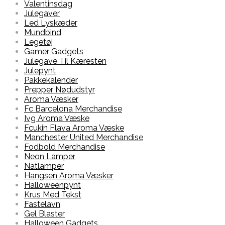
Valentinsdag
Julegaver
Led Lyskæder
Mundbind
Legetøj
Gamer Gadgets
Julegave Til Kæresten
Julepynt
Pakkekalender
Prepper Nødudstyr
Aroma Væsker
Fc Barcelona Merchandise
Ivg Aroma Væske
Fcukin Flava Aroma Væske
Manchester United Merchandise
Fodbold Merchandise
Neon Lamper
Natlamper
Hangsen Aroma Væsker
Halloweenpynt
Krus Med Tekst
Fastelavn
Gel Blaster
Halloween Gadgets