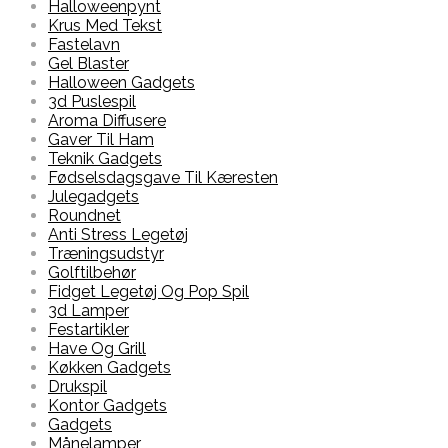
Halloweenpynt
Krus Med Tekst
Fastelavn
Gel Blaster
Halloween Gadgets
3d Puslespil
Aroma Diffusere
Gaver Til Ham
Teknik Gadgets
Fødselsdagsgave Til Kæresten
Julegadgets
Roundnet
Anti Stress Legetøj
Træningsudstyr
Golftilbehør
Fidget Legetøj Og Pop Spil
3d Lamper
Festartikler
Have Og Grill
Køkken Gadgets
Drukspil
Kontor Gadgets
Gadgets
Månelamper