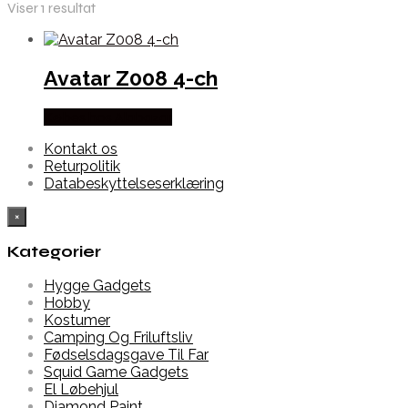
Viser 1 resultat
Avatar Z008 4-ch
Købes hos Alabazar
Kontakt os
Returpolitik
Databeskyttelseserklæring
×
Kategorier
Hygge Gadgets
Hobby
Kostumer
Camping Og Friluftsliv
Fødselsdagsgave Til Far
Squid Game Gadgets
El Løbehjul
Diamond Paint