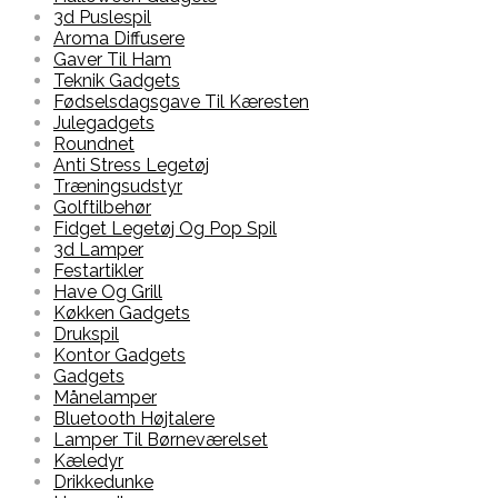
3d Puslespil
Aroma Diffusere
Gaver Til Ham
Teknik Gadgets
Fødselsdagsgave Til Kæresten
Julegadgets
Roundnet
Anti Stress Legetøj
Træningsudstyr
Golftilbehør
Fidget Legetøj Og Pop Spil
3d Lamper
Festartikler
Have Og Grill
Køkken Gadgets
Drukspil
Kontor Gadgets
Gadgets
Månelamper
Bluetooth Højtalere
Lamper Til Børneværelset
Kæledyr
Drikkedunke