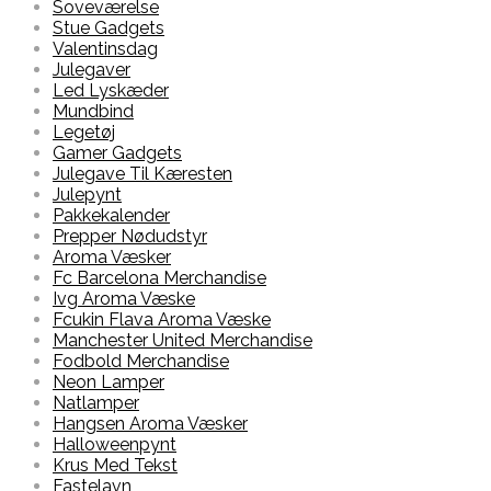
Soveværelse
Stue Gadgets
Valentinsdag
Julegaver
Led Lyskæder
Mundbind
Legetøj
Gamer Gadgets
Julegave Til Kæresten
Julepynt
Pakkekalender
Prepper Nødudstyr
Aroma Væsker
Fc Barcelona Merchandise
Ivg Aroma Væske
Fcukin Flava Aroma Væske
Manchester United Merchandise
Fodbold Merchandise
Neon Lamper
Natlamper
Hangsen Aroma Væsker
Halloweenpynt
Krus Med Tekst
Fastelavn