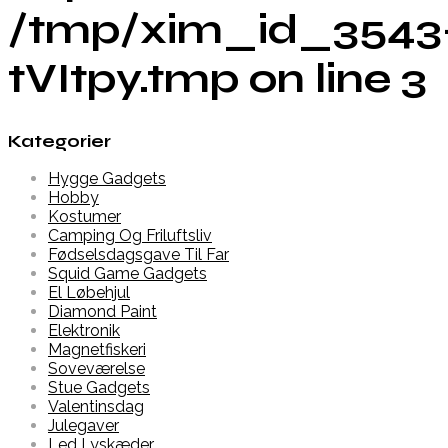
/tmp/xim_id_3543
tVItpy.tmp on line 3
Kategorier
Hygge Gadgets
Hobby
Kostumer
Camping Og Friluftsliv
Fødselsdagsgave Til Far
Squid Game Gadgets
El Løbehjul
Diamond Paint
Elektronik
Magnetfiskeri
Soveværelse
Stue Gadgets
Valentinsdag
Julegaver
Led Lyskæder