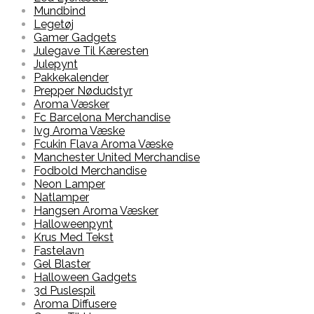
Mundbind
Legetøj
Gamer Gadgets
Julegave Til Kæresten
Julepynt
Pakkekalender
Prepper Nødudstyr
Aroma Væsker
Fc Barcelona Merchandise
Ivg Aroma Væske
Fcukin Flava Aroma Væske
Manchester United Merchandise
Fodbold Merchandise
Neon Lamper
Natlamper
Hangsen Aroma Væsker
Halloweenpynt
Krus Med Tekst
Fastelavn
Gel Blaster
Halloween Gadgets
3d Puslespil
Aroma Diffusere