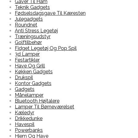
Gaver Til Ham
Teknik Gadgets
Fødselsdagsgave Til Kæresten
Julegadgets
Roundnet
Anti Stress Legetøj
Træningsudstyr
Golftilbehør
Fidget Legetøj Og Pop Spil
3d Lamper
Festartikler
Have Og Grill
Køkken Gadgets
Drukspil
Kontor Gadgets
Gadgets
Månelamper
Bluetooth Højtalere
Lamper Til Børneværelset
Kæledyr
Drikkedunke
Havespil
Powerbanks
Hjem Og Have