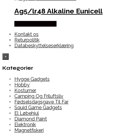
Ag5/lr48 Alkaline Eunicell
Købes hos Alabazar
Kontakt os
Returpolitik
Databeskyttelseserklæring
×
Kategorier
Hygge Gadgets
Hobby
Kostumer
Camping Og Friluftsliv
Fødselsdagsgave Til Far
Squid Game Gadgets
El Løbehjul
Diamond Paint
Elektronik
Magnetfiskeri