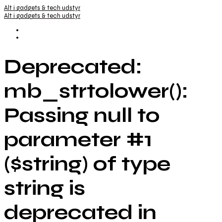
Alt i gadgets & tech udstyr
Alt i gadgets & tech udstyr
Deprecated:
mb_strtolower():
Passing null to
parameter #1
($string) of type
string is
deprecated in