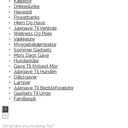
Kæledyr
Drikkedunke
Havespil
Powerbanks
Hjem Og Have
Julegave Til Veninde
Wellness Og Pleje
Vækkeure
Myggebekæmpelse
Sommer Gadgets
Mors Dags Gave
Hundeskåle
Gave Til Nybagt Mor
Julegave Til Hunden
Dåbsgaver
Lamper
Julegave Til Bedsteforældre
Gadgets Til Unge
Familiespil
×
×
What are you looking for?