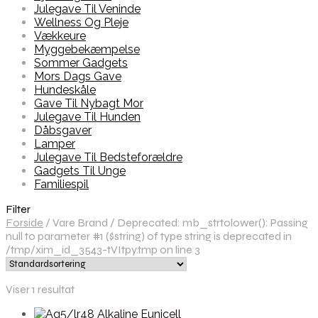
Julegave Til Veninde
Wellness Og Pleje
Vækkeure
Myggebekæmpelse
Sommer Gadgets
Mors Dags Gave
Hundeskåle
Gave Til Nybagt Mor
Julegave Til Hunden
Dåbsgaver
Lamper
Julegave Til Bedsteforældre
Gadgets Til Unge
Familiespil
Filter
Forside
/
Vare Brand
/
Deprecated: mb_strtolower(): Passing
null to parameter #1 ($string) of type string is deprecated in
/tmp/xim_id_3543-tVItpy.tmp on line 3
Viser 1 resultat