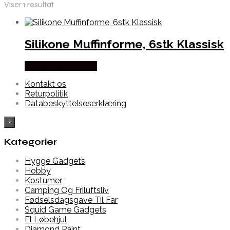
Viser 1 resultat
Silikone Muffinforme, 6stk Klassisk
Købes hos Alabazar
Kontakt os
Returpolitik
Databeskyttelseserklæring
×
Kategorier
Hygge Gadgets
Hobby
Kostumer
Camping Og Friluftsliv
Fødselsdagsgave Til Far
Squid Game Gadgets
El Løbehjul
Diamond Paint