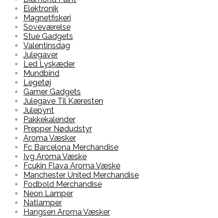
Elektronik
Magnetfiskeri
Soveværelse
Stue Gadgets
Valentinsdag
Julegaver
Led Lyskæder
Mundbind
Legetøj
Gamer Gadgets
Julegave Til Kæresten
Julepynt
Pakkekalender
Prepper Nødudstyr
Aroma Væsker
Fc Barcelona Merchandise
Ivg Aroma Væske
Fcukin Flava Aroma Væske
Manchester United Merchandise
Fodbold Merchandise
Neon Lamper
Natlamper
Hangsen Aroma Væsker