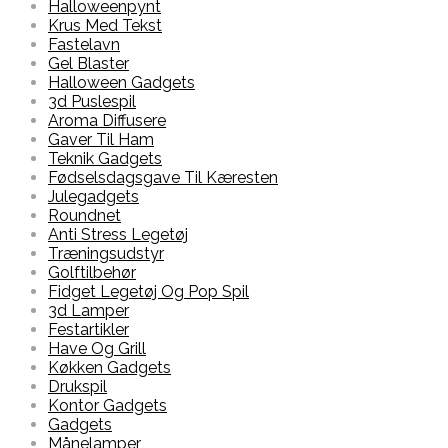
Halloweenpynt
Krus Med Tekst
Fastelavn
Gel Blaster
Halloween Gadgets
3d Puslespil
Aroma Diffusere
Gaver Til Ham
Teknik Gadgets
Fødselsdagsgave Til Kæresten
Julegadgets
Roundnet
Anti Stress Legetøj
Træningsudstyr
Golftilbehør
Fidget Legetøj Og Pop Spil
3d Lamper
Festartikler
Have Og Grill
Køkken Gadgets
Drukspil
Kontor Gadgets
Gadgets
Månelamper