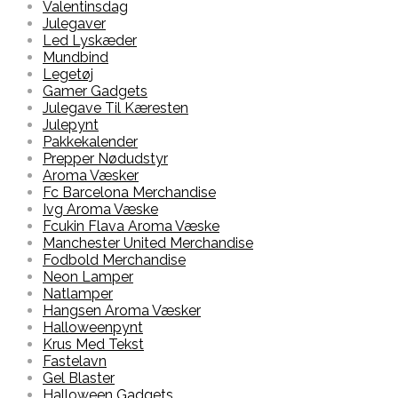
Valentinsdag
Julegaver
Led Lyskæder
Mundbind
Legetøj
Gamer Gadgets
Julegave Til Kæresten
Julepynt
Pakkekalender
Prepper Nødudstyr
Aroma Væsker
Fc Barcelona Merchandise
Ivg Aroma Væske
Fcukin Flava Aroma Væske
Manchester United Merchandise
Fodbold Merchandise
Neon Lamper
Natlamper
Hangsen Aroma Væsker
Halloweenpynt
Krus Med Tekst
Fastelavn
Gel Blaster
Halloween Gadgets