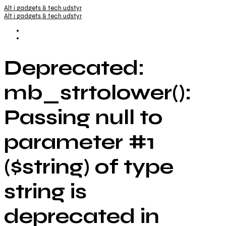
Alt i gadgets & tech udstyr
Alt i gadgets & tech udstyr
Deprecated:
mb_strtolower():
Passing null to
parameter #1
($string) of type
string is
deprecated in