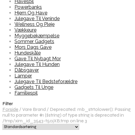
Havespil
Powerbanks
Hjem Og Have
Julegave Til Veninde
Wellness Og Pleje
Vækkeure
Myggebekæmpelse
Sommer Gadgets
Mors Dags Gave
Hundeskåle
Gave Til Nybagt Mor
Julegave Til Hunden
Dåbsgaver
Lamper
Julegave Til Bedsteforældre
Gadgets Til Unge
Familiespil
Filter
Forside
/
Vare Brand
/
Deprecated: mb_strtolower(): Passing
null to parameter #1 ($string) of type string is deprecated in
/tmp/xim_id_3543-t5ojXB.tmp on line 3