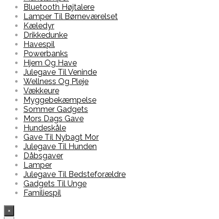
Bluetooth Højtalere
Lamper Til Børneværelset
Kæledyr
Drikkedunke
Havespil
Powerbanks
Hjem Og Have
Julegave Til Veninde
Wellness Og Pleje
Vækkeure
Myggebekæmpelse
Sommer Gadgets
Mors Dags Gave
Hundeskåle
Gave Til Nybagt Mor
Julegave Til Hunden
Dåbsgaver
Lamper
Julegave Til Bedsteforældre
Gadgets Til Unge
Familiespil
×