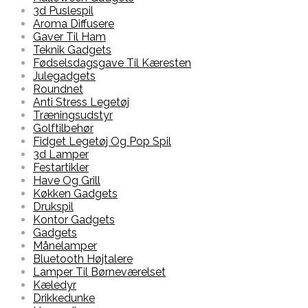
3d Puslespil
Aroma Diffusere
Gaver Til Ham
Teknik Gadgets
Fødselsdagsgave Til Kæresten
Julegadgets
Roundnet
Anti Stress Legetøj
Træningsudstyr
Golftilbehør
Fidget Legetøj Og Pop Spil
3d Lamper
Festartikler
Have Og Grill
Køkken Gadgets
Drukspil
Kontor Gadgets
Gadgets
Månelamper
Bluetooth Højtalere
Lamper Til Børneværelset
Kæledyr
Drikkedunke