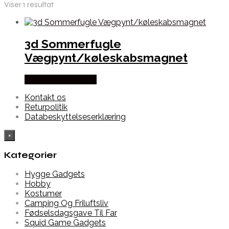
Viser 1 resultat
3d Sommerfugle
Vægpynt/køleskabsmagnet
Købes hos Alabazar
Kontakt os
Returpolitik
Databeskyttelseserklæring
×
Kategorier
Hygge Gadgets
Hobby
Kostumer
Camping Og Friluftsliv
Fødselsdagsgave Til Far
Squid Game Gadgets