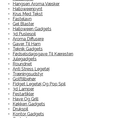
Hangsen Aroma Væsker
Halloweenpynt
Krus Med Tekst
Fastelavn
Gel Blaster
Halloween Gadgets
3d Puslespil
Aroma Diffusere
Gaver Til Ham
Teknik Gadgets
Fødselsdagsgave Til Kæresten
Julegadgets
Roundnet
Anti Stress Legetøj
Træningsudstyr
Golftilbehør
Fidget Legetøj Og Pop Spil
3d Lamper
Festartikler
Have Og Grill
Køkken Gadgets
Drukspil
Kontor Gadgets