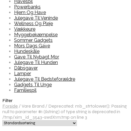
Havespil
Powerbanks
Hjem Og Have
Julegave Til Veninde
Wellness Og Pleje
Vækkeure
Myggebekæmpelse
Sommer Gadgets
Mors Dags Gave
Hundeskåle
Gave Til Nybagt Mor
Julegave Til Hunden
Dåbsgaver
Lamper
Julegave Til Bedsteforældre
Gadgets Til Unge
Familiespil
Filter
Forside
/
Vare Brand
/
Deprecated: mb_strtolower(): Passing
null to parameter #1 ($string) of type string is deprecated in
/tmp/xim_id_3543-swdX1m.tmp on line 3