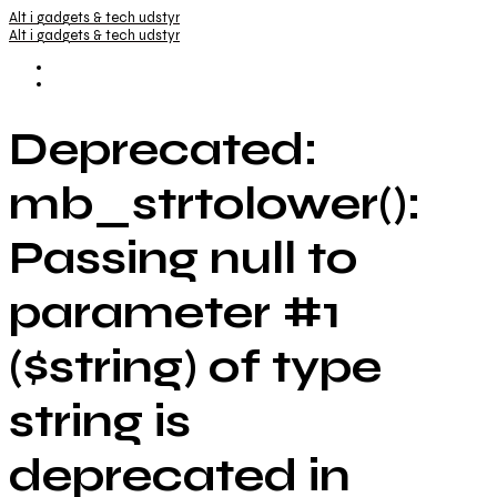
Alt i gadgets & tech udstyr
Alt i gadgets & tech udstyr
Deprecated:
mb_strtolower():
Passing null to
parameter #1
($string) of type
string is
deprecated in