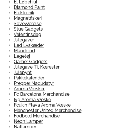
El Løbehjul
Diamond Paint
Elektronik
Magnetfiskeri
Soveværelse
Stue Gadgets
Valentinsdag
Julegaver
Led Lyskæder
Mundbind
Legetøj
Gamer Gadgets
Julegave Til Kæresten
Julepynt
Pakkekalender
Prepper Nødudstyr
Aroma Væsker
Fc Barcelona Merchandise
Ivg Aroma Væske
Fcukin Flava Aroma Væske
Manchester United Merchandise
Fodbold Merchandise
Neon Lamper
Natlamper