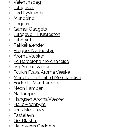
Valentinsdag
Julegaver
Led Lyskæder
Mundbind
Legetøj
Gamer Gadgets
Julegave Til Kæresten
Julepynt
Pakkekalender
Prepper Nødudstyr
Aroma Væsker
Fc Barcelona Merchandise
Ivg Aroma Væske
Fcukin Flava Aroma Væske
Manchester United Merchandise
Fodbold Merchandise
Neon Lamper
Natlamper
Hangsen Aroma Væsker
Halloweenpynt
Krus Med Tekst
Fastelavn
Gel Blaster
Halloween Gadgets