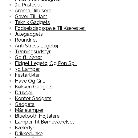
3d Puslespil
Aroma Diffusere
Gaver Til Ham
Teknik Gadgets
Fødselsdagsgave Til Kæresten
Julegadgets
Roundnet
Anti Stress Legetøj
Træningsudstyr
Golftilbehør
Fidget Legetøj Og Pop Spil
3d Lamper
Festartikler
Have Og Grill
Køkken Gadgets
Drukspil
Kontor Gadgets
Gadgets
Månelamper
Bluetooth Højtalere
Lamper Til Børneværelset
Kæledyr
Drikkedunke