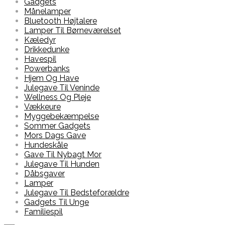
Gadgets
Månelamper
Bluetooth Højtalere
Lamper Til Børneværelset
Kæledyr
Drikkedunke
Havespil
Powerbanks
Hjem Og Have
Julegave Til Veninde
Wellness Og Pleje
Vækkeure
Myggebekæmpelse
Sommer Gadgets
Mors Dags Gave
Hundeskåle
Gave Til Nybagt Mor
Julegave Til Hunden
Dåbsgaver
Lamper
Julegave Til Bedsteforældre
Gadgets Til Unge
Familiespil