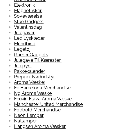
Elektronik
Magnetfiskeri
Soveværelse
Stue Gadgets
Valentinsdag
Julegaver
Led Lyskæder
Mundbind
Legetøj
Gamer Gadgets
Julegave Til Kæresten
Julepynt
Pakkekalender
Prepper Nødudstyr
Aroma Væsker
Fc Barcelona Merchandise
Ivg Aroma Væske
Fcukin Flava Aroma Væske
Manchester United Merchandise
Fodbold Merchandise
Neon Lamper
Natlamper
Hangsen Aroma Væsker