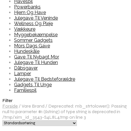
Havespil
Powerbanks
Hjem Og Have
Julegave Til Veninde
Wellness Og Pleje
Vækkeure
Myggebekæmpelse
Sommer Gadgets
Mors Dags Gave
Hundeskåle
Gave Til Nybagt Mor
Julegave Til Hunden
Dåbsgaver
Lamper
Julegave Til Bedsteforældre
Gadgets Til Unge
Familiespil
Filter
Forside
/
Vare Brand
/
Deprecated: mb_strtolower(): Passing
null to parameter #1 ($string) of type string is deprecated in
/tmp/xim_id_3543-S4L8L4.tmp on line 3