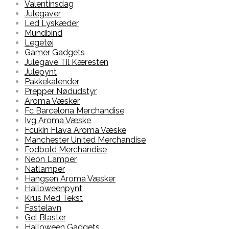
Valentinsdag
Julegaver
Led Lyskæder
Mundbind
Legetøj
Gamer Gadgets
Julegave Til Kæresten
Julepynt
Pakkekalender
Prepper Nødudstyr
Aroma Væsker
Fc Barcelona Merchandise
Ivg Aroma Væske
Fcukin Flava Aroma Væske
Manchester United Merchandise
Fodbold Merchandise
Neon Lamper
Natlamper
Hangsen Aroma Væsker
Halloweenpynt
Krus Med Tekst
Fastelavn
Gel Blaster
Halloween Gadgets