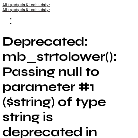
Alt i gadgets & tech udstyr
Alt i gadgets & tech udstyr
Deprecated:
mb_strtolower():
Passing null to
parameter #1
($string) of type
string is
deprecated in