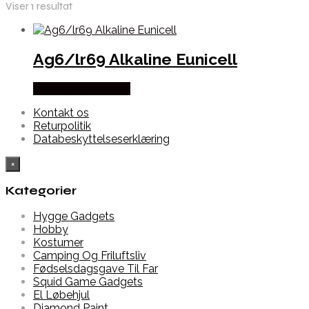
Viser 1 resultat
Ag6/lr69 Alkaline Eunicell
Købes hos Alabazar
Kontakt os
Returpolitik
Databeskyttelseserklæring
×
Kategorier
Hygge Gadgets
Hobby
Kostumer
Camping Og Friluftsliv
Fødselsdagsgave Til Far
Squid Game Gadgets
El Løbehjul
Diamond Paint