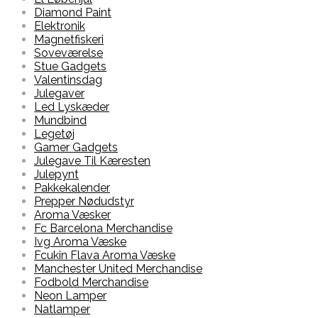
Diamond Paint
Elektronik
Magnetfiskeri
Soveværelse
Stue Gadgets
Valentinsdag
Julegaver
Led Lyskæder
Mundbind
Legetøj
Gamer Gadgets
Julegave Til Kæresten
Julepynt
Pakkekalender
Prepper Nødudstyr
Aroma Væsker
Fc Barcelona Merchandise
Ivg Aroma Væske
Fcukin Flava Aroma Væske
Manchester United Merchandise
Fodbold Merchandise
Neon Lamper
Natlamper