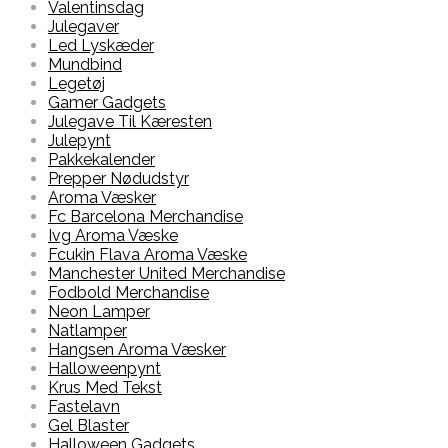
Valentinsdag
Julegaver
Led Lyskæder
Mundbind
Legetøj
Gamer Gadgets
Julegave Til Kæresten
Julepynt
Pakkekalender
Prepper Nødudstyr
Aroma Væsker
Fc Barcelona Merchandise
Ivg Aroma Væske
Fcukin Flava Aroma Væske
Manchester United Merchandise
Fodbold Merchandise
Neon Lamper
Natlamper
Hangsen Aroma Væsker
Halloweenpynt
Krus Med Tekst
Fastelavn
Gel Blaster
Halloween Gadgets