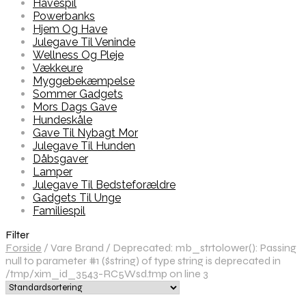
Havespil
Powerbanks
Hjem Og Have
Julegave Til Veninde
Wellness Og Pleje
Vækkeure
Myggebekæmpelse
Sommer Gadgets
Mors Dags Gave
Hundeskåle
Gave Til Nybagt Mor
Julegave Til Hunden
Dåbsgaver
Lamper
Julegave Til Bedsteforældre
Gadgets Til Unge
Familiespil
Filter
Forside
/
Vare Brand
/
Deprecated: mb_strtolower(): Passing
null to parameter #1 ($string) of type string is deprecated in
/tmp/xim_id_3543-RC5Wsd.tmp on line 3