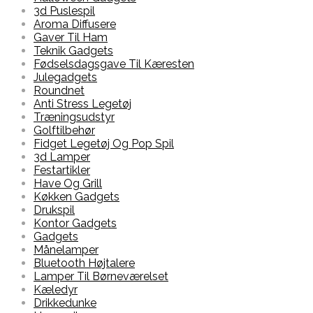
3d Puslespil
Aroma Diffusere
Gaver Til Ham
Teknik Gadgets
Fødselsdagsgave Til Kæresten
Julegadgets
Roundnet
Anti Stress Legetøj
Træningsudstyr
Golftilbehør
Fidget Legetøj Og Pop Spil
3d Lamper
Festartikler
Have Og Grill
Køkken Gadgets
Drukspil
Kontor Gadgets
Gadgets
Månelamper
Bluetooth Højtalere
Lamper Til Børneværelset
Kæledyr
Drikkedunke