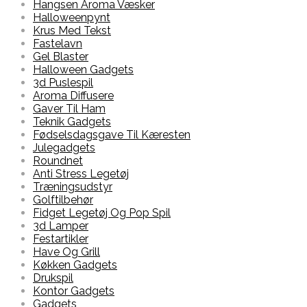
Hangsen Aroma Væsker
Halloweenpynt
Krus Med Tekst
Fastelavn
Gel Blaster
Halloween Gadgets
3d Puslespil
Aroma Diffusere
Gaver Til Ham
Teknik Gadgets
Fødselsdagsgave Til Kæresten
Julegadgets
Roundnet
Anti Stress Legetøj
Træningsudstyr
Golftilbehør
Fidget Legetøj Og Pop Spil
3d Lamper
Festartikler
Have Og Grill
Køkken Gadgets
Drukspil
Kontor Gadgets
Gadgets