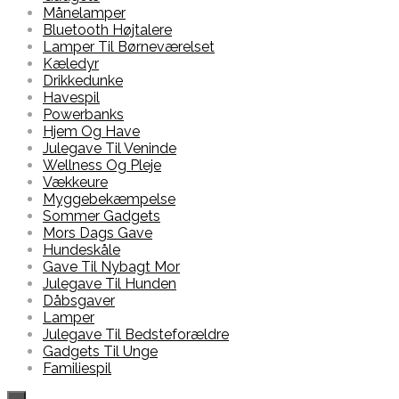
Månelamper
Bluetooth Højtalere
Lamper Til Børneværelset
Kæledyr
Drikkedunke
Havespil
Powerbanks
Hjem Og Have
Julegave Til Veninde
Wellness Og Pleje
Vækkeure
Myggebekæmpelse
Sommer Gadgets
Mors Dags Gave
Hundeskåle
Gave Til Nybagt Mor
Julegave Til Hunden
Dåbsgaver
Lamper
Julegave Til Bedsteforældre
Gadgets Til Unge
Familiespil