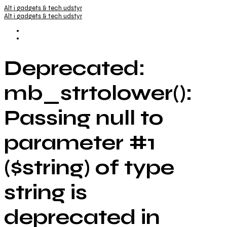
Alt i gadgets & tech udstyr
Alt i gadgets & tech udstyr
Deprecated:
mb_strtolower():
Passing null to
parameter #1
($string) of type
string is
deprecated in