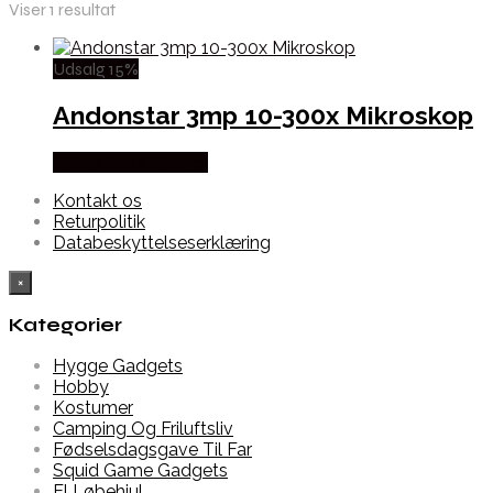
Viser 1 resultat
Udsalg 15%
Andonstar 3mp 10-300x Mikroskop
Købes hos Alabazar
Kontakt os
Returpolitik
Databeskyttelseserklæring
×
Kategorier
Hygge Gadgets
Hobby
Kostumer
Camping Og Friluftsliv
Fødselsdagsgave Til Far
Squid Game Gadgets
El Løbehjul