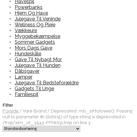
Havespil
Powerbanks
Hjem Og Have
Julegave Til Veninde
Wellness Og Pleje
Vækkeure
Myggebekæmpelse
Sommer Gadgets
Mors Dags Gave
Hundeskåle
Gave Til Nybagt Mor
Julegave Til Hunden
Dåbsgaver
Lamper
Julegave Til Bedsteforældre
Gadgets Til Unge
Familiespil
Filter
Forside
/
Vare Brand
/
Deprecated: mb_strtolower(): Passing
null to parameter #1 ($string) of type string is deprecated in
/tmp/xim_id_3543-PFhkKp.tmp on line 3