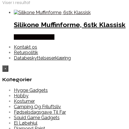
Viser 1 resultat
Silikone Muffinforme, 6stk Klassisk
Købes hos Alabazar
Kontakt os
Returpolitik
Databeskyttelseserklæring
×
Kategorier
Hygge Gadgets
Hobby
Kostumer
Camping Og Friluftsliv
Fødselsdagsgave Til Far
Squid Game Gadgets
El Løbehjul
Diamond Paint