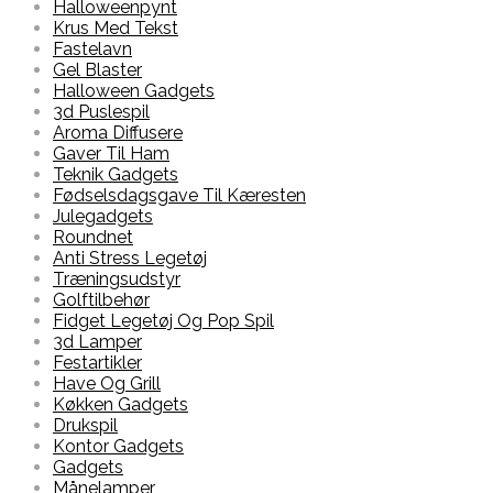
Halloweenpynt
Krus Med Tekst
Fastelavn
Gel Blaster
Halloween Gadgets
3d Puslespil
Aroma Diffusere
Gaver Til Ham
Teknik Gadgets
Fødselsdagsgave Til Kæresten
Julegadgets
Roundnet
Anti Stress Legetøj
Træningsudstyr
Golftilbehør
Fidget Legetøj Og Pop Spil
3d Lamper
Festartikler
Have Og Grill
Køkken Gadgets
Drukspil
Kontor Gadgets
Gadgets
Månelamper