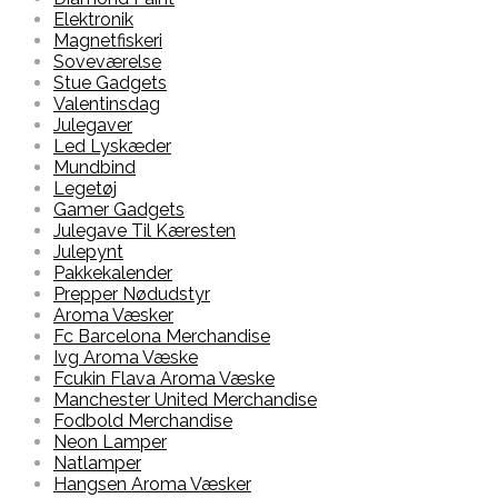
Elektronik
Magnetfiskeri
Soveværelse
Stue Gadgets
Valentinsdag
Julegaver
Led Lyskæder
Mundbind
Legetøj
Gamer Gadgets
Julegave Til Kæresten
Julepynt
Pakkekalender
Prepper Nødudstyr
Aroma Væsker
Fc Barcelona Merchandise
Ivg Aroma Væske
Fcukin Flava Aroma Væske
Manchester United Merchandise
Fodbold Merchandise
Neon Lamper
Natlamper
Hangsen Aroma Væsker