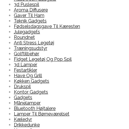
3d Puslespil
Aroma Diffusere
Gaver Til Ham
Teknik Gadgets
Fødselsdagsgave Til Kæresten
Julegadgets
Roundnet
Anti Stress Legetøj
Træningsudstyr
Golftilbehør
Fidget Legetøj Og Pop Spil
3d Lamper
Festartikler
Have Og Grill
Køkken Gadgets
Drukspil
Kontor Gadgets
Gadgets
Månelamper
Bluetooth Højtalere
Lamper Til Børneværelset
Kæledyr
Drikkedunke