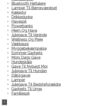
Bluetooth Højtalere
Lamper Til Børneværelset
Kæledyr
Drikkedunke
Havespil
Powerbanks
Hjem Og Have
Julegave Til Veninde
Wellness Og Pleje
Vækkeure
Myggebekæmpelse
Sommer Gadgets
Mors Dags Gave
Hundeskåle
Gave Til Nybagt Mor
Julegave Til Hunden
Dåbsgaver
Lamper
Julegave Til Bedsteforældre
Gadgets Til Unge
Familiespil
×