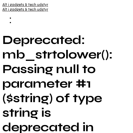
Alt i gadgets & tech udstyr
Alt i gadgets & tech udstyr
Deprecated:
mb_strtolower():
Passing null to
parameter #1
($string) of type
string is
deprecated in