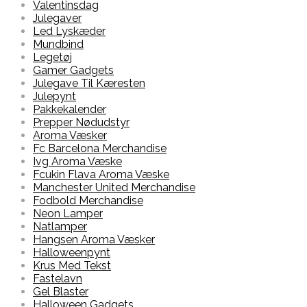
Valentinsdag
Julegaver
Led Lyskæder
Mundbind
Legetøj
Gamer Gadgets
Julegave Til Kæresten
Julepynt
Pakkekalender
Prepper Nødudstyr
Aroma Væsker
Fc Barcelona Merchandise
Ivg Aroma Væske
Fcukin Flava Aroma Væske
Manchester United Merchandise
Fodbold Merchandise
Neon Lamper
Natlamper
Hangsen Aroma Væsker
Halloweenpynt
Krus Med Tekst
Fastelavn
Gel Blaster
Halloween Gadgets