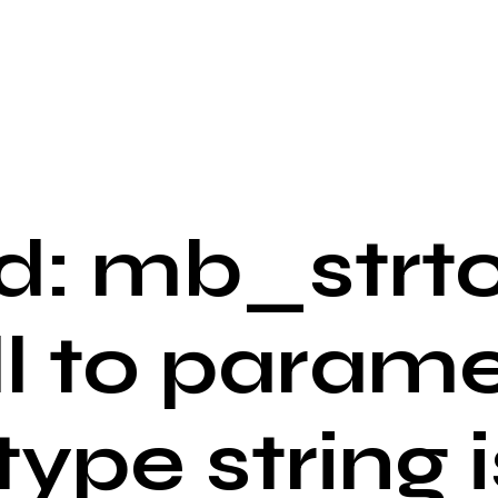
: mb_strto
ll to parame
 type string i