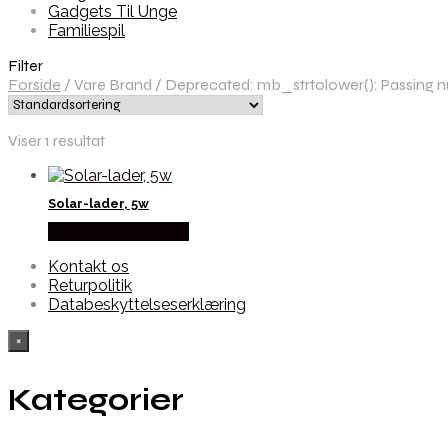
Gadgets Til Unge
Familiespil
Filter
Forside
/
Vare Brand
/
Deprecated: mb_strtolower(): Passing nul
Viser 1 resultat
Solar-lader, 5w
Købes hos Alabazar
Kontakt os
Returpolitik
Databeskyttelseserklæring
×
Kategorier