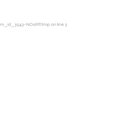
p/xim_id_3543-NOaRfl.tmp on line 3