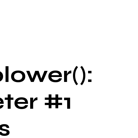
lower():
ter #1
s