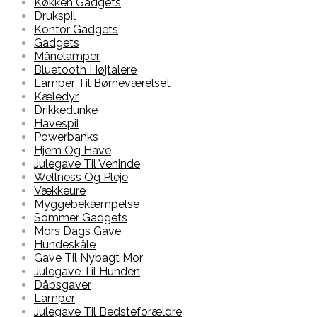
Køkken Gadgets
Drukspil
Kontor Gadgets
Gadgets
Månelamper
Bluetooth Højtalere
Lamper Til Børneværelset
Kæledyr
Drikkedunke
Havespil
Powerbanks
Hjem Og Have
Julegave Til Veninde
Wellness Og Pleje
Vækkeure
Myggebekæmpelse
Sommer Gadgets
Mors Dags Gave
Hundeskåle
Gave Til Nybagt Mor
Julegave Til Hunden
Dåbsgaver
Lamper
Julegave Til Bedsteforældre