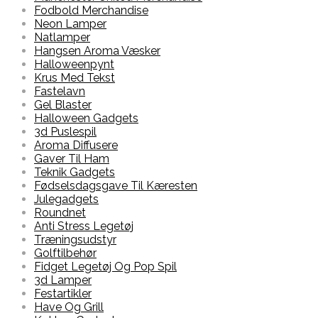
Fodbold Merchandise
Neon Lamper
Natlamper
Hangsen Aroma Væsker
Halloweenpynt
Krus Med Tekst
Fastelavn
Gel Blaster
Halloween Gadgets
3d Puslespil
Aroma Diffusere
Gaver Til Ham
Teknik Gadgets
Fødselsdagsgave Til Kæresten
Julegadgets
Roundnet
Anti Stress Legetøj
Træningsudstyr
Golftilbehør
Fidget Legetøj Og Pop Spil
3d Lamper
Festartikler
Have Og Grill