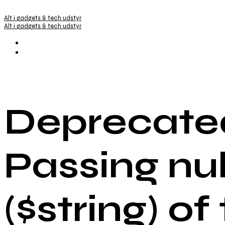
Alt i gadgets & tech udstyr
Alt i gadgets & tech udstyr
Deprecated
Passing nu
($string) of