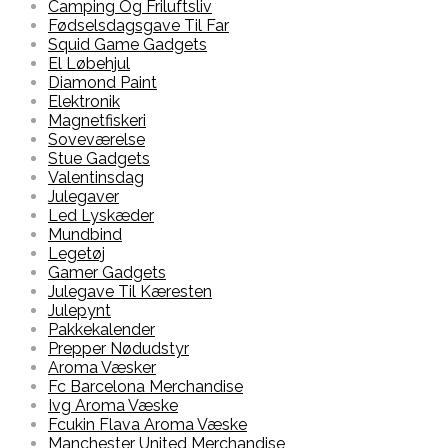
Camping Og Friluftsliv
Fødselsdagsgave Til Far
Squid Game Gadgets
El Løbehjul
Diamond Paint
Elektronik
Magnetfiskeri
Soveværelse
Stue Gadgets
Valentinsdag
Julegaver
Led Lyskæder
Mundbind
Legetøj
Gamer Gadgets
Julegave Til Kæresten
Julepynt
Pakkekalender
Prepper Nødudstyr
Aroma Væsker
Fc Barcelona Merchandise
Ivg Aroma Væske
Fcukin Flava Aroma Væske
Manchester United Merchandise