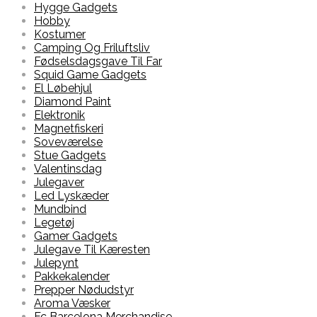
Hygge Gadgets
Hobby
Kostumer
Camping Og Friluftsliv
Fødselsdagsgave Til Far
Squid Game Gadgets
El Løbehjul
Diamond Paint
Elektronik
Magnetfiskeri
Soveværelse
Stue Gadgets
Valentinsdag
Julegaver
Led Lyskæder
Mundbind
Legetøj
Gamer Gadgets
Julegave Til Kæresten
Julepynt
Pakkekalender
Prepper Nødudstyr
Aroma Væsker
Fc Barcelona Merchandise