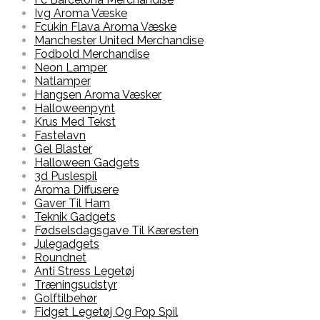
Ivg Aroma Væske
Fcukin Flava Aroma Væske
Manchester United Merchandise
Fodbold Merchandise
Neon Lamper
Natlamper
Hangsen Aroma Væsker
Halloweenpynt
Krus Med Tekst
Fastelavn
Gel Blaster
Halloween Gadgets
3d Puslespil
Aroma Diffusere
Gaver Til Ham
Teknik Gadgets
Fødselsdagsgave Til Kæresten
Julegadgets
Roundnet
Anti Stress Legetøj
Træningsudstyr
Golftilbehør
Fidget Legetøj Og Pop Spil