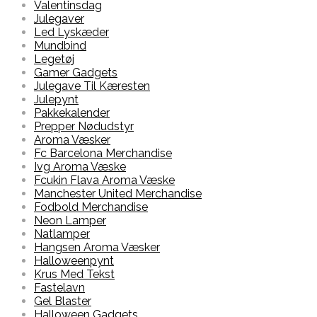
Valentinsdag
Julegaver
Led Lyskæder
Mundbind
Legetøj
Gamer Gadgets
Julegave Til Kæresten
Julepynt
Pakkekalender
Prepper Nødudstyr
Aroma Væsker
Fc Barcelona Merchandise
Ivg Aroma Væske
Fcukin Flava Aroma Væske
Manchester United Merchandise
Fodbold Merchandise
Neon Lamper
Natlamper
Hangsen Aroma Væsker
Halloweenpynt
Krus Med Tekst
Fastelavn
Gel Blaster
Halloween Gadgets