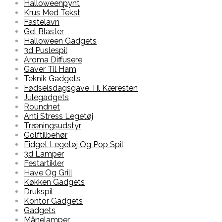
Halloweenpynt
Krus Med Tekst
Fastelavn
Gel Blaster
Halloween Gadgets
3d Puslespil
Aroma Diffusere
Gaver Til Ham
Teknik Gadgets
Fødselsdagsgave Til Kæresten
Julegadgets
Roundnet
Anti Stress Legetøj
Træningsudstyr
Golftilbehør
Fidget Legetøj Og Pop Spil
3d Lamper
Festartikler
Have Og Grill
Køkken Gadgets
Drukspil
Kontor Gadgets
Gadgets
Månelamper