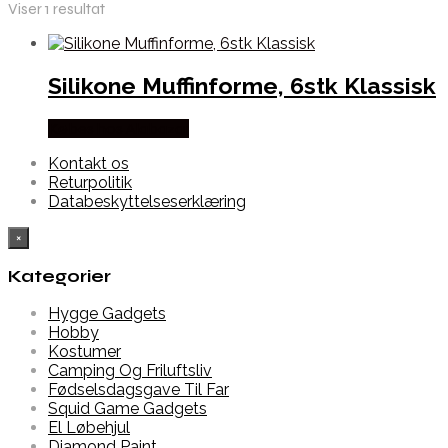
Viser 1 resultat
Silikone Muffinforme, 6stk Klassisk
Købes hos Alabazar
Kontakt os
Returpolitik
Databeskyttelseserklæring
×
Kategorier
Hygge Gadgets
Hobby
Kostumer
Camping Og Friluftsliv
Fødselsdagsgave Til Far
Squid Game Gadgets
El Løbehjul
Diamond Paint