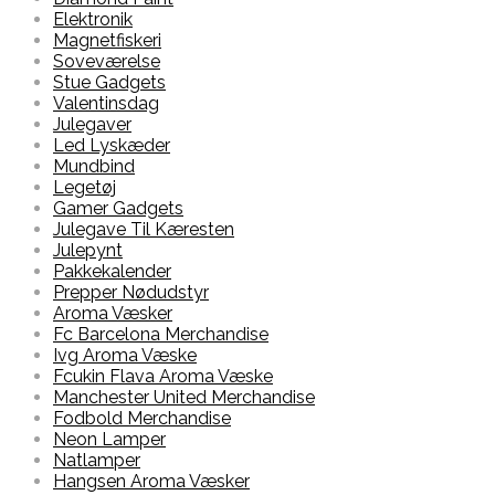
Elektronik
Magnetfiskeri
Soveværelse
Stue Gadgets
Valentinsdag
Julegaver
Led Lyskæder
Mundbind
Legetøj
Gamer Gadgets
Julegave Til Kæresten
Julepynt
Pakkekalender
Prepper Nødudstyr
Aroma Væsker
Fc Barcelona Merchandise
Ivg Aroma Væske
Fcukin Flava Aroma Væske
Manchester United Merchandise
Fodbold Merchandise
Neon Lamper
Natlamper
Hangsen Aroma Væsker