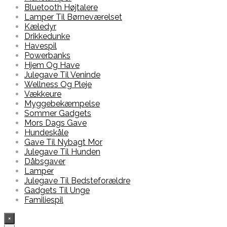
Bluetooth Højtalere
Lamper Til Børneværelset
Kæledyr
Drikkedunke
Havespil
Powerbanks
Hjem Og Have
Julegave Til Veninde
Wellness Og Pleje
Vækkeure
Myggebekæmpelse
Sommer Gadgets
Mors Dags Gave
Hundeskåle
Gave Til Nybagt Mor
Julegave Til Hunden
Dåbsgaver
Lamper
Julegave Til Bedsteforældre
Gadgets Til Unge
Familiespil
×