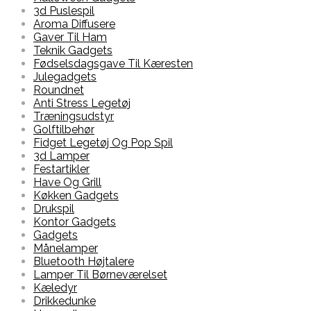
3d Puslespil
Aroma Diffusere
Gaver Til Ham
Teknik Gadgets
Fødselsdagsgave Til Kæresten
Julegadgets
Roundnet
Anti Stress Legetøj
Træningsudstyr
Golftilbehør
Fidget Legetøj Og Pop Spil
3d Lamper
Festartikler
Have Og Grill
Køkken Gadgets
Drukspil
Kontor Gadgets
Gadgets
Månelamper
Bluetooth Højtalere
Lamper Til Børneværelset
Kæledyr
Drikkedunke