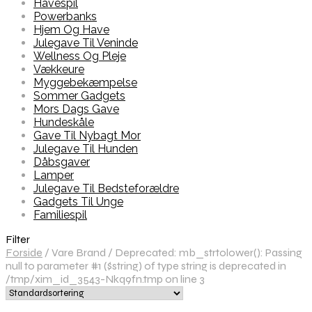
Havespil
Powerbanks
Hjem Og Have
Julegave Til Veninde
Wellness Og Pleje
Vækkeure
Myggebekæmpelse
Sommer Gadgets
Mors Dags Gave
Hundeskåle
Gave Til Nybagt Mor
Julegave Til Hunden
Dåbsgaver
Lamper
Julegave Til Bedsteforældre
Gadgets Til Unge
Familiespil
Filter
Forside
/
Vare Brand
/
Deprecated: mb_strtolower(): Passing
null to parameter #1 ($string) of type string is deprecated in
/tmp/xim_id_3543-Nkq9fn.tmp on line 3