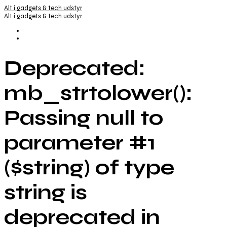
Alt i gadgets & tech udstyr
Alt i gadgets & tech udstyr
Deprecated:
mb_strtolower():
Passing null to
parameter #1
($string) of type
string is
deprecated in