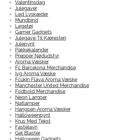
Valentinsdag
Julegaver
Led Lyskæder
Mundbind
Legetøj
Gamer Gadgets
Julegave Til Kæresten
Julepynt
Pakkekalender
Prepper Nødudstyr
Aroma Væsker
Fc Barcelona Merchandise
Ivg Aroma Væske
Fcukin Flava Aroma Væske
Manchester United Merchandise
Fodbold Merchandise
Neon Lamper
Natlamper
Hangsen Aroma Væsker
Halloweenpynt
Krus Med Tekst
Fastelavn
Gel Blaster
Halloween Gadgets