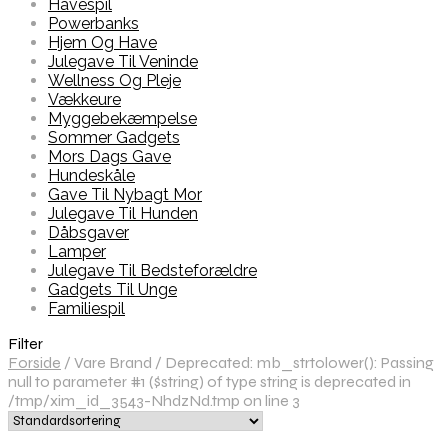
Havespil
Powerbanks
Hjem Og Have
Julegave Til Veninde
Wellness Og Pleje
Vækkeure
Myggebekæmpelse
Sommer Gadgets
Mors Dags Gave
Hundeskåle
Gave Til Nybagt Mor
Julegave Til Hunden
Dåbsgaver
Lamper
Julegave Til Bedsteforældre
Gadgets Til Unge
Familiespil
Filter
Forside
/
Vare Brand
/
Deprecated: mb_strtolower(): Passing
null to parameter #1 ($string) of type string is deprecated in
/tmp/xim_id_3543-NhdzNd.tmp on line 3