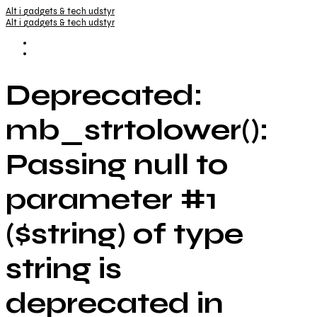
Alt i gadgets & tech udstyr
Alt i gadgets & tech udstyr
Deprecated:
mb_strtolower():
Passing null to
parameter #1
($string) of type
string is
deprecated in