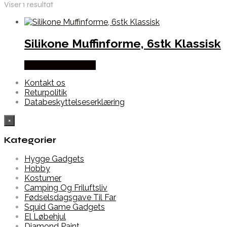
Viser 1 resultat
Silikone Muffinforme, 6stk Klassisk
Købes hos Alabazar
Kontakt os
Returpolitik
Databeskyttelseserklæring
×
Kategorier
Hygge Gadgets
Hobby
Kostumer
Camping Og Friluftsliv
Fødselsdagsgave Til Far
Squid Game Gadgets
El Løbehjul
Diamond Paint