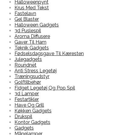
Halloweenpynt
Krus Med Tekst
Fastelavn
Gel Blaster
Halloween Gadgets
3d Puslespil
Aroma Diffusere
Gaver Til Ham
Teknik Gadgets
Fødselsdagsgave Til Kæresten
Julegadgets
Roundnet
Anti Stress Legetøj
Træningsudstyr
Golftilbehør
Fidget Legetøj Og Pop Spil
3d Lamper
Festartikler
Have Og Grill
Køkken Gadgets
Drukspil
Kontor Gadgets
Gadgets
Månelamper