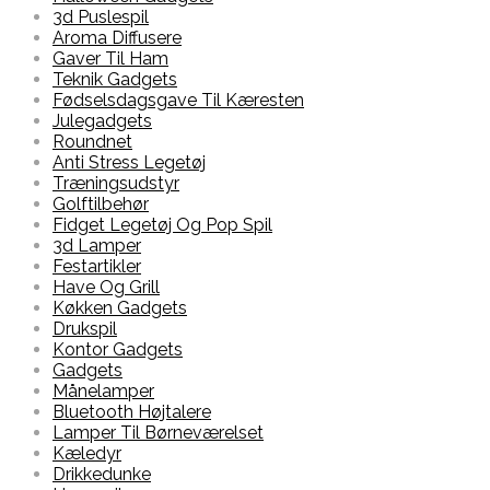
3d Puslespil
Aroma Diffusere
Gaver Til Ham
Teknik Gadgets
Fødselsdagsgave Til Kæresten
Julegadgets
Roundnet
Anti Stress Legetøj
Træningsudstyr
Golftilbehør
Fidget Legetøj Og Pop Spil
3d Lamper
Festartikler
Have Og Grill
Køkken Gadgets
Drukspil
Kontor Gadgets
Gadgets
Månelamper
Bluetooth Højtalere
Lamper Til Børneværelset
Kæledyr
Drikkedunke