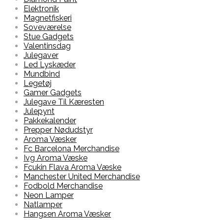
Elektronik
Magnetfiskeri
Soveværelse
Stue Gadgets
Valentinsdag
Julegaver
Led Lyskæder
Mundbind
Legetøj
Gamer Gadgets
Julegave Til Kæresten
Julepynt
Pakkekalender
Prepper Nødudstyr
Aroma Væsker
Fc Barcelona Merchandise
Ivg Aroma Væske
Fcukin Flava Aroma Væske
Manchester United Merchandise
Fodbold Merchandise
Neon Lamper
Natlamper
Hangsen Aroma Væsker