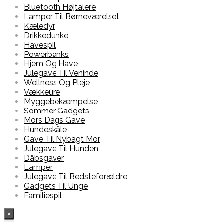
Bluetooth Højtalere
Lamper Til Børneværelset
Kæledyr
Drikkedunke
Havespil
Powerbanks
Hjem Og Have
Julegave Til Veninde
Wellness Og Pleje
Vækkeure
Myggebekæmpelse
Sommer Gadgets
Mors Dags Gave
Hundeskåle
Gave Til Nybagt Mor
Julegave Til Hunden
Dåbsgaver
Lamper
Julegave Til Bedsteforældre
Gadgets Til Unge
Familiespil
×