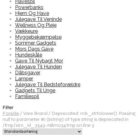
Havespil
Powerbanks
Hjem Og Have
Julegave Til Veninde
Wellness Og Pleje
Vækkeure
Myggebekæmpelse
Sommer Gadgets
Mors Dags Gave
Hundeskåle
Gave Til Nybagt Mor
Julegave Til Hunden
Dåbsgaver
Lamper
Julegave Til Bedsteforældre
Gadgets Til Unge
Familiespil
Filter
Forside
/
Vare Brand
/
Deprecated: mb_strtolower(): Passing
null to parameter #1 ($string) of type string is deprecated in
/tmp/xim_id_3543-N8m034.tmp on line 3