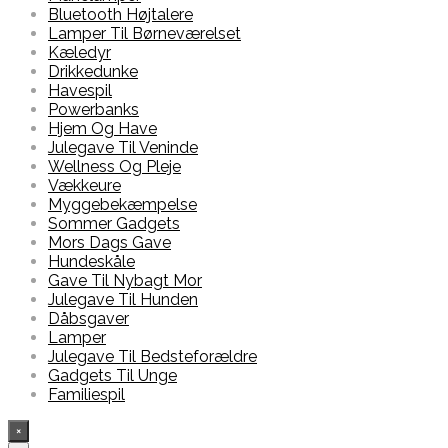
Bluetooth Højtalere
Lamper Til Børneværelset
Kæledyr
Drikkedunke
Havespil
Powerbanks
Hjem Og Have
Julegave Til Veninde
Wellness Og Pleje
Vækkeure
Myggebekæmpelse
Sommer Gadgets
Mors Dags Gave
Hundeskåle
Gave Til Nybagt Mor
Julegave Til Hunden
Dåbsgaver
Lamper
Julegave Til Bedsteforældre
Gadgets Til Unge
Familiespil
×