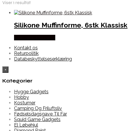
Viser 1 resultat
Silikone Muffinforme, 6stk Klassisk
Købes hos Alabazar
Kontakt os
Returpolitik
Databeskyttelseserklæring
×
Kategorier
Hygge Gadgets
Hobby
Kostumer
Camping Og Friluftsliv
Fødselsdagsgave Til Far
Squid Game Gadgets
El Løbehjul
Diamond Paint