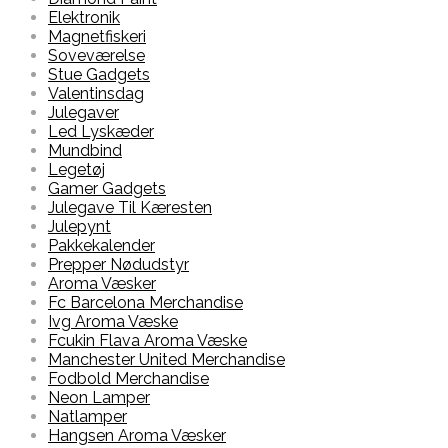
Elektronik
Magnetfiskeri
Soveværelse
Stue Gadgets
Valentinsdag
Julegaver
Led Lyskæder
Mundbind
Legetøj
Gamer Gadgets
Julegave Til Kæresten
Julepynt
Pakkekalender
Prepper Nødudstyr
Aroma Væsker
Fc Barcelona Merchandise
Ivg Aroma Væske
Fcukin Flava Aroma Væske
Manchester United Merchandise
Fodbold Merchandise
Neon Lamper
Natlamper
Hangsen Aroma Væsker