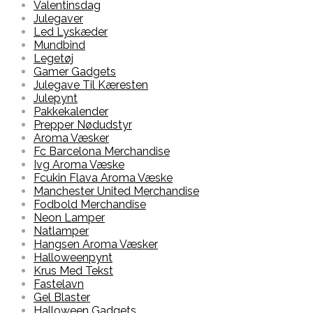
Valentinsdag
Julegaver
Led Lyskæder
Mundbind
Legetøj
Gamer Gadgets
Julegave Til Kæresten
Julepynt
Pakkekalender
Prepper Nødudstyr
Aroma Væsker
Fc Barcelona Merchandise
Ivg Aroma Væske
Fcukin Flava Aroma Væske
Manchester United Merchandise
Fodbold Merchandise
Neon Lamper
Natlamper
Hangsen Aroma Væsker
Halloweenpynt
Krus Med Tekst
Fastelavn
Gel Blaster
Halloween Gadgets