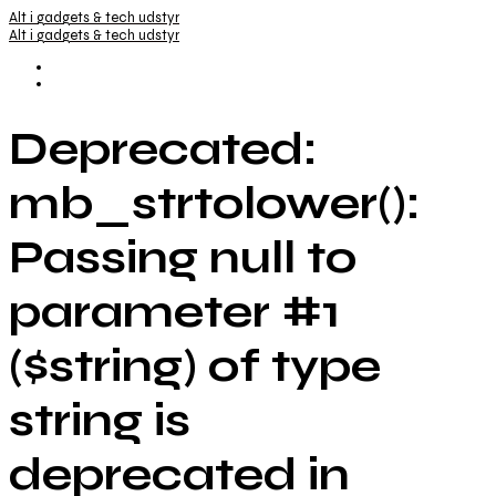
Alt i gadgets & tech udstyr
Alt i gadgets & tech udstyr
Deprecated:
mb_strtolower():
Passing null to
parameter #1
($string) of type
string is
deprecated in