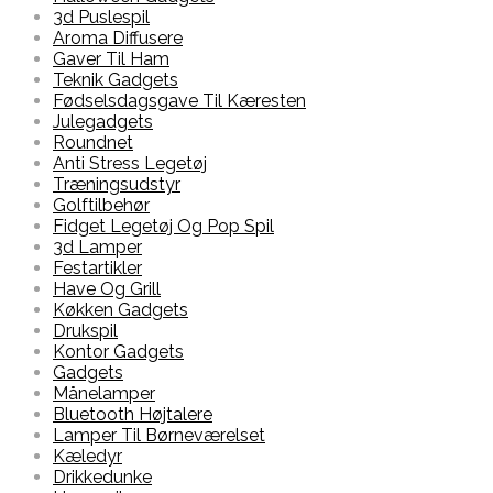
3d Puslespil
Aroma Diffusere
Gaver Til Ham
Teknik Gadgets
Fødselsdagsgave Til Kæresten
Julegadgets
Roundnet
Anti Stress Legetøj
Træningsudstyr
Golftilbehør
Fidget Legetøj Og Pop Spil
3d Lamper
Festartikler
Have Og Grill
Køkken Gadgets
Drukspil
Kontor Gadgets
Gadgets
Månelamper
Bluetooth Højtalere
Lamper Til Børneværelset
Kæledyr
Drikkedunke