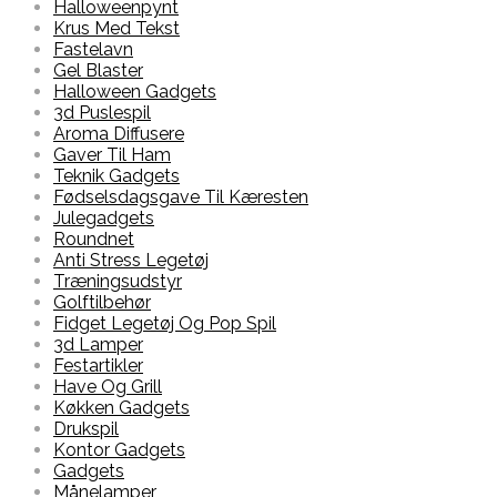
Halloweenpynt
Krus Med Tekst
Fastelavn
Gel Blaster
Halloween Gadgets
3d Puslespil
Aroma Diffusere
Gaver Til Ham
Teknik Gadgets
Fødselsdagsgave Til Kæresten
Julegadgets
Roundnet
Anti Stress Legetøj
Træningsudstyr
Golftilbehør
Fidget Legetøj Og Pop Spil
3d Lamper
Festartikler
Have Og Grill
Køkken Gadgets
Drukspil
Kontor Gadgets
Gadgets
Månelamper