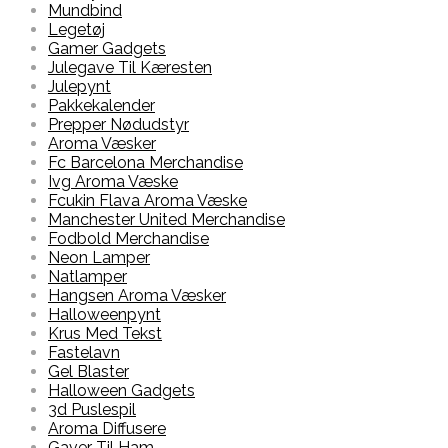
Mundbind
Legetøj
Gamer Gadgets
Julegave Til Kæresten
Julepynt
Pakkekalender
Prepper Nødudstyr
Aroma Væsker
Fc Barcelona Merchandise
Ivg Aroma Væske
Fcukin Flava Aroma Væske
Manchester United Merchandise
Fodbold Merchandise
Neon Lamper
Natlamper
Hangsen Aroma Væsker
Halloweenpynt
Krus Med Tekst
Fastelavn
Gel Blaster
Halloween Gadgets
3d Puslespil
Aroma Diffusere
Gaver Til Ham