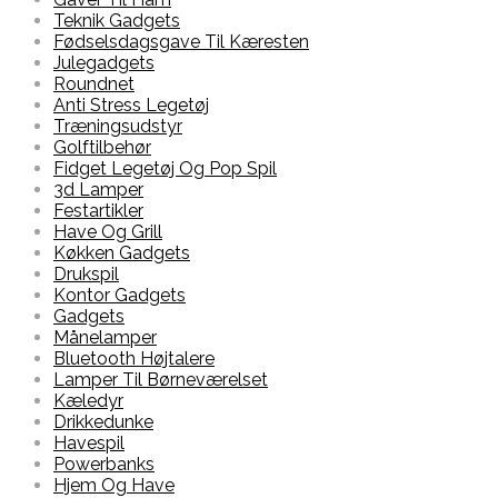
Teknik Gadgets
Fødselsdagsgave Til Kæresten
Julegadgets
Roundnet
Anti Stress Legetøj
Træningsudstyr
Golftilbehør
Fidget Legetøj Og Pop Spil
3d Lamper
Festartikler
Have Og Grill
Køkken Gadgets
Drukspil
Kontor Gadgets
Gadgets
Månelamper
Bluetooth Højtalere
Lamper Til Børneværelset
Kæledyr
Drikkedunke
Havespil
Powerbanks
Hjem Og Have