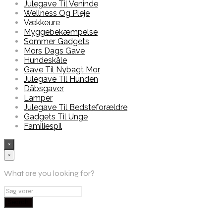
Julegave Til Veninde
Wellness Og Pleje
Vækkeure
Myggebekæmpelse
Sommer Gadgets
Mors Dags Gave
Hundeskåle
Gave Til Nybagt Mor
Julegave Til Hunden
Dåbsgaver
Lamper
Julegave Til Bedsteforældre
Gadgets Til Unge
Familiespil
×
×
What are you looking for?