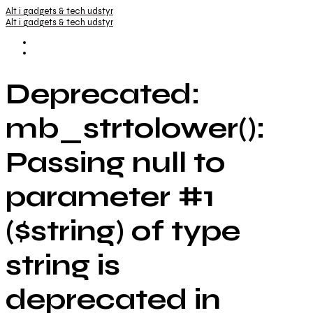
Alt i gadgets & tech udstyr
Alt i gadgets & tech udstyr
Deprecated:
mb_strtolower():
Passing null to
parameter #1
($string) of type
string is
deprecated in