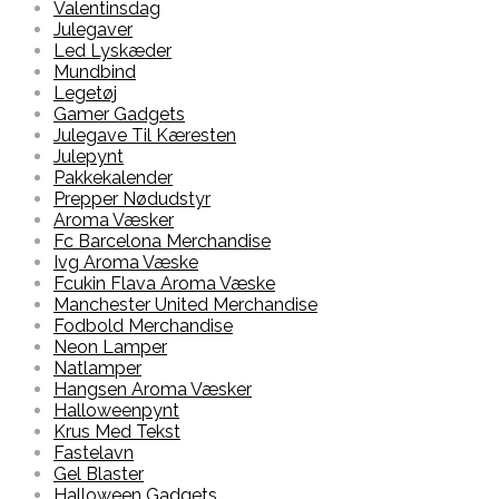
Valentinsdag
Julegaver
Led Lyskæder
Mundbind
Legetøj
Gamer Gadgets
Julegave Til Kæresten
Julepynt
Pakkekalender
Prepper Nødudstyr
Aroma Væsker
Fc Barcelona Merchandise
Ivg Aroma Væske
Fcukin Flava Aroma Væske
Manchester United Merchandise
Fodbold Merchandise
Neon Lamper
Natlamper
Hangsen Aroma Væsker
Halloweenpynt
Krus Med Tekst
Fastelavn
Gel Blaster
Halloween Gadgets