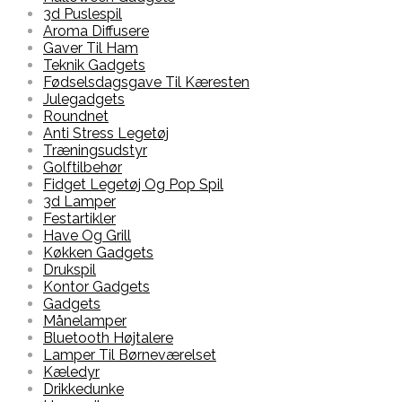
3d Puslespil
Aroma Diffusere
Gaver Til Ham
Teknik Gadgets
Fødselsdagsgave Til Kæresten
Julegadgets
Roundnet
Anti Stress Legetøj
Træningsudstyr
Golftilbehør
Fidget Legetøj Og Pop Spil
3d Lamper
Festartikler
Have Og Grill
Køkken Gadgets
Drukspil
Kontor Gadgets
Gadgets
Månelamper
Bluetooth Højtalere
Lamper Til Børneværelset
Kæledyr
Drikkedunke