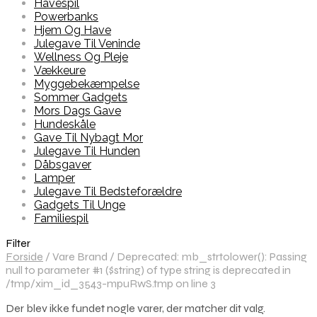
Havespil
Powerbanks
Hjem Og Have
Julegave Til Veninde
Wellness Og Pleje
Vækkeure
Myggebekæmpelse
Sommer Gadgets
Mors Dags Gave
Hundeskåle
Gave Til Nybagt Mor
Julegave Til Hunden
Dåbsgaver
Lamper
Julegave Til Bedsteforældre
Gadgets Til Unge
Familiespil
Filter
Forside
/
Vare Brand
/
Deprecated: mb_strtolower(): Passing
null to parameter #1 ($string) of type string is deprecated in
/tmp/xim_id_3543-mpuRwS.tmp on line 3
Der blev ikke fundet nogle varer, der matcher dit valg.