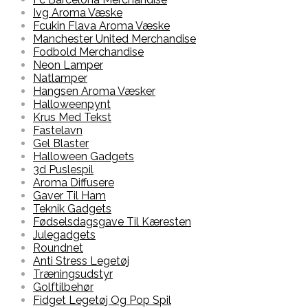
Ivg Aroma Væske
Fcukin Flava Aroma Væske
Manchester United Merchandise
Fodbold Merchandise
Neon Lamper
Natlamper
Hangsen Aroma Væsker
Halloweenpynt
Krus Med Tekst
Fastelavn
Gel Blaster
Halloween Gadgets
3d Puslespil
Aroma Diffusere
Gaver Til Ham
Teknik Gadgets
Fødselsdagsgave Til Kæresten
Julegadgets
Roundnet
Anti Stress Legetøj
Træningsudstyr
Golftilbehør
Fidget Legetøj Og Pop Spil