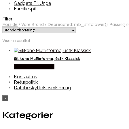
Gadgets Til Unge
Familiespil
Filter
Forside
/
Vare Brand
/
Deprecated: mb_strtolower(): Passing nul
Viser 1 resultat
Silikone Muffinforme, 6stk Klassisk
Købes hos Alabazar
Kontakt os
Returpolitik
Databeskyttelseserklæring
×
Kategorier