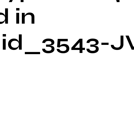
 in
id_3543-J