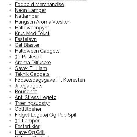
Fodbold Merchandise
Neon Lamper
Natlamper
Hangsen Aroma Væsker
Halloweenpynt
Krus Med Tekst
Fastelavn
Gel Blaster
Halloween Gadgets
3d Puslespil
Aroma Diffusere
Gaver Til Ham
Teknik Gadgets
Fødselsdagsgave Til Kæresten
Julegadgets
Roundnet
Anti Stress Legetøj
Træningsudstyr
Golftilbehør
Fidget Legetøj Og Pop Spil
3d Lamper
Festartikler
Have Og Grill