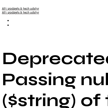
Alt i gadgets & tech udstyr
Alt i gadgets & tech udstyr
Deprecated
Passing nu
($string) of