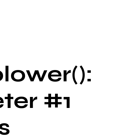
lower():
ter #1
s