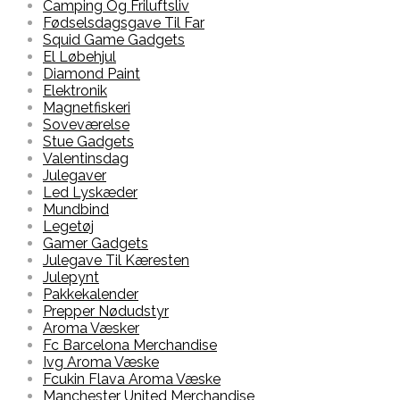
Camping Og Friluftsliv
Fødselsdagsgave Til Far
Squid Game Gadgets
El Løbehjul
Diamond Paint
Elektronik
Magnetfiskeri
Soveværelse
Stue Gadgets
Valentinsdag
Julegaver
Led Lyskæder
Mundbind
Legetøj
Gamer Gadgets
Julegave Til Kæresten
Julepynt
Pakkekalender
Prepper Nødudstyr
Aroma Væsker
Fc Barcelona Merchandise
Ivg Aroma Væske
Fcukin Flava Aroma Væske
Manchester United Merchandise