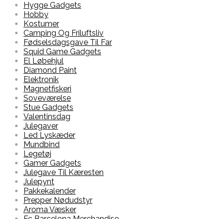
Hygge Gadgets
Hobby
Kostumer
Camping Og Friluftsliv
Fødselsdagsgave Til Far
Squid Game Gadgets
El Løbehjul
Diamond Paint
Elektronik
Magnetfiskeri
Soveværelse
Stue Gadgets
Valentinsdag
Julegaver
Led Lyskæder
Mundbind
Legetøj
Gamer Gadgets
Julegave Til Kæresten
Julepynt
Pakkekalender
Prepper Nødudstyr
Aroma Væsker
Fc Barcelona Merchandise