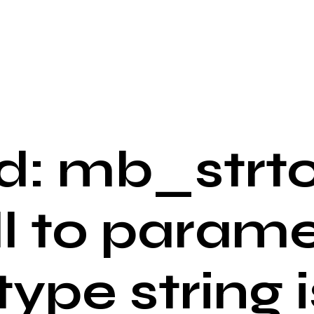
: mb_strto
ll to parame
 type string i