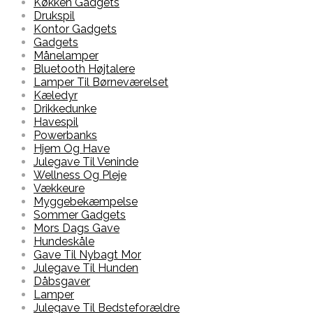
Køkken Gadgets
Drukspil
Kontor Gadgets
Gadgets
Månelamper
Bluetooth Højtalere
Lamper Til Børneværelset
Kæledyr
Drikkedunke
Havespil
Powerbanks
Hjem Og Have
Julegave Til Veninde
Wellness Og Pleje
Vækkeure
Myggebekæmpelse
Sommer Gadgets
Mors Dags Gave
Hundeskåle
Gave Til Nybagt Mor
Julegave Til Hunden
Dåbsgaver
Lamper
Julegave Til Bedsteforældre