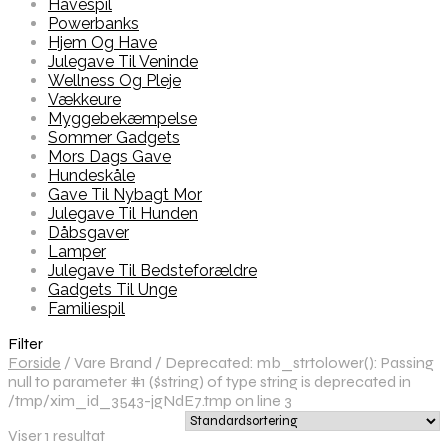
Havespil
Powerbanks
Hjem Og Have
Julegave Til Veninde
Wellness Og Pleje
Vækkeure
Myggebekæmpelse
Sommer Gadgets
Mors Dags Gave
Hundeskåle
Gave Til Nybagt Mor
Julegave Til Hunden
Dåbsgaver
Lamper
Julegave Til Bedsteforældre
Gadgets Til Unge
Familiespil
Filter
Forside
/
Vare Brand
/
Deprecated: mb_strtolower(): Passing
null to parameter #1 ($string) of type string is deprecated in
/tmp/xim_id_3543-jgNdE7.tmp on line 3
Viser 1 resultat