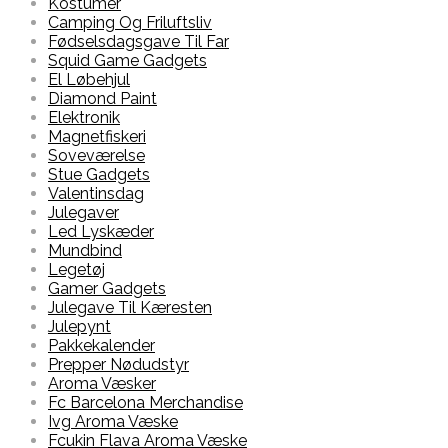
Kostumer
Camping Og Friluftsliv
Fødselsdagsgave Til Far
Squid Game Gadgets
El Løbehjul
Diamond Paint
Elektronik
Magnetfiskeri
Soveværelse
Stue Gadgets
Valentinsdag
Julegaver
Led Lyskæder
Mundbind
Legetøj
Gamer Gadgets
Julegave Til Kæresten
Julepynt
Pakkekalender
Prepper Nødudstyr
Aroma Væsker
Fc Barcelona Merchandise
Ivg Aroma Væske
Fcukin Flava Aroma Væske