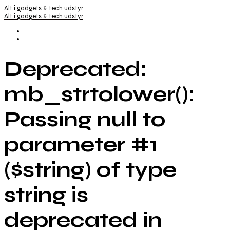
Alt i gadgets & tech udstyr
Alt i gadgets & tech udstyr
Deprecated:
mb_strtolower():
Passing null to
parameter #1
($string) of type
string is
deprecated in