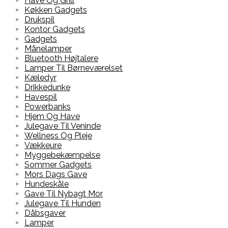
Have Og Grill
Køkken Gadgets
Drukspil
Kontor Gadgets
Gadgets
Månelamper
Bluetooth Højtalere
Lamper Til Børneværelset
Kæledyr
Drikkedunke
Havespil
Powerbanks
Hjem Og Have
Julegave Til Veninde
Wellness Og Pleje
Vækkeure
Myggebekæmpelse
Sommer Gadgets
Mors Dags Gave
Hundeskåle
Gave Til Nybagt Mor
Julegave Til Hunden
Dåbsgaver
Lamper