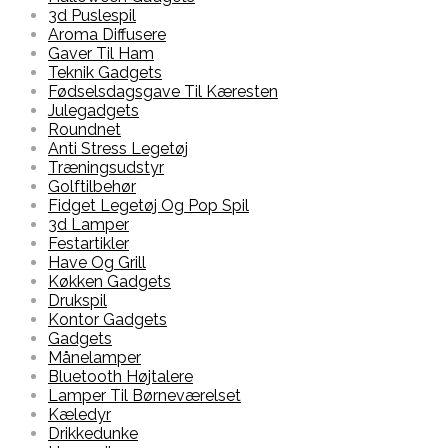
3d Puslespil
Aroma Diffusere
Gaver Til Ham
Teknik Gadgets
Fødselsdagsgave Til Kæresten
Julegadgets
Roundnet
Anti Stress Legetøj
Træningsudstyr
Golftilbehør
Fidget Legetøj Og Pop Spil
3d Lamper
Festartikler
Have Og Grill
Køkken Gadgets
Drukspil
Kontor Gadgets
Gadgets
Månelamper
Bluetooth Højtalere
Lamper Til Børneværelset
Kæledyr
Drikkedunke