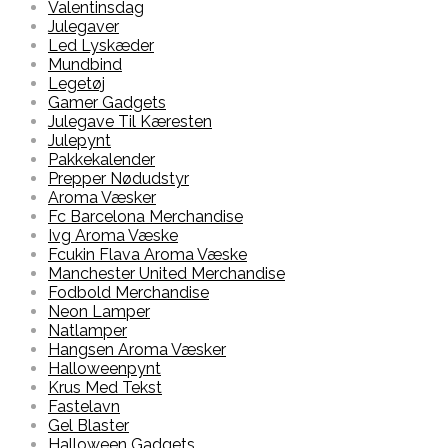
Valentinsdag
Julegaver
Led Lyskæder
Mundbind
Legetøj
Gamer Gadgets
Julegave Til Kæresten
Julepynt
Pakkekalender
Prepper Nødudstyr
Aroma Væsker
Fc Barcelona Merchandise
Ivg Aroma Væske
Fcukin Flava Aroma Væske
Manchester United Merchandise
Fodbold Merchandise
Neon Lamper
Natlamper
Hangsen Aroma Væsker
Halloweenpynt
Krus Med Tekst
Fastelavn
Gel Blaster
Halloween Gadgets