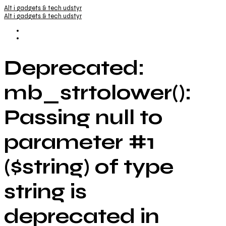
Alt i gadgets & tech udstyr
Alt i gadgets & tech udstyr
Deprecated:
mb_strtolower():
Passing null to
parameter #1
($string) of type
string is
deprecated in