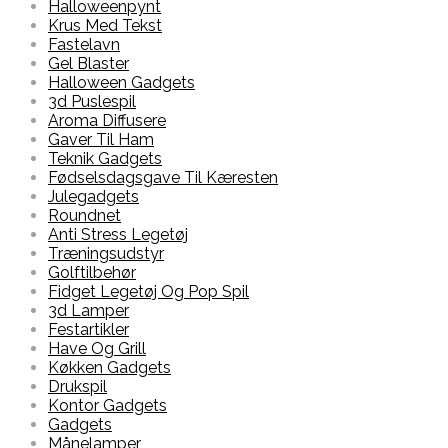
Halloweenpynt
Krus Med Tekst
Fastelavn
Gel Blaster
Halloween Gadgets
3d Puslespil
Aroma Diffusere
Gaver Til Ham
Teknik Gadgets
Fødselsdagsgave Til Kæresten
Julegadgets
Roundnet
Anti Stress Legetøj
Træningsudstyr
Golftilbehør
Fidget Legetøj Og Pop Spil
3d Lamper
Festartikler
Have Og Grill
Køkken Gadgets
Drukspil
Kontor Gadgets
Gadgets
Månelamper