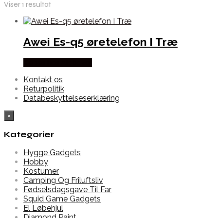
Viser 1 resultat
Awei Es-q5 øretelefon I Træ
Købes hos Alabazar
Kontakt os
Returpolitik
Databeskyttelseserklæring
×
Kategorier
Hygge Gadgets
Hobby
Kostumer
Camping Og Friluftsliv
Fødselsdagsgave Til Far
Squid Game Gadgets
El Løbehjul
Diamond Paint