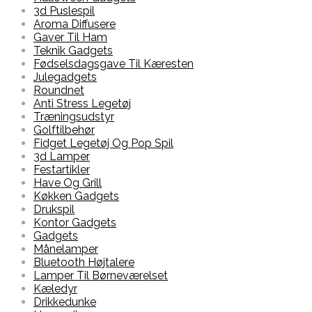
3d Puslespil
Aroma Diffusere
Gaver Til Ham
Teknik Gadgets
Fødselsdagsgave Til Kæresten
Julegadgets
Roundnet
Anti Stress Legetøj
Træningsudstyr
Golftilbehør
Fidget Legetøj Og Pop Spil
3d Lamper
Festartikler
Have Og Grill
Køkken Gadgets
Drukspil
Kontor Gadgets
Gadgets
Månelamper
Bluetooth Højtalere
Lamper Til Børneværelset
Kæledyr
Drikkedunke