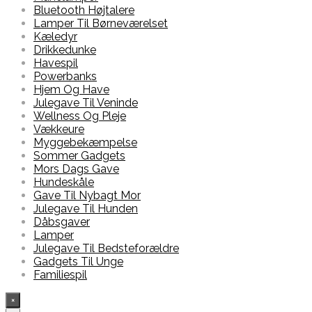
Bluetooth Højtalere
Lamper Til Børneværelset
Kæledyr
Drikkedunke
Havespil
Powerbanks
Hjem Og Have
Julegave Til Veninde
Wellness Og Pleje
Vækkeure
Myggebekæmpelse
Sommer Gadgets
Mors Dags Gave
Hundeskåle
Gave Til Nybagt Mor
Julegave Til Hunden
Dåbsgaver
Lamper
Julegave Til Bedsteforældre
Gadgets Til Unge
Familiespil
×