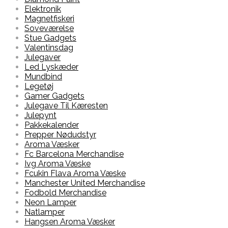
Elektronik
Magnetfiskeri
Soveværelse
Stue Gadgets
Valentinsdag
Julegaver
Led Lyskæder
Mundbind
Legetøj
Gamer Gadgets
Julegave Til Kæresten
Julepynt
Pakkekalender
Prepper Nødudstyr
Aroma Væsker
Fc Barcelona Merchandise
Ivg Aroma Væske
Fcukin Flava Aroma Væske
Manchester United Merchandise
Fodbold Merchandise
Neon Lamper
Natlamper
Hangsen Aroma Væsker