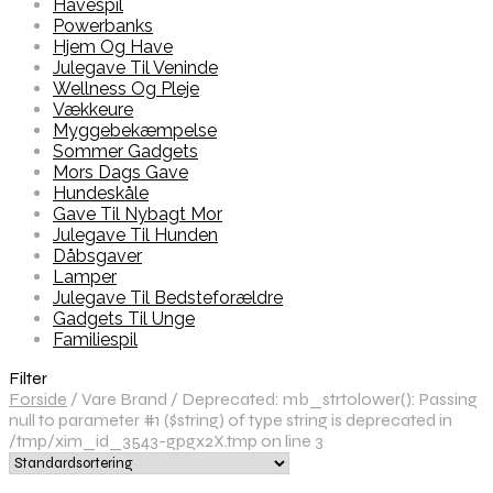
Havespil
Powerbanks
Hjem Og Have
Julegave Til Veninde
Wellness Og Pleje
Vækkeure
Myggebekæmpelse
Sommer Gadgets
Mors Dags Gave
Hundeskåle
Gave Til Nybagt Mor
Julegave Til Hunden
Dåbsgaver
Lamper
Julegave Til Bedsteforældre
Gadgets Til Unge
Familiespil
Filter
Forside
/
Vare Brand
/
Deprecated: mb_strtolower(): Passing
null to parameter #1 ($string) of type string is deprecated in
/tmp/xim_id_3543-gpgx2X.tmp on line 3