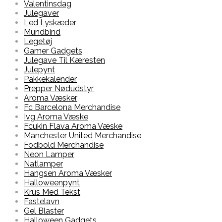
Valentinsdag
Julegaver
Led Lyskæder
Mundbind
Legetøj
Gamer Gadgets
Julegave Til Kæresten
Julepynt
Pakkekalender
Prepper Nødudstyr
Aroma Væsker
Fc Barcelona Merchandise
Ivg Aroma Væske
Fcukin Flava Aroma Væske
Manchester United Merchandise
Fodbold Merchandise
Neon Lamper
Natlamper
Hangsen Aroma Væsker
Halloweenpynt
Krus Med Tekst
Fastelavn
Gel Blaster
Halloween Gadgets