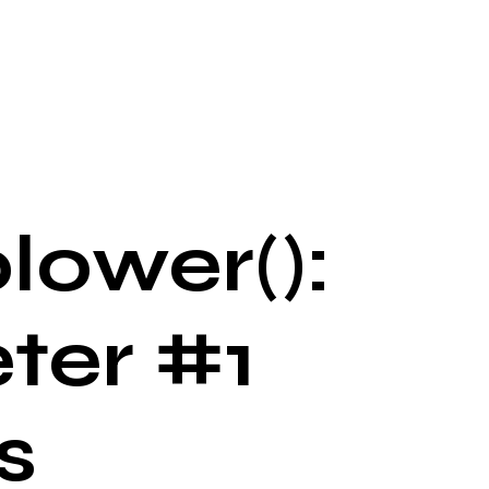
lower():
ter #1
s