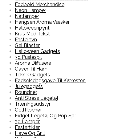
Fodbold Merchandise
Neon Lamper
Natlamper
Hangsen Aroma Væsker
Halloweenpynt
Krus Med Tekst
Fastelavn
Gel Blaster
Halloween Gadgets
3d Puslespil
Aroma Diffusere
Gaver Til Ham
Teknik Gadgets
Fødselsdagsgave Til Kæresten
Julegadgets
Roundnet
Anti Stress Legetøj
Træningsudstyr
Golftilbehør
Fidget Legetøj Og Pop Spil
3d Lamper
Festartikler
Have Og Grill