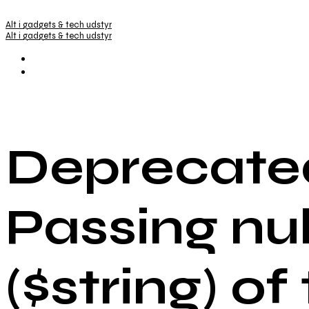
Alt i gadgets & tech udstyr
Alt i gadgets & tech udstyr
Deprecated
Passing nu
($string) of