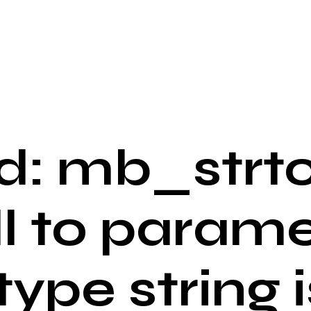
: mb_strto
ll to parame
 type string i