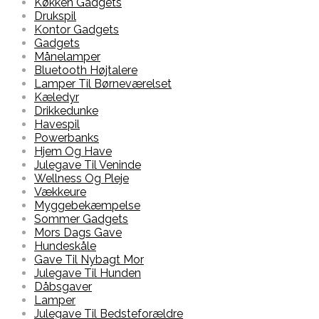
Køkken Gadgets
Drukspil
Kontor Gadgets
Gadgets
Månelamper
Bluetooth Højtalere
Lamper Til Børneværelset
Kæledyr
Drikkedunke
Havespil
Powerbanks
Hjem Og Have
Julegave Til Veninde
Wellness Og Pleje
Vækkeure
Myggebekæmpelse
Sommer Gadgets
Mors Dags Gave
Hundeskåle
Gave Til Nybagt Mor
Julegave Til Hunden
Dåbsgaver
Lamper
Julegave Til Bedsteforældre