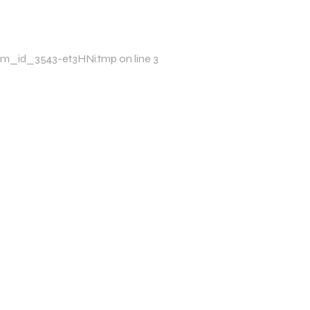
/xim_id_3543-et3HNi.tmp on line 3