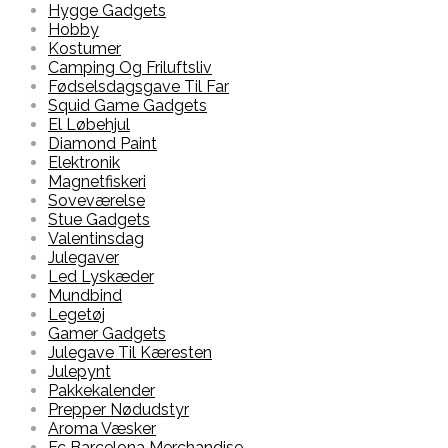
Hygge Gadgets
Hobby
Kostumer
Camping Og Friluftsliv
Fødselsdagsgave Til Far
Squid Game Gadgets
El Løbehjul
Diamond Paint
Elektronik
Magnetfiskeri
Soveværelse
Stue Gadgets
Valentinsdag
Julegaver
Led Lyskæder
Mundbind
Legetøj
Gamer Gadgets
Julegave Til Kæresten
Julepynt
Pakkekalender
Prepper Nødudstyr
Aroma Væsker
Fc Barcelona Merchandise