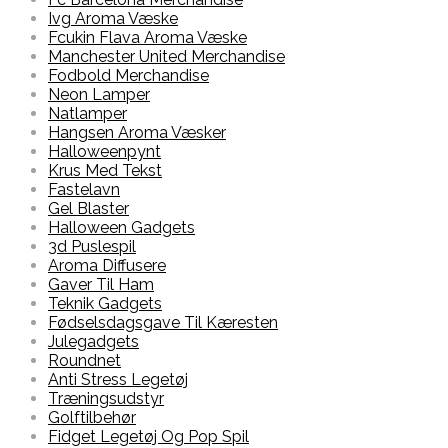
Ivg Aroma Væske
Fcukin Flava Aroma Væske
Manchester United Merchandise
Fodbold Merchandise
Neon Lamper
Natlamper
Hangsen Aroma Væsker
Halloweenpynt
Krus Med Tekst
Fastelavn
Gel Blaster
Halloween Gadgets
3d Puslespil
Aroma Diffusere
Gaver Til Ham
Teknik Gadgets
Fødselsdagsgave Til Kæresten
Julegadgets
Roundnet
Anti Stress Legetøj
Træningsudstyr
Golftilbehør
Fidget Legetøj Og Pop Spil