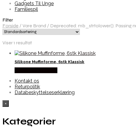
Gadgets Til Unge
Familiespil
Filter
Forside
/
Vare Brand
/
Deprecated: mb_strtolower(): Passing nul
Viser 1 resultat
Silikone Muffinforme, 6stk Klassisk
Købes hos Alabazar
Kontakt os
Returpolitik
Databeskyttelseserklæring
×
Kategorier