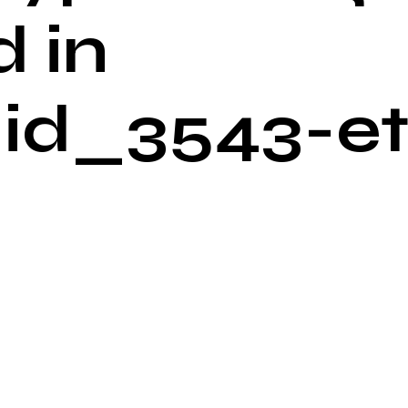
 in
id_3543-e