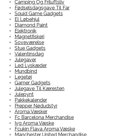
Camping Og Friluftsliv
Fødselsdagsgave Til Far
Squid Game Gadgets
El Løbehjul
Diamond Paint
Elektronik
Magnetfiskeri
Soveværelse
Stue Gadgets
Valentinsdag
Julegaver
Led Lyskæder
Mundbind
Legetøj
Gamer Gadgets
Julegave Til Kæresten
Julepynt
Pakkekalender
Prepper Nødudstyr
Aroma Væsker
Fc Barcelona Merchandise
Ivg Aroma Væske
Fcukin Flava Aroma Væske
Manchester United Merchandise