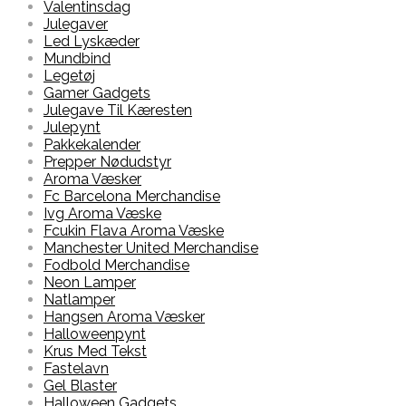
Valentinsdag
Julegaver
Led Lyskæder
Mundbind
Legetøj
Gamer Gadgets
Julegave Til Kæresten
Julepynt
Pakkekalender
Prepper Nødudstyr
Aroma Væsker
Fc Barcelona Merchandise
Ivg Aroma Væske
Fcukin Flava Aroma Væske
Manchester United Merchandise
Fodbold Merchandise
Neon Lamper
Natlamper
Hangsen Aroma Væsker
Halloweenpynt
Krus Med Tekst
Fastelavn
Gel Blaster
Halloween Gadgets