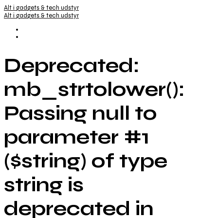
Alt i gadgets & tech udstyr
Alt i gadgets & tech udstyr
Deprecated:
mb_strtolower():
Passing null to
parameter #1
($string) of type
string is
deprecated in