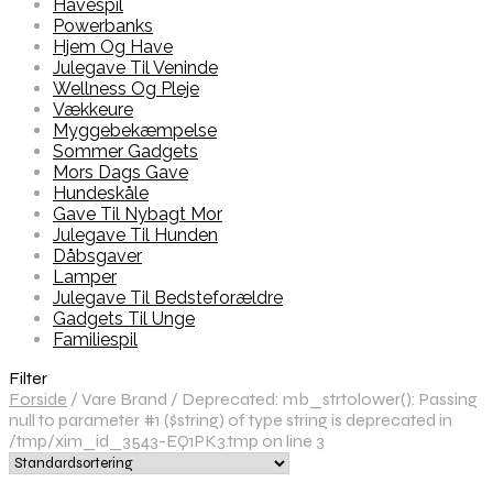
Havespil
Powerbanks
Hjem Og Have
Julegave Til Veninde
Wellness Og Pleje
Vækkeure
Myggebekæmpelse
Sommer Gadgets
Mors Dags Gave
Hundeskåle
Gave Til Nybagt Mor
Julegave Til Hunden
Dåbsgaver
Lamper
Julegave Til Bedsteforældre
Gadgets Til Unge
Familiespil
Filter
Forside
/
Vare Brand
/
Deprecated: mb_strtolower(): Passing
null to parameter #1 ($string) of type string is deprecated in
/tmp/xim_id_3543-EQ1PK3.tmp on line 3