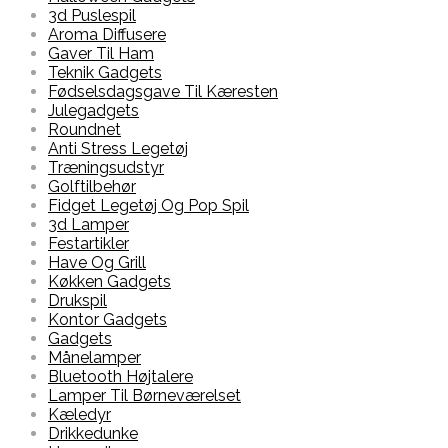
3d Puslespil
Aroma Diffusere
Gaver Til Ham
Teknik Gadgets
Fødselsdagsgave Til Kæresten
Julegadgets
Roundnet
Anti Stress Legetøj
Træningsudstyr
Golftilbehør
Fidget Legetøj Og Pop Spil
3d Lamper
Festartikler
Have Og Grill
Køkken Gadgets
Drukspil
Kontor Gadgets
Gadgets
Månelamper
Bluetooth Højtalere
Lamper Til Børneværelset
Kæledyr
Drikkedunke