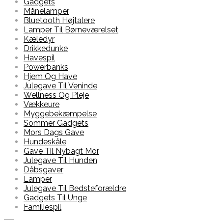
Gadgets
Månelamper
Bluetooth Højtalere
Lamper Til Børneværelset
Kæledyr
Drikkedunke
Havespil
Powerbanks
Hjem Og Have
Julegave Til Veninde
Wellness Og Pleje
Vækkeure
Myggebekæmpelse
Sommer Gadgets
Mors Dags Gave
Hundeskåle
Gave Til Nybagt Mor
Julegave Til Hunden
Dåbsgaver
Lamper
Julegave Til Bedsteforældre
Gadgets Til Unge
Familiespil