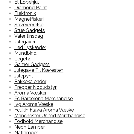
El Løbehjul
Diamond Paint
Elektronik
Magnetfiskeri
Soveværelse
Stue Gadgets
Valentinsdag
Julegaver
Led Lyskæder
Mundbind
Legetøj
Gamer Gadgets
Julegave Til Kæresten
Julepynt
Pakkekalender
Prepper Nødudstyr
Aroma Væsker
Fc Barcelona Merchandise
Ivg Aroma Væske
Fcukin Flava Aroma Væske
Manchester United Merchandise
Fodbold Merchandise
Neon Lamper
Natlamper