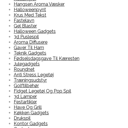
Hangsen Aroma Væsker
Halloweenpynt
Krus Med Tekst
Fastelavn
Gel Blaster
Halloween Gadgets
3d Puslespil
Aroma Diffusere
Gaver Til Ham
Teknik Gadgets
Fødselsdagsgave Til Kæresten
Julegadgets
Roundnet
Anti Stress Legetøj
Træningsudstyr
Golftilbehør
Fidget Legetøj Og Pop Spil
3d Lamper
Festartikler
Have Og Grill
Køkken Gadgets
Drukspil
Kontor Gadgets