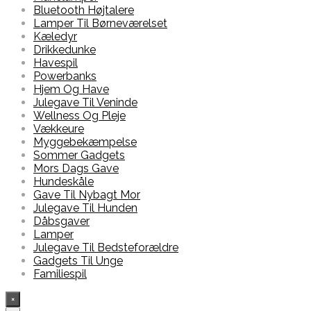
Bluetooth Højtalere
Lamper Til Børneværelset
Kæledyr
Drikkedunke
Havespil
Powerbanks
Hjem Og Have
Julegave Til Veninde
Wellness Og Pleje
Vækkeure
Myggebekæmpelse
Sommer Gadgets
Mors Dags Gave
Hundeskåle
Gave Til Nybagt Mor
Julegave Til Hunden
Dåbsgaver
Lamper
Julegave Til Bedsteforældre
Gadgets Til Unge
Familiespil
×