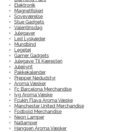
Elektronik
Magnetfiskeri
Soveværelse
Stue Gadgets
Valentinsdag
Julegaver
Led Lyskæder
Mundbind
Legetøj
Gamer Gadgets
Julegave Til Kæresten
Julepynt
Pakkekalender
Prepper Nødudstyr
Aroma Væsker
Fc Barcelona Merchandise
Ivg Aroma Væske
Fcukin Flava Aroma Væske
Manchester United Merchandise
Fodbold Merchandise
Neon Lamper
Natlamper
Hangsen Aroma Væsker