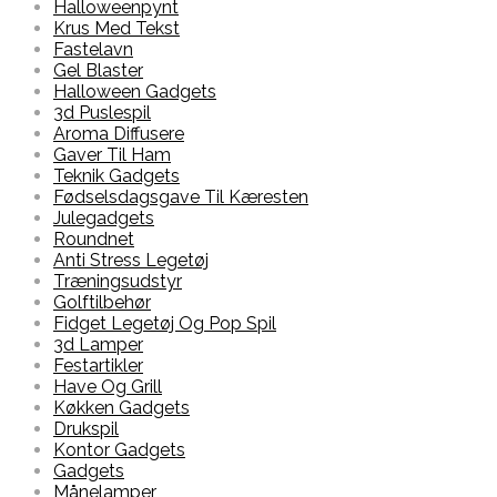
Halloweenpynt
Krus Med Tekst
Fastelavn
Gel Blaster
Halloween Gadgets
3d Puslespil
Aroma Diffusere
Gaver Til Ham
Teknik Gadgets
Fødselsdagsgave Til Kæresten
Julegadgets
Roundnet
Anti Stress Legetøj
Træningsudstyr
Golftilbehør
Fidget Legetøj Og Pop Spil
3d Lamper
Festartikler
Have Og Grill
Køkken Gadgets
Drukspil
Kontor Gadgets
Gadgets
Månelamper