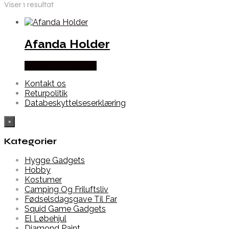
Viser 1 resultat
Afanda Holder
Købes hos Alabazar
Kontakt os
Returpolitik
Databeskyttelseserklæring
×
Kategorier
Hygge Gadgets
Hobby
Kostumer
Camping Og Friluftsliv
Fødselsdagsgave Til Far
Squid Game Gadgets
El Løbehjul
Diamond Paint