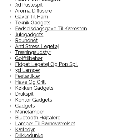
3d Puslespil
Aroma Diffusere
Gaver Til Ham
Teknik Gadgets
Fødselsdagsgave Til Kæresten
Julegadgets
Roundnet
Anti Stress Legetøj
Træningsudstyr
Golftilbehør
Fidget Legetøj Og Pop Spil
3d Lamper
Festartikler
Have Og Grill
Køkken Gadgets
Drukspil
Kontor Gadgets
Gadgets
Månelamper
Bluetooth Højtalere
Lamper Til Børneværelset
Kæledyr
Drikkedunke