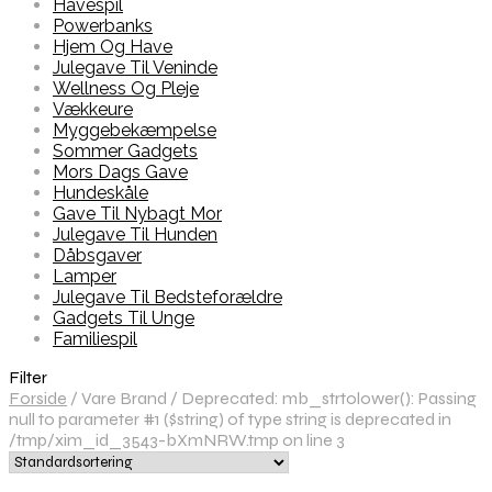
Havespil
Powerbanks
Hjem Og Have
Julegave Til Veninde
Wellness Og Pleje
Vækkeure
Myggebekæmpelse
Sommer Gadgets
Mors Dags Gave
Hundeskåle
Gave Til Nybagt Mor
Julegave Til Hunden
Dåbsgaver
Lamper
Julegave Til Bedsteforældre
Gadgets Til Unge
Familiespil
Filter
Forside
/
Vare Brand
/
Deprecated: mb_strtolower(): Passing
null to parameter #1 ($string) of type string is deprecated in
/tmp/xim_id_3543-bXmNRW.tmp on line 3