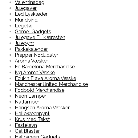
Valentinsdag
Julegaver
Led Lyskæder
Mundbind
Legetøj
Gamer Gadgets
Julegave Til Kæresten
Julepynt
Pakkekalender
Prepper Nødudstyr
Aroma Væsker
Fc Barcelona Merchandise
Ivg Aroma Væske
Fcukin Flava Aroma Væske
Manchester United Merchandise
Fodbold Merchandise
Neon Lamper
Natlamper
Hangsen Aroma Væsker
Halloweenpynt
Krus Med Tekst
Fastelavn
Gel Blaster
Halloween Gadgets