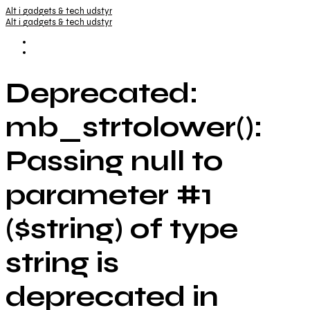
Alt i gadgets & tech udstyr
Alt i gadgets & tech udstyr
Deprecated:
mb_strtolower():
Passing null to
parameter #1
($string) of type
string is
deprecated in