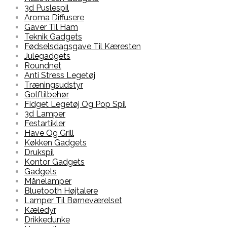
3d Puslespil
Aroma Diffusere
Gaver Til Ham
Teknik Gadgets
Fødselsdagsgave Til Kæresten
Julegadgets
Roundnet
Anti Stress Legetøj
Træningsudstyr
Golftilbehør
Fidget Legetøj Og Pop Spil
3d Lamper
Festartikler
Have Og Grill
Køkken Gadgets
Drukspil
Kontor Gadgets
Gadgets
Månelamper
Bluetooth Højtalere
Lamper Til Børneværelset
Kæledyr
Drikkedunke