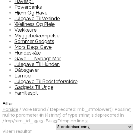
Havespil
Powerbanks
Hjem Og Have
Julegave Til Veninde
Wellness Og Pleje
Vækkeure
Myggebekæmpelse
Sommer Gadgets
Mors Dags Gave
Hundeskåle
Gave Til Nybagt Mor
Julegave Til Hunden
Dåbsgaver
Lamper
Julegave Til Bedsteforældre
Gadgets Til Unge
Familiespil
Filter
Forside
/
Vare Brand
/
Deprecated: mb_strtolower(): Passing
null to parameter #1 ($string) of type string is deprecated in
/tmp/xim_id_3543-Biu33D.tmp on line 3
Viser 1 resultat