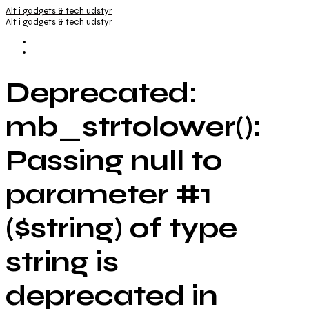
Alt i gadgets & tech udstyr
Alt i gadgets & tech udstyr
Deprecated:
mb_strtolower():
Passing null to
parameter #1
($string) of type
string is
deprecated in