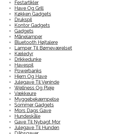
Festartikler
Have Og Grill
Køkken Gadgets
Drukspil
Kontor Gadgets
Gadgets
Månelamper
Bluetooth Højtalere
Lamper Til Børneværelset
Kæledyr
Drikkedunke
Havespil
Powerbanks
Hjem Og Have
Julegave Til Veninde
Wellness Og Pleje
Vækkeure
Myggebekæmpelse
Sommer Gadgets
Mors Dags Gave
Hundeskåle
Gave Til Nybagt Mor
Julegave Til Hunden
Dåbsgaver