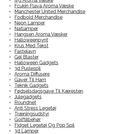
Ivg Aroma Væske
Fcukin Flava Aroma Væske
Manchester United Merchandise
Fodbold Merchandise
Neon Lamper
Natlamper
Hangsen Aroma Væsker
Halloweenpynt
Krus Med Tekst
Fastelavn
Gel Blaster
Halloween Gadgets
3d Puslespil
Aroma Diffusere
Gaver Til Ham
Teknik Gadgets
Fødselsdagsgave Til Kæresten
Julegadgets
Roundnet
Anti Stress Legetøj
Træningsudstyr
Golftilbehør
Fidget Legetøj Og Pop Spil
3d Lamper