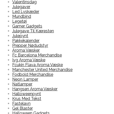
Valentinsdag
Julegaver
Led Lyskæder
Mundbind
Legetøj
Gamer Gadgets
Julegave Til Kæresten
Julepynt
Pakkekalender
Prepper Nødudstyr
Aroma Væsker
Fc Barcelona Merchandise
Ivg Aroma Væske
Fcukin Flava Aroma Væske
Manchester United Merchandise
Fodbold Merchandise
Neon Lamper
Natlamper
Hangsen Aroma Væsker
Halloweenpynt
Krus Med Tekst
Fastelavn
Gel Blaster
Halloween Gadgets