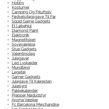
Hobby
Kostumer
Camping Og Friluftsliv
Fødselsdagsgave Til Far
Squid Game Gadgets
El Løbehjul
Diamond Paint
Elektronik
Magnetfiskeri
Soveværelse
Stue Gadgets
Valentinsdag
Julegaver
Led Lyskæder
Mundbind
Legetøj
Gamer Gadgets
Julegave Til Kæresten
Julepynt
Pakkekalender
Prepper Nødudstyr
Aroma Væsker
Fc Barcelona Merchandise