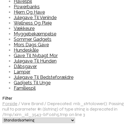
Havespil
Powerbanks
Hjem Og Have
Julegave Til Veninde
Wellness Og Pleje
Vækkeure
Myggebekæmpelse
Sommer Gadgets
Mors Dags Gave
Hundeskåle
Gave Til Nybagt Mor
Julegave Til Hunden
Dåbsgaver
Lamper
Julegave Til Bedsteforældre
Gadgets Til Unge
Familiespil
Filter
Forside
/
Vare Brand
/
Deprecated: mb_strtolower(): Passing
null to parameter #1 ($string) of type string is deprecated in
/tmp/xim_id_3543-bFo6h5.tmp on line 3