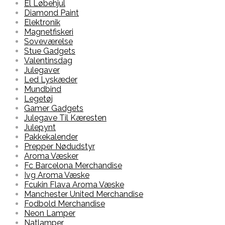
El Løbehjul
Diamond Paint
Elektronik
Magnetfiskeri
Soveværelse
Stue Gadgets
Valentinsdag
Julegaver
Led Lyskæder
Mundbind
Legetøj
Gamer Gadgets
Julegave Til Kæresten
Julepynt
Pakkekalender
Prepper Nødudstyr
Aroma Væsker
Fc Barcelona Merchandise
Ivg Aroma Væske
Fcukin Flava Aroma Væske
Manchester United Merchandise
Fodbold Merchandise
Neon Lamper
Natlamper