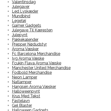
Valentinsdag
Julegaver
Led Lyskæder
Mundbind
Legetøj
Gamer Gadgets
Julegave Til Kæresten
Julepynt
Pakkekalender
Prepper Nødudstyr
Aroma Væsker
Fc Barcelona Merchandise
Ivg Aroma Væske
Fcukin Flava Aroma Væske
Manchester United Merchandise
Fodbold Merchandise
Neon Lamper
Natlamper
Hangsen Aroma Væsker
Halloweenpynt
Krus Med Tekst
Fastelavn
Gel Blaster
Halloween Gadgets