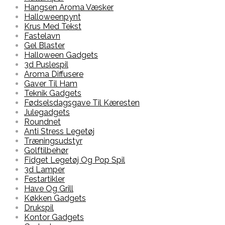
Hangsen Aroma Væsker
Halloweenpynt
Krus Med Tekst
Fastelavn
Gel Blaster
Halloween Gadgets
3d Puslespil
Aroma Diffusere
Gaver Til Ham
Teknik Gadgets
Fødselsdagsgave Til Kæresten
Julegadgets
Roundnet
Anti Stress Legetøj
Træningsudstyr
Golftilbehør
Fidget Legetøj Og Pop Spil
3d Lamper
Festartikler
Have Og Grill
Køkken Gadgets
Drukspil
Kontor Gadgets