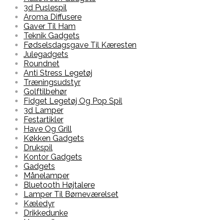
3d Puslespil
Aroma Diffusere
Gaver Til Ham
Teknik Gadgets
Fødselsdagsgave Til Kæresten
Julegadgets
Roundnet
Anti Stress Legetøj
Træningsudstyr
Golftilbehør
Fidget Legetøj Og Pop Spil
3d Lamper
Festartikler
Have Og Grill
Køkken Gadgets
Drukspil
Kontor Gadgets
Gadgets
Månelamper
Bluetooth Højtalere
Lamper Til Børneværelset
Kæledyr
Drikkedunke