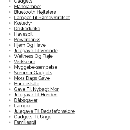
Gadgets
Månelamper
Bluetooth Højtalere
Lamper Til Børneværelset
Kæledyr
Drikkedunke
Havespil
Powerbanks
Hjem Og Have
Julegave Til Veninde
Wellness Og Pleje
Vækkeure
Myggebekæmpelse
Sommer Gadgets
Mors Dags Gave
Hundeskåle
Gave Til Nybagt Mor
Julegave Til Hunden
Dåbsgaver
Lamper
Julegave Til Bedsteforældre
Gadgets Til Unge
Familiespil