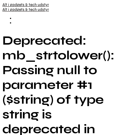
Alt i gadgets & tech udstyr
Alt i gadgets & tech udstyr
Deprecated:
mb_strtolower():
Passing null to
parameter #1
($string) of type
string is
deprecated in