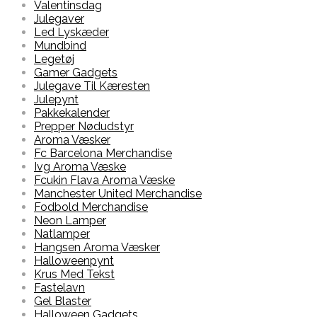
Valentinsdag
Julegaver
Led Lyskæder
Mundbind
Legetøj
Gamer Gadgets
Julegave Til Kæresten
Julepynt
Pakkekalender
Prepper Nødudstyr
Aroma Væsker
Fc Barcelona Merchandise
Ivg Aroma Væske
Fcukin Flava Aroma Væske
Manchester United Merchandise
Fodbold Merchandise
Neon Lamper
Natlamper
Hangsen Aroma Væsker
Halloweenpynt
Krus Med Tekst
Fastelavn
Gel Blaster
Halloween Gadgets