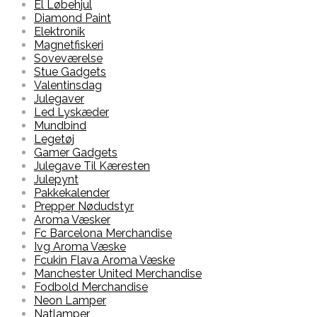
El Løbehjul
Diamond Paint
Elektronik
Magnetfiskeri
Soveværelse
Stue Gadgets
Valentinsdag
Julegaver
Led Lyskæder
Mundbind
Legetøj
Gamer Gadgets
Julegave Til Kæresten
Julepynt
Pakkekalender
Prepper Nødudstyr
Aroma Væsker
Fc Barcelona Merchandise
Ivg Aroma Væske
Fcukin Flava Aroma Væske
Manchester United Merchandise
Fodbold Merchandise
Neon Lamper
Natlamper