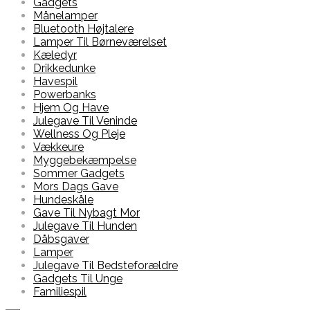
Gadgets
Månelamper
Bluetooth Højtalere
Lamper Til Børneværelset
Kæledyr
Drikkedunke
Havespil
Powerbanks
Hjem Og Have
Julegave Til Veninde
Wellness Og Pleje
Vækkeure
Myggebekæmpelse
Sommer Gadgets
Mors Dags Gave
Hundeskåle
Gave Til Nybagt Mor
Julegave Til Hunden
Dåbsgaver
Lamper
Julegave Til Bedsteforældre
Gadgets Til Unge
Familiespil