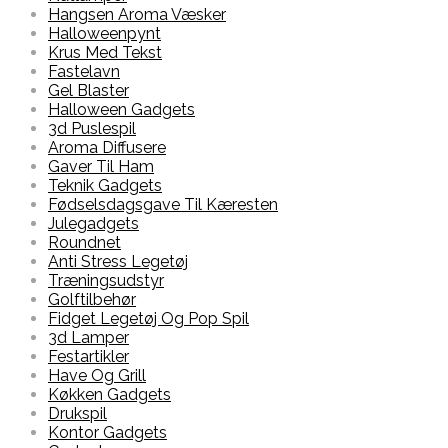
Hangsen Aroma Væsker
Halloweenpynt
Krus Med Tekst
Fastelavn
Gel Blaster
Halloween Gadgets
3d Puslespil
Aroma Diffusere
Gaver Til Ham
Teknik Gadgets
Fødselsdagsgave Til Kæresten
Julegadgets
Roundnet
Anti Stress Legetøj
Træningsudstyr
Golftilbehør
Fidget Legetøj Og Pop Spil
3d Lamper
Festartikler
Have Og Grill
Køkken Gadgets
Drukspil
Kontor Gadgets