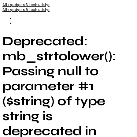
Alt i gadgets & tech udstyr
Alt i gadgets & tech udstyr
Deprecated:
mb_strtolower():
Passing null to
parameter #1
($string) of type
string is
deprecated in