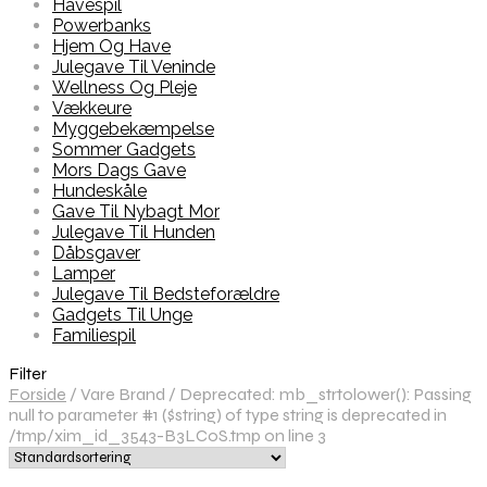
Havespil
Powerbanks
Hjem Og Have
Julegave Til Veninde
Wellness Og Pleje
Vækkeure
Myggebekæmpelse
Sommer Gadgets
Mors Dags Gave
Hundeskåle
Gave Til Nybagt Mor
Julegave Til Hunden
Dåbsgaver
Lamper
Julegave Til Bedsteforældre
Gadgets Til Unge
Familiespil
Filter
Forside
/
Vare Brand
/
Deprecated: mb_strtolower(): Passing
null to parameter #1 ($string) of type string is deprecated in
/tmp/xim_id_3543-B3LCoS.tmp on line 3