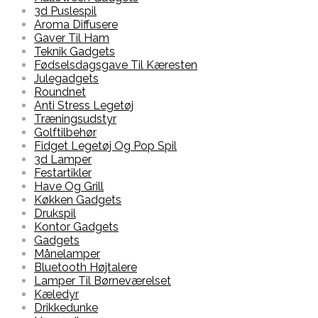
3d Puslespil
Aroma Diffusere
Gaver Til Ham
Teknik Gadgets
Fødselsdagsgave Til Kæresten
Julegadgets
Roundnet
Anti Stress Legetøj
Træningsudstyr
Golftilbehør
Fidget Legetøj Og Pop Spil
3d Lamper
Festartikler
Have Og Grill
Køkken Gadgets
Drukspil
Kontor Gadgets
Gadgets
Månelamper
Bluetooth Højtalere
Lamper Til Børneværelset
Kæledyr
Drikkedunke