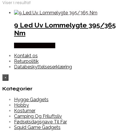
Viser 1 resultat
9 Led Uv Lommelygte 395/365
Nm
Købes hos Alabazar
Kontakt os
Returpolitik
Databeskyttelseserklæring
×
Kategorier
Hygge Gadgets
Hobby
Kostumer
Camping Og Friluftsliv
Fødselsdagsgave Til Far
Squid Game Gadgets