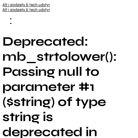
Alt i gadgets & tech udstyr
Alt i gadgets & tech udstyr
Deprecated:
mb_strtolower():
Passing null to
parameter #1
($string) of type
string is
deprecated in