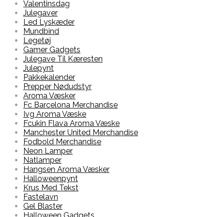
Valentinsdag
Julegaver
Led Lyskæder
Mundbind
Legetøj
Gamer Gadgets
Julegave Til Kæresten
Julepynt
Pakkekalender
Prepper Nødudstyr
Aroma Væsker
Fc Barcelona Merchandise
Ivg Aroma Væske
Fcukin Flava Aroma Væske
Manchester United Merchandise
Fodbold Merchandise
Neon Lamper
Natlamper
Hangsen Aroma Væsker
Halloweenpynt
Krus Med Tekst
Fastelavn
Gel Blaster
Halloween Gadgets