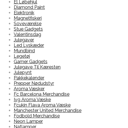
El Løbehjul
Diamond Paint
Elektronik
Magnetfiskeri
Soveværelse
Stue Gadgets
Valentinsdag
Julegaver
Led Lyskæder
Mundbind
Legetøj
Gamer Gadgets
Julegave Til Kæresten
Julepynt
Pakkekalender
Prepper Nødudstyr
Aroma Væsker
Fc Barcelona Merchandise
Ivg Aroma Væske
Fcukin Flava Aroma Væske
Manchester United Merchandise
Fodbold Merchandise
Neon Lamper
Natlamper