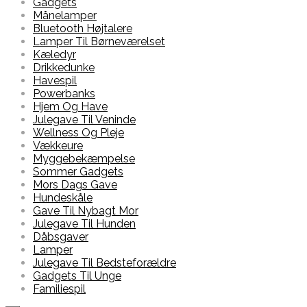
Gadgets
Månelamper
Bluetooth Højtalere
Lamper Til Børneværelset
Kæledyr
Drikkedunke
Havespil
Powerbanks
Hjem Og Have
Julegave Til Veninde
Wellness Og Pleje
Vækkeure
Myggebekæmpelse
Sommer Gadgets
Mors Dags Gave
Hundeskåle
Gave Til Nybagt Mor
Julegave Til Hunden
Dåbsgaver
Lamper
Julegave Til Bedsteforældre
Gadgets Til Unge
Familiespil