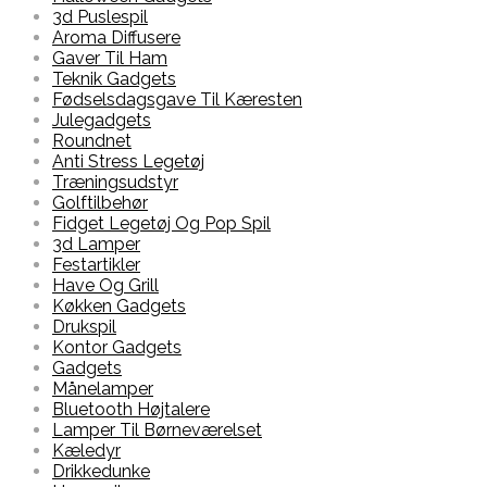
3d Puslespil
Aroma Diffusere
Gaver Til Ham
Teknik Gadgets
Fødselsdagsgave Til Kæresten
Julegadgets
Roundnet
Anti Stress Legetøj
Træningsudstyr
Golftilbehør
Fidget Legetøj Og Pop Spil
3d Lamper
Festartikler
Have Og Grill
Køkken Gadgets
Drukspil
Kontor Gadgets
Gadgets
Månelamper
Bluetooth Højtalere
Lamper Til Børneværelset
Kæledyr
Drikkedunke