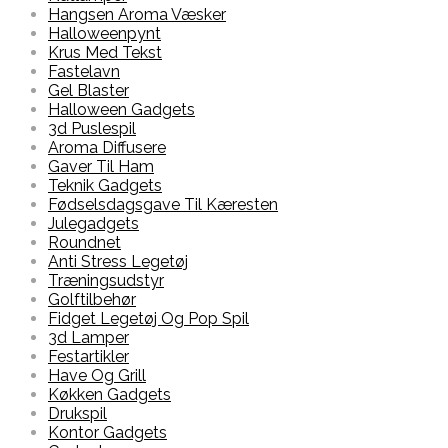
Hangsen Aroma Væsker
Halloweenpynt
Krus Med Tekst
Fastelavn
Gel Blaster
Halloween Gadgets
3d Puslespil
Aroma Diffusere
Gaver Til Ham
Teknik Gadgets
Fødselsdagsgave Til Kæresten
Julegadgets
Roundnet
Anti Stress Legetøj
Træningsudstyr
Golftilbehør
Fidget Legetøj Og Pop Spil
3d Lamper
Festartikler
Have Og Grill
Køkken Gadgets
Drukspil
Kontor Gadgets