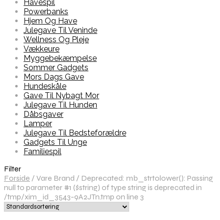
Havespil
Powerbanks
Hjem Og Have
Julegave Til Veninde
Wellness Og Pleje
Vækkeure
Myggebekæmpelse
Sommer Gadgets
Mors Dags Gave
Hundeskåle
Gave Til Nybagt Mor
Julegave Til Hunden
Dåbsgaver
Lamper
Julegave Til Bedsteforældre
Gadgets Til Unge
Familiespil
Filter
Forside
/
Vare Brand
/
Deprecated: mb_strtolower(): Passing
null to parameter #1 ($string) of type string is deprecated in
/tmp/xim_id_3543-9A2JTn.tmp on line 3