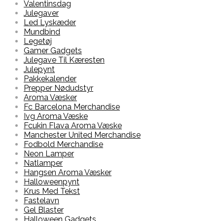
Valentinsdag
Julegaver
Led Lyskæder
Mundbind
Legetøj
Gamer Gadgets
Julegave Til Kæresten
Julepynt
Pakkekalender
Prepper Nødudstyr
Aroma Væsker
Fc Barcelona Merchandise
Ivg Aroma Væske
Fcukin Flava Aroma Væske
Manchester United Merchandise
Fodbold Merchandise
Neon Lamper
Natlamper
Hangsen Aroma Væsker
Halloweenpynt
Krus Med Tekst
Fastelavn
Gel Blaster
Halloween Gadgets