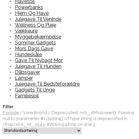
Havespil
Powerbanks
Hjem Og Have
Julegave Til Veninde
Wellness Og Pleje
Vækkeure
Myggebekæmpelse
Sommer Gadgets
Mors Dags Gave
Hundeskåle
Gave Til Nybagt Mor
Julegave Til Hunden
Dåbsgaver
Lamper
Julegave Til Bedsteforældre
Gadgets Til Unge
Familiespil
Filter
Forside
/
Vare Brand
/
Deprecated: mb_strtolower(): Passing
null to parameter #1 ($string) of type string is deprecated in
/tmp/xim_id_3543-8WAm5q.tmp on line 3