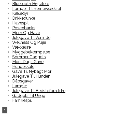
Bluetooth Højtalere
Lamper Til Børneværelset
Kæledyr
Drikkedunke
Havespil
Powerbanks
Hjem Og Have
Julegave Til Veninde
Wellness Og Pleje
Vækkeure
Myggebekæmpelse
Sommer Gadgets
Mors Dags Gave
Hundeskåle
Gave Til Nybagt Mor
Julegave Til Hunden
Dåbsgaver
Lamper
Julegave Til Bedsteforældre
Gadgets Til Unge
Familiespil
×