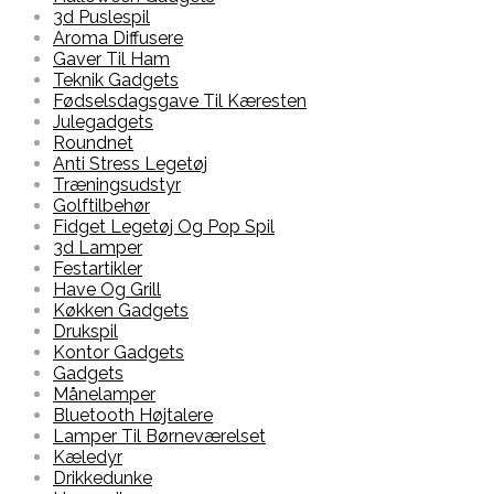
3d Puslespil
Aroma Diffusere
Gaver Til Ham
Teknik Gadgets
Fødselsdagsgave Til Kæresten
Julegadgets
Roundnet
Anti Stress Legetøj
Træningsudstyr
Golftilbehør
Fidget Legetøj Og Pop Spil
3d Lamper
Festartikler
Have Og Grill
Køkken Gadgets
Drukspil
Kontor Gadgets
Gadgets
Månelamper
Bluetooth Højtalere
Lamper Til Børneværelset
Kæledyr
Drikkedunke