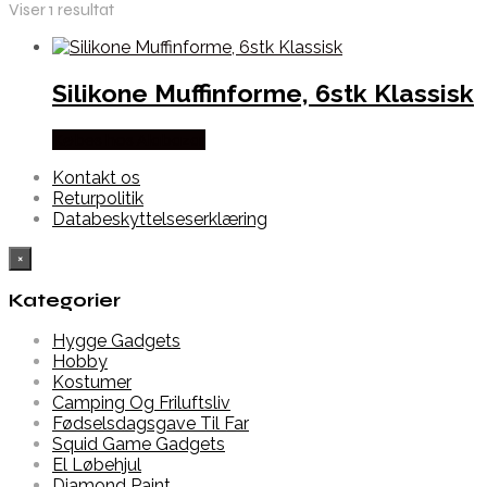
Viser 1 resultat
Silikone Muffinforme, 6stk Klassisk
Købes hos Alabazar
Kontakt os
Returpolitik
Databeskyttelseserklæring
×
Kategorier
Hygge Gadgets
Hobby
Kostumer
Camping Og Friluftsliv
Fødselsdagsgave Til Far
Squid Game Gadgets
El Løbehjul
Diamond Paint