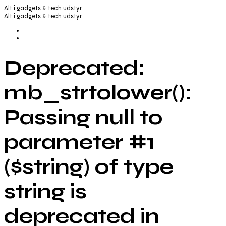
Alt i gadgets & tech udstyr
Alt i gadgets & tech udstyr
Deprecated:
mb_strtolower():
Passing null to
parameter #1
($string) of type
string is
deprecated in