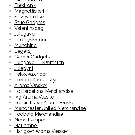
Elektronik
Magnetfiskeri
Soveværelse
Stue Gadgets
Valentinsdag
Julegaver
Led Lyskæder
Mundbind
Legetøj
Gamer Gadgets
Julegave Til Kæresten
Julepynt
Pakkekalender
Prepper Nødudstyr
Aroma Væsker
Fc Barcelona Merchandise
Ivg Aroma Væske
Fcukin Flava Aroma Væske
Manchester United Merchandise
Fodbold Merchandise
Neon Lamper
Natlamper
Hangsen Aroma Væsker