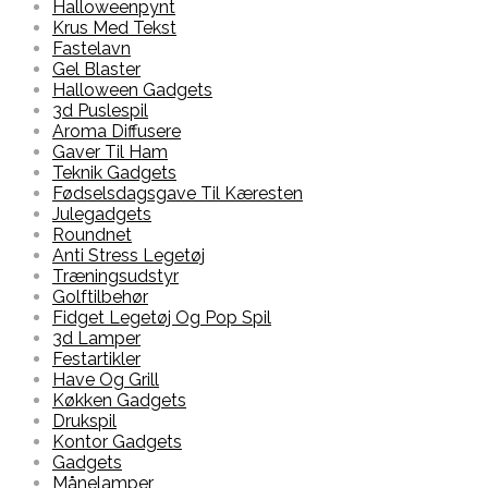
Halloweenpynt
Krus Med Tekst
Fastelavn
Gel Blaster
Halloween Gadgets
3d Puslespil
Aroma Diffusere
Gaver Til Ham
Teknik Gadgets
Fødselsdagsgave Til Kæresten
Julegadgets
Roundnet
Anti Stress Legetøj
Træningsudstyr
Golftilbehør
Fidget Legetøj Og Pop Spil
3d Lamper
Festartikler
Have Og Grill
Køkken Gadgets
Drukspil
Kontor Gadgets
Gadgets
Månelamper