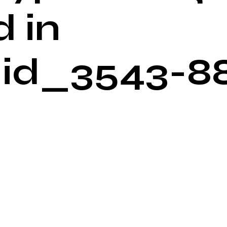
 in
id_3543-8