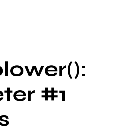
lower():
ter #1
s