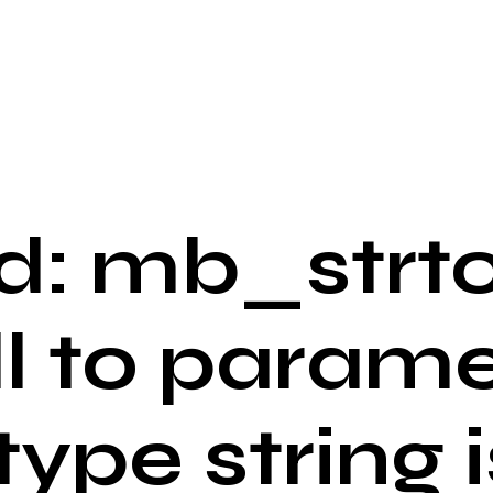
: mb_strto
ll to parame
 type string i