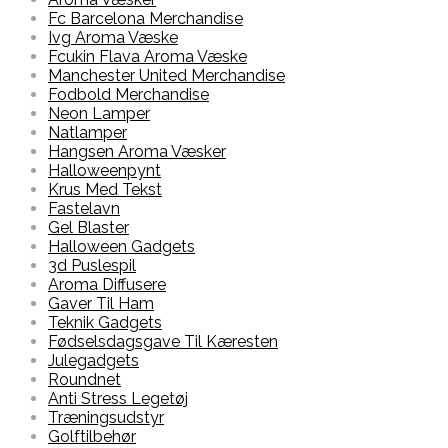
Fc Barcelona Merchandise
Ivg Aroma Væske
Fcukin Flava Aroma Væske
Manchester United Merchandise
Fodbold Merchandise
Neon Lamper
Natlamper
Hangsen Aroma Væsker
Halloweenpynt
Krus Med Tekst
Fastelavn
Gel Blaster
Halloween Gadgets
3d Puslespil
Aroma Diffusere
Gaver Til Ham
Teknik Gadgets
Fødselsdagsgave Til Kæresten
Julegadgets
Roundnet
Anti Stress Legetøj
Træningsudstyr
Golftilbehør