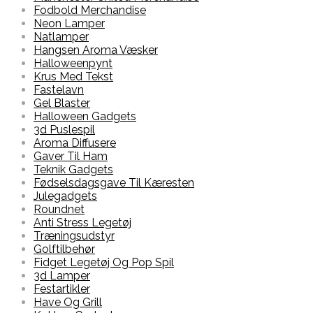
Fodbold Merchandise
Neon Lamper
Natlamper
Hangsen Aroma Væsker
Halloweenpynt
Krus Med Tekst
Fastelavn
Gel Blaster
Halloween Gadgets
3d Puslespil
Aroma Diffusere
Gaver Til Ham
Teknik Gadgets
Fødselsdagsgave Til Kæresten
Julegadgets
Roundnet
Anti Stress Legetøj
Træningsudstyr
Golftilbehør
Fidget Legetøj Og Pop Spil
3d Lamper
Festartikler
Have Og Grill