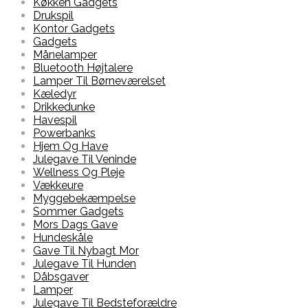
Køkken Gadgets
Drukspil
Kontor Gadgets
Gadgets
Månelamper
Bluetooth Højtalere
Lamper Til Børneværelset
Kæledyr
Drikkedunke
Havespil
Powerbanks
Hjem Og Have
Julegave Til Veninde
Wellness Og Pleje
Vækkeure
Myggebekæmpelse
Sommer Gadgets
Mors Dags Gave
Hundeskåle
Gave Til Nybagt Mor
Julegave Til Hunden
Dåbsgaver
Lamper
Julegave Til Bedsteforældre