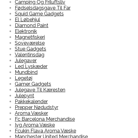
Camping Og Friluftsliv
Fødselsdagsgave Til Far
Squid Game Gadgets
El Løbehjul
Diamond Paint
Elektronik
Magnetfiskeri
Soveværelse
Stue Gadgets
Valentinsdag
Julegaver
Led Lyskæder
Mundbind
Legetøj
Gamer Gadgets
Julegave Til Kæresten
Julepynt
Pakkekalender
Prepper Nødudstyr
Aroma Væsker
Fc Barcelona Merchandise
Ivg Aroma Væske
Fcukin Flava Aroma Væske
Manchester United Merchandise