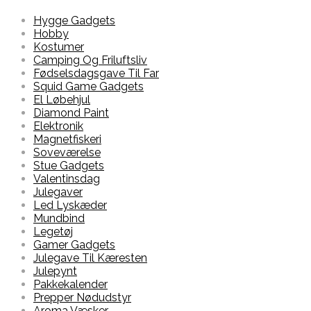
Hygge Gadgets
Hobby
Kostumer
Camping Og Friluftsliv
Fødselsdagsgave Til Far
Squid Game Gadgets
El Løbehjul
Diamond Paint
Elektronik
Magnetfiskeri
Soveværelse
Stue Gadgets
Valentinsdag
Julegaver
Led Lyskæder
Mundbind
Legetøj
Gamer Gadgets
Julegave Til Kæresten
Julepynt
Pakkekalender
Prepper Nødudstyr
Aroma Væsker