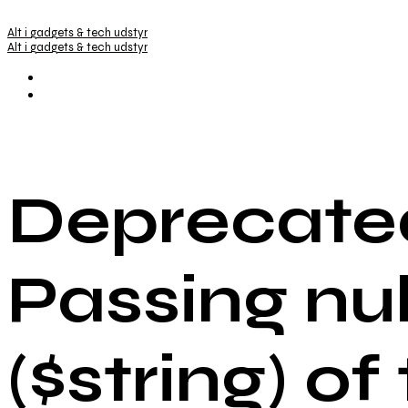
Alt i gadgets & tech udstyr
Alt i gadgets & tech udstyr
Deprecated
Passing nu
($string) of