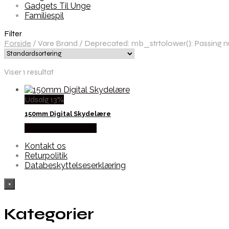
Gadgets Til Unge
Familiespil
Filter
Forside
/
Vare Brand
/
Deprecated: mb_strtolower(): Passing nul
Viser 1 resultat
Udsalg 13%
150mm Digital Skydelære
Købes hos Alabazar
Kontakt os
Returpolitik
Databeskyttelseserklæring
×
Kategorier