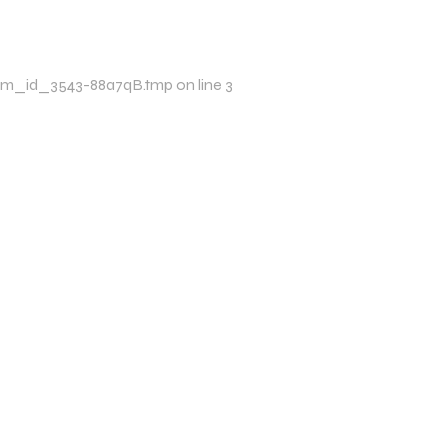
p/xim_id_3543-88a7qB.tmp on line 3