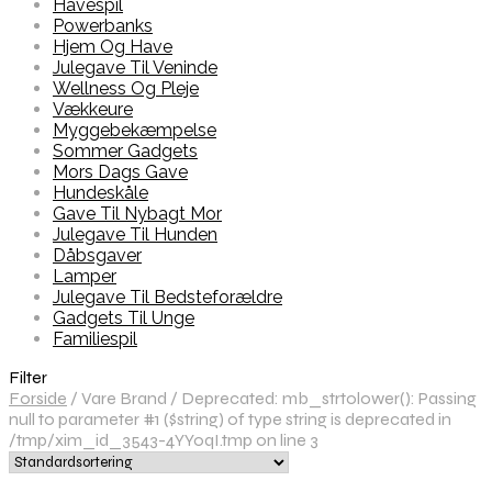
Havespil
Powerbanks
Hjem Og Have
Julegave Til Veninde
Wellness Og Pleje
Vækkeure
Myggebekæmpelse
Sommer Gadgets
Mors Dags Gave
Hundeskåle
Gave Til Nybagt Mor
Julegave Til Hunden
Dåbsgaver
Lamper
Julegave Til Bedsteforældre
Gadgets Til Unge
Familiespil
Filter
Forside
/
Vare Brand
/
Deprecated: mb_strtolower(): Passing
null to parameter #1 ($string) of type string is deprecated in
/tmp/xim_id_3543-4YYoqI.tmp on line 3