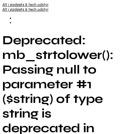
Alt i gadgets & tech udstyr
Alt i gadgets & tech udstyr
Deprecated:
mb_strtolower():
Passing null to
parameter #1
($string) of type
string is
deprecated in