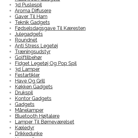
3d Puslespil
Aroma Diffusere
Gaver Til Ham
Teknik Gadgets
Fødselsdagsgave Til Kæresten
Julegadgets
Roundnet
Anti Stress Legetøj
Træningsudstyr
Golftilbehør
Fidget Legetøj Og Pop Spil
3d Lamper
Festartikler
Have Og Grill
Køkken Gadgets
Drukspil
Kontor Gadgets
Gadgets
Månelamper
Bluetooth Højtalere
Lamper Til Børneværelset
Kæledyr
Drikkedunke