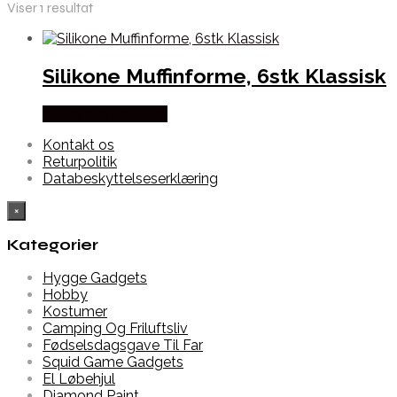
Viser 1 resultat
Silikone Muffinforme, 6stk Klassisk
Købes hos Alabazar
Kontakt os
Returpolitik
Databeskyttelseserklæring
×
Kategorier
Hygge Gadgets
Hobby
Kostumer
Camping Og Friluftsliv
Fødselsdagsgave Til Far
Squid Game Gadgets
El Løbehjul
Diamond Paint