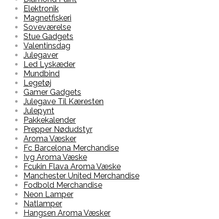
Elektronik
Magnetfiskeri
Soveværelse
Stue Gadgets
Valentinsdag
Julegaver
Led Lyskæder
Mundbind
Legetøj
Gamer Gadgets
Julegave Til Kæresten
Julepynt
Pakkekalender
Prepper Nødudstyr
Aroma Væsker
Fc Barcelona Merchandise
Ivg Aroma Væske
Fcukin Flava Aroma Væske
Manchester United Merchandise
Fodbold Merchandise
Neon Lamper
Natlamper
Hangsen Aroma Væsker