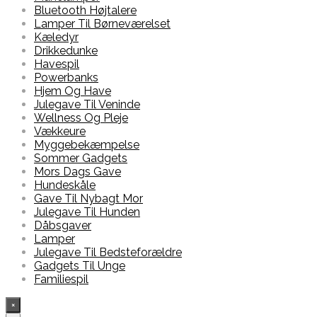
Bluetooth Højtalere
Lamper Til Børneværelset
Kæledyr
Drikkedunke
Havespil
Powerbanks
Hjem Og Have
Julegave Til Veninde
Wellness Og Pleje
Vækkeure
Myggebekæmpelse
Sommer Gadgets
Mors Dags Gave
Hundeskåle
Gave Til Nybagt Mor
Julegave Til Hunden
Dåbsgaver
Lamper
Julegave Til Bedsteforældre
Gadgets Til Unge
Familiespil
×