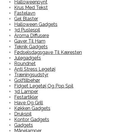
Halloweenpynt
Krus Med Tekst
Fastelavn
Gel Blaster
Halloween Gadgets
3d Puslespil
Aroma Diffusere
Gaver Til Ham
Teknik Gadgets
Fødselsdagsgave Til Kæresten
Julegadgets
Roundnet
Anti Stress Legetøj
Træningsudstyr
Golftilbehør
Fidget Legetøj Og Pop Spil
3d Lamper
Festartikler
Have Og Grill
Køkken Gadgets
Drukspil
Kontor Gadgets
Gadgets
Månelamper