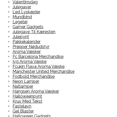
Valentinsdag
Julegaver
Led Lyskæder
Mundbind
Legetøj
Gamer Gadgets
Julegave Til Kæresten
Julepynt
Pakkekalender
Prepper Nødudstyr
Aroma Væsker
Fc Barcelona Merchandise
Ivg Aroma Væske
Fcukin Flava Aroma Væske
Manchester United Merchandise
Fodbold Merchandise
Neon Lamper
Natlamper
Hangsen Aroma Væsker
Halloweenpynt
Krus Med Tekst
Fastelavn
Gel Blaster
Halloween Gadgets