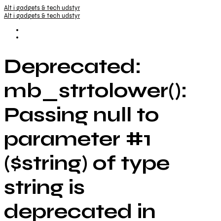
Alt i gadgets & tech udstyr
Alt i gadgets & tech udstyr
Deprecated:
mb_strtolower():
Passing null to
parameter #1
($string) of type
string is
deprecated in