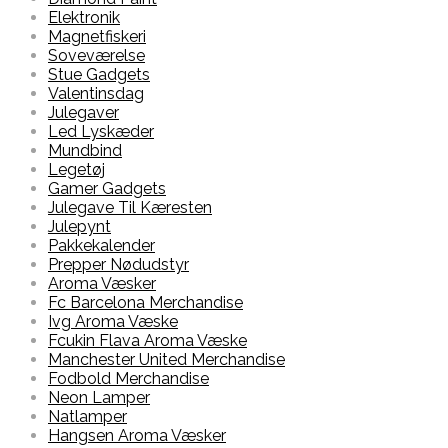
Elektronik
Magnetfiskeri
Soveværelse
Stue Gadgets
Valentinsdag
Julegaver
Led Lyskæder
Mundbind
Legetøj
Gamer Gadgets
Julegave Til Kæresten
Julepynt
Pakkekalender
Prepper Nødudstyr
Aroma Væsker
Fc Barcelona Merchandise
Ivg Aroma Væske
Fcukin Flava Aroma Væske
Manchester United Merchandise
Fodbold Merchandise
Neon Lamper
Natlamper
Hangsen Aroma Væsker