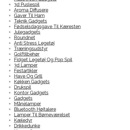
3d Puslespil
Aroma Diffusere
Gaver Til Ham
Teknik Gadgets
Fødselsdagsgave Til Kæresten
Julegadgets
Roundnet
Anti Stress Legetøj
Træningsudstyr
Golftilbehør
Fidget Legetøj Og Pop Spil
3d Lamper
Festartikler
Have Og Grill
Køkken Gadgets
Drukspil
Kontor Gadgets
Gadgets
Månelamper
Bluetooth Højtalere
Lamper Til Børneværelset
Kæledyr
Drikkedunke