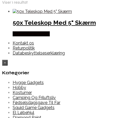
Viser 1 resultat
50x Teleskop Med 5" Skærm
Købes hos Alabazar
Kontakt os
Returpolitik
Databeskyttelseserklæring
×
Kategorier
Hygge Gadgets
Hobby
Kostumer
Camping Og Friluftsliv
Fødselsdagsgave Til Far
Squid Game Gadgets
El Løbehjul
Diamond Paint