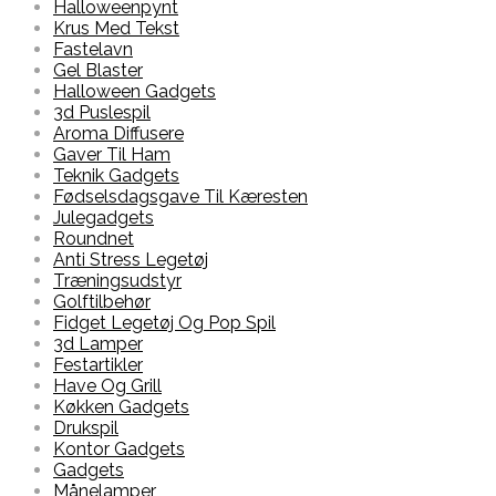
Halloweenpynt
Krus Med Tekst
Fastelavn
Gel Blaster
Halloween Gadgets
3d Puslespil
Aroma Diffusere
Gaver Til Ham
Teknik Gadgets
Fødselsdagsgave Til Kæresten
Julegadgets
Roundnet
Anti Stress Legetøj
Træningsudstyr
Golftilbehør
Fidget Legetøj Og Pop Spil
3d Lamper
Festartikler
Have Og Grill
Køkken Gadgets
Drukspil
Kontor Gadgets
Gadgets
Månelamper