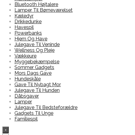
Bluetooth Højtalere
Lamper Til Børneværelset
Kæledyr
Drikkedunke
Havespil
Powerbanks
Hjem Og Have
Julegave Til Veninde
Wellness Og Pleje
Vækkeure
Myggebekæmpelse
Sommer Gadgets
Mors Dags Gave
Hundeskåle
Gave Til Nybagt Mor
Julegave Til Hunden
Dåbsgaver
Lamper
Julegave Til Bedsteforældre
Gadgets Til Unge
Familiespil
×