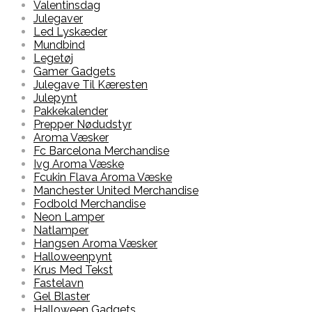
Valentinsdag
Julegaver
Led Lyskæder
Mundbind
Legetøj
Gamer Gadgets
Julegave Til Kæresten
Julepynt
Pakkekalender
Prepper Nødudstyr
Aroma Væsker
Fc Barcelona Merchandise
Ivg Aroma Væske
Fcukin Flava Aroma Væske
Manchester United Merchandise
Fodbold Merchandise
Neon Lamper
Natlamper
Hangsen Aroma Væsker
Halloweenpynt
Krus Med Tekst
Fastelavn
Gel Blaster
Halloween Gadgets