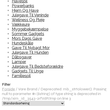
Havespil
Powerbanks
Hjem Og Have
Julegave Til Veninde
Wellness Og Pleje
Vækkeure
Myggebekæmpelse
Sommer Gadgets
Mors Dags Gave
Hundeskåle
Gave Til Nybagt Mor
Julegave Til Hunden
Dåbsgaver
Lamper
Julegave Til Bedsteforældre
Gadgets Til Unge
Familiespil
Filter
Forside
/
Vare Brand
/
Deprecated: mb_strtolower(): Passing
null to parameter #1 ($string) of type string is deprecated in
/tmp/xim_id_3543-2rfVdR.tmp on line 3