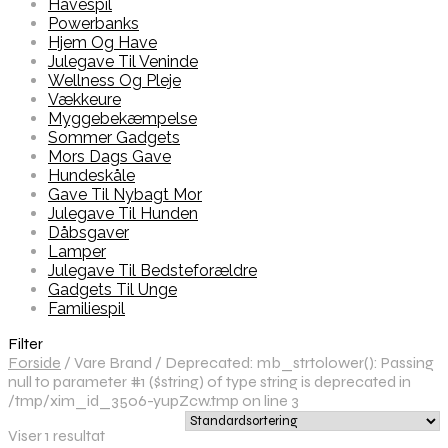
Havespil
Powerbanks
Hjem Og Have
Julegave Til Veninde
Wellness Og Pleje
Vækkeure
Myggebekæmpelse
Sommer Gadgets
Mors Dags Gave
Hundeskåle
Gave Til Nybagt Mor
Julegave Til Hunden
Dåbsgaver
Lamper
Julegave Til Bedsteforældre
Gadgets Til Unge
Familiespil
Filter
Forside
/
Vare Brand
/
Deprecated: mb_strtolower(): Passing
null to parameter #1 ($string) of type string is deprecated in
/tmp/xim_id_3506-yupZcw.tmp on line 3
Viser 1 resultat