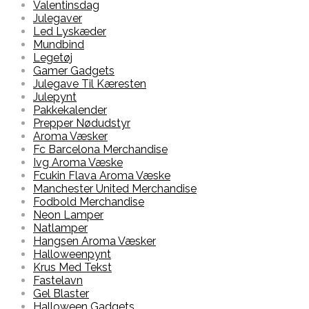
Valentinsdag
Julegaver
Led Lyskæder
Mundbind
Legetøj
Gamer Gadgets
Julegave Til Kæresten
Julepynt
Pakkekalender
Prepper Nødudstyr
Aroma Væsker
Fc Barcelona Merchandise
Ivg Aroma Væske
Fcukin Flava Aroma Væske
Manchester United Merchandise
Fodbold Merchandise
Neon Lamper
Natlamper
Hangsen Aroma Væsker
Halloweenpynt
Krus Med Tekst
Fastelavn
Gel Blaster
Halloween Gadgets