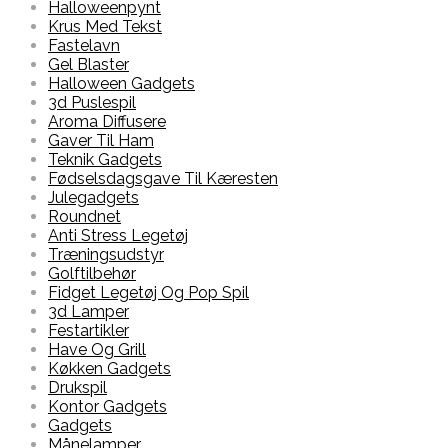
Halloweenpynt
Krus Med Tekst
Fastelavn
Gel Blaster
Halloween Gadgets
3d Puslespil
Aroma Diffusere
Gaver Til Ham
Teknik Gadgets
Fødselsdagsgave Til Kæresten
Julegadgets
Roundnet
Anti Stress Legetøj
Træningsudstyr
Golftilbehør
Fidget Legetøj Og Pop Spil
3d Lamper
Festartikler
Have Og Grill
Køkken Gadgets
Drukspil
Kontor Gadgets
Gadgets
Månelamper