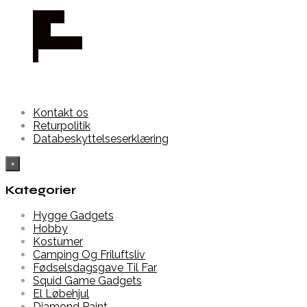
Købes
hos
Dalgaard-
it
Kontakt os
Returpolitik
Databeskyttelseserklæring
×
Kategorier
Hygge Gadgets
Hobby
Kostumer
Camping Og Friluftsliv
Fødselsdagsgave Til Far
Squid Game Gadgets
El Løbehjul
Diamond Paint