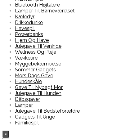
Bluetooth Højtalere
Lamper Til Børneværelset
Kæledyr
Drikkedunke
Havespil
Powerbanks
Hjem Og Have
Julegave Til Veninde
Wellness Og Pleje
Vækkeure
Myggebekæmpelse
Sommer Gadgets
Mors Dags Gave
Hundeskåle
Gave Til Nybagt Mor
Julegave Til Hunden
Dåbsgaver
Lamper
Julegave Til Bedsteforældre
Gadgets Til Unge
Familiespil
×