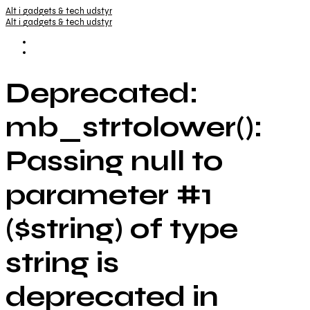
Alt i gadgets & tech udstyr
Alt i gadgets & tech udstyr
Deprecated:
mb_strtolower():
Passing null to
parameter #1
($string) of type
string is
deprecated in