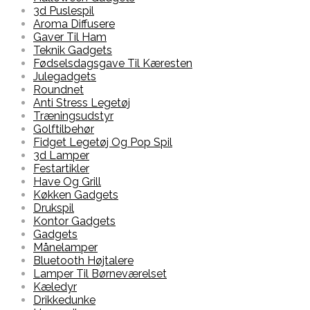
3d Puslespil
Aroma Diffusere
Gaver Til Ham
Teknik Gadgets
Fødselsdagsgave Til Kæresten
Julegadgets
Roundnet
Anti Stress Legetøj
Træningsudstyr
Golftilbehør
Fidget Legetøj Og Pop Spil
3d Lamper
Festartikler
Have Og Grill
Køkken Gadgets
Drukspil
Kontor Gadgets
Gadgets
Månelamper
Bluetooth Højtalere
Lamper Til Børneværelset
Kæledyr
Drikkedunke