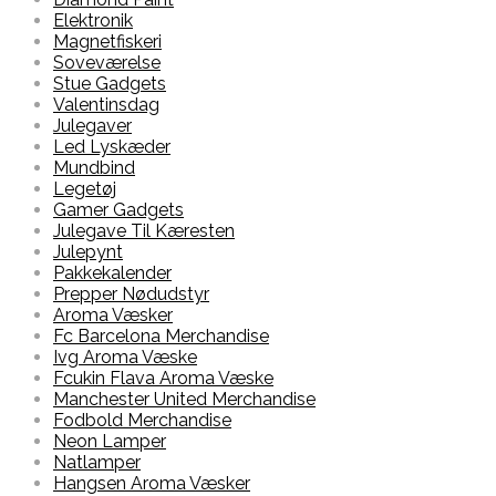
Elektronik
Magnetfiskeri
Soveværelse
Stue Gadgets
Valentinsdag
Julegaver
Led Lyskæder
Mundbind
Legetøj
Gamer Gadgets
Julegave Til Kæresten
Julepynt
Pakkekalender
Prepper Nødudstyr
Aroma Væsker
Fc Barcelona Merchandise
Ivg Aroma Væske
Fcukin Flava Aroma Væske
Manchester United Merchandise
Fodbold Merchandise
Neon Lamper
Natlamper
Hangsen Aroma Væsker