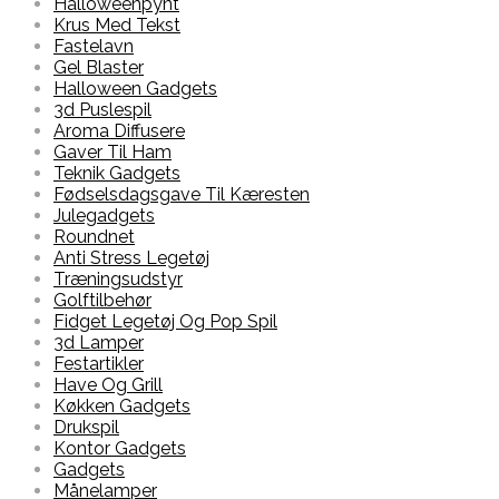
Halloweenpynt
Krus Med Tekst
Fastelavn
Gel Blaster
Halloween Gadgets
3d Puslespil
Aroma Diffusere
Gaver Til Ham
Teknik Gadgets
Fødselsdagsgave Til Kæresten
Julegadgets
Roundnet
Anti Stress Legetøj
Træningsudstyr
Golftilbehør
Fidget Legetøj Og Pop Spil
3d Lamper
Festartikler
Have Og Grill
Køkken Gadgets
Drukspil
Kontor Gadgets
Gadgets
Månelamper