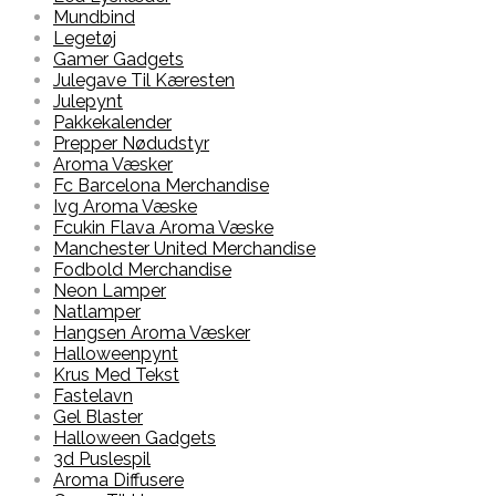
Mundbind
Legetøj
Gamer Gadgets
Julegave Til Kæresten
Julepynt
Pakkekalender
Prepper Nødudstyr
Aroma Væsker
Fc Barcelona Merchandise
Ivg Aroma Væske
Fcukin Flava Aroma Væske
Manchester United Merchandise
Fodbold Merchandise
Neon Lamper
Natlamper
Hangsen Aroma Væsker
Halloweenpynt
Krus Med Tekst
Fastelavn
Gel Blaster
Halloween Gadgets
3d Puslespil
Aroma Diffusere