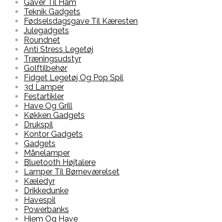
Gaver Til Ham
Teknik Gadgets
Fødselsdagsgave Til Kæresten
Julegadgets
Roundnet
Anti Stress Legetøj
Træningsudstyr
Golftilbehør
Fidget Legetøj Og Pop Spil
3d Lamper
Festartikler
Have Og Grill
Køkken Gadgets
Drukspil
Kontor Gadgets
Gadgets
Månelamper
Bluetooth Højtalere
Lamper Til Børneværelset
Kæledyr
Drikkedunke
Havespil
Powerbanks
Hjem Og Have