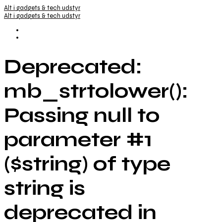
Alt i gadgets & tech udstyr
Alt i gadgets & tech udstyr
Deprecated:
mb_strtolower():
Passing null to
parameter #1
($string) of type
string is
deprecated in