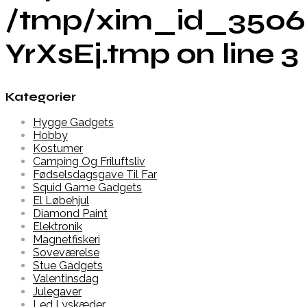
/tmp/xim_id_3506
YrXsEj.tmp on line 3
Kategorier
Hygge Gadgets
Hobby
Kostumer
Camping Og Friluftsliv
Fødselsdagsgave Til Far
Squid Game Gadgets
El Løbehjul
Diamond Paint
Elektronik
Magnetfiskeri
Soveværelse
Stue Gadgets
Valentinsdag
Julegaver
Led Lyskæder