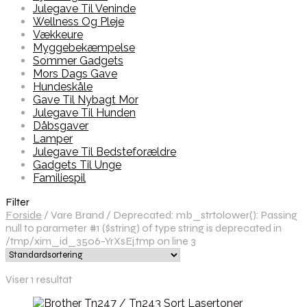
Julegave Til Veninde
Wellness Og Pleje
Vækkeure
Myggebekæmpelse
Sommer Gadgets
Mors Dags Gave
Hundeskåle
Gave Til Nybagt Mor
Julegave Til Hunden
Dåbsgaver
Lamper
Julegave Til Bedsteforældre
Gadgets Til Unge
Familiespil
Filter
Forside
/
Vare Brand
/
Deprecated: mb_strtolower(): Passing
null to parameter #1 ($string) of type string is deprecated in
/tmp/xim_id_3506-YrXsEj.tmp on line 3
Viser 1 resultat