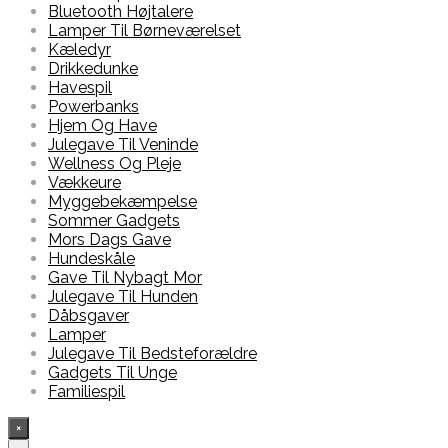
Bluetooth Højtalere
Lamper Til Børneværelset
Kæledyr
Drikkedunke
Havespil
Powerbanks
Hjem Og Have
Julegave Til Veninde
Wellness Og Pleje
Vækkeure
Myggebekæmpelse
Sommer Gadgets
Mors Dags Gave
Hundeskåle
Gave Til Nybagt Mor
Julegave Til Hunden
Dåbsgaver
Lamper
Julegave Til Bedsteforældre
Gadgets Til Unge
Familiespil
×