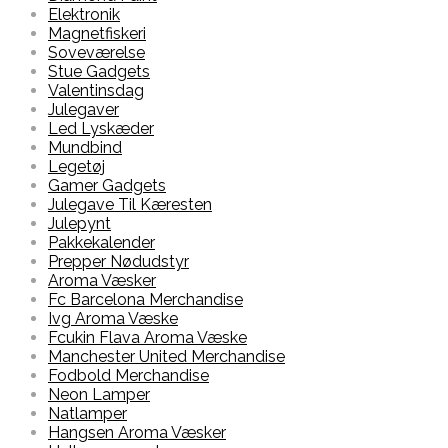
Elektronik
Magnetfiskeri
Soveværelse
Stue Gadgets
Valentinsdag
Julegaver
Led Lyskæder
Mundbind
Legetøj
Gamer Gadgets
Julegave Til Kæresten
Julepynt
Pakkekalender
Prepper Nødudstyr
Aroma Væsker
Fc Barcelona Merchandise
Ivg Aroma Væske
Fcukin Flava Aroma Væske
Manchester United Merchandise
Fodbold Merchandise
Neon Lamper
Natlamper
Hangsen Aroma Væsker