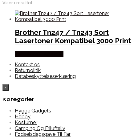
Viser 1 resultat
Brother Tn247 / Tn243 Sort
Lasertoner Kompatibel 3000 Print
Købes hos Dalgaard-it
Kontakt os
Returpolitik
Databeskyttelseserklæring
×
Kategorier
Hygge Gadgets
Hobby
Kostumer
Camping Og Friluftsliv
Fødselsdagsgave Til Far