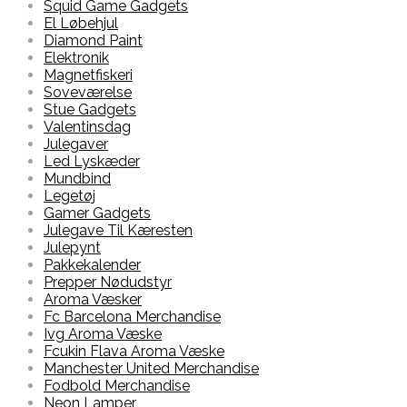
Squid Game Gadgets
El Løbehjul
Diamond Paint
Elektronik
Magnetfiskeri
Soveværelse
Stue Gadgets
Valentinsdag
Julegaver
Led Lyskæder
Mundbind
Legetøj
Gamer Gadgets
Julegave Til Kæresten
Julepynt
Pakkekalender
Prepper Nødudstyr
Aroma Væsker
Fc Barcelona Merchandise
Ivg Aroma Væske
Fcukin Flava Aroma Væske
Manchester United Merchandise
Fodbold Merchandise
Neon Lamper