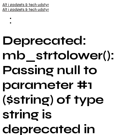
Alt i gadgets & tech udstyr
Alt i gadgets & tech udstyr
Deprecated:
mb_strtolower():
Passing null to
parameter #1
($string) of type
string is
deprecated in