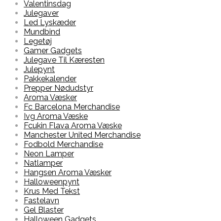
Valentinsdag
Julegaver
Led Lyskæder
Mundbind
Legetøj
Gamer Gadgets
Julegave Til Kæresten
Julepynt
Pakkekalender
Prepper Nødudstyr
Aroma Væsker
Fc Barcelona Merchandise
Ivg Aroma Væske
Fcukin Flava Aroma Væske
Manchester United Merchandise
Fodbold Merchandise
Neon Lamper
Natlamper
Hangsen Aroma Væsker
Halloweenpynt
Krus Med Tekst
Fastelavn
Gel Blaster
Halloween Gadgets