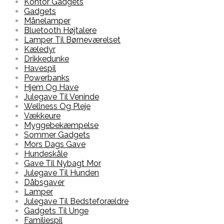
Kontor Gadgets
Gadgets
Månelamper
Bluetooth Højtalere
Lamper Til Børneværelset
Kæledyr
Drikkedunke
Havespil
Powerbanks
Hjem Og Have
Julegave Til Veninde
Wellness Og Pleje
Vækkeure
Myggebekæmpelse
Sommer Gadgets
Mors Dags Gave
Hundeskåle
Gave Til Nybagt Mor
Julegave Til Hunden
Dåbsgaver
Lamper
Julegave Til Bedsteforældre
Gadgets Til Unge
Familiespil