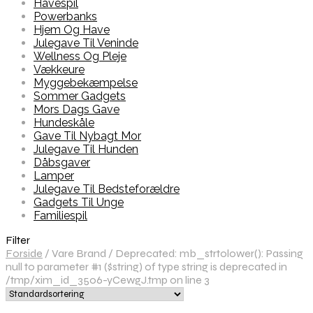
Havespil
Powerbanks
Hjem Og Have
Julegave Til Veninde
Wellness Og Pleje
Vækkeure
Myggebekæmpelse
Sommer Gadgets
Mors Dags Gave
Hundeskåle
Gave Til Nybagt Mor
Julegave Til Hunden
Dåbsgaver
Lamper
Julegave Til Bedsteforældre
Gadgets Til Unge
Familiespil
Filter
Forside
/
Vare Brand
/
Deprecated: mb_strtolower(): Passing
null to parameter #1 ($string) of type string is deprecated in
/tmp/xim_id_3506-yCewgJ.tmp on line 3