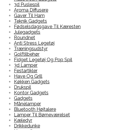
3d Puslespil
Aroma Diffusere
Gaver Til Ham
Teknik Gadgets
Fødselsdagsgave Til Kæresten
Julegadgets
Roundnet
Anti Stress Legetøj
Træningsudstyr
Golftilbehør
Fidget Legetøj Og Pop Spil
3d Lamper
Festartikler
Have Og Grill
Køkken Gadgets
Drukspil
Kontor Gadgets
Gadgets
Månelamper
Bluetooth Højtalere
Lamper Til Børneværelset
Kæledyr
Drikkedunke