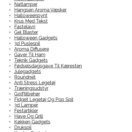
Natlamper
Hangsen Aroma Væsker
Halloweenpynt
Krus Med Tekst
Fastelavn
Gel Blaster
Halloween Gadgets
3d Puslespil
Aroma Diffusere
Gaver Til Ham
Teknik Gadgets
Fødselsdagsgave Til Kæresten
Julegadgets
Roundnet
Anti Stress Legetøj
Træningsudstyr
Golftilbehør
Fidget Legetøj Og Pop Spil
3d Lamper
Festartikler
Have Og Grill
Køkken Gadgets
Drukspil