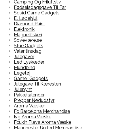
Camping Og Friluftsliv
Fødselsdagsgave Til Far
Squid Game Gadgets
El Løbehjul
Diamond Paint
Elektronik
Magnetfiskeri
Soveværelse
Stue Gadgets
Valentinsdag
Julegaver
Led Lyskæder
Mundbind
Legetøj
Gamer Gadgets
Julegave Til Kæresten
Julepynt
Pakkekalender
Prepper Nødudstyr
Aroma Væsker
Fc Barcelona Merchandise
Ivg Aroma Væske
Fcukin Flava Aroma Væske
Manchester United Merchandise