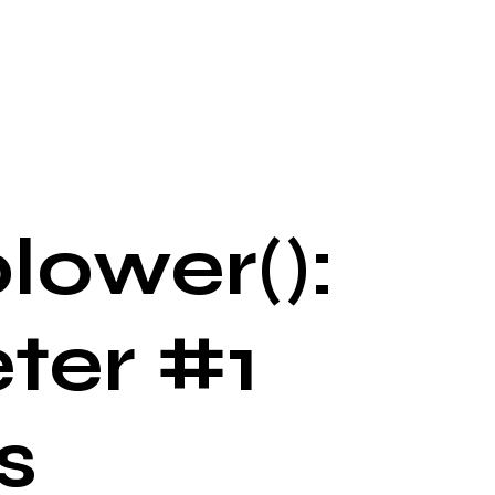
lower():
ter #1
s