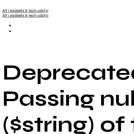
Alt i gadgets & tech udstyr
Alt i gadgets & tech udstyr
Deprecated
Passing nu
($string) of