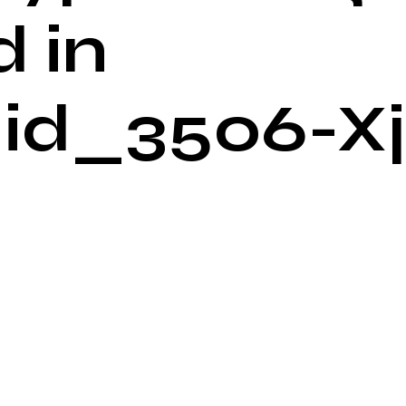
 in
id_3506-Xj