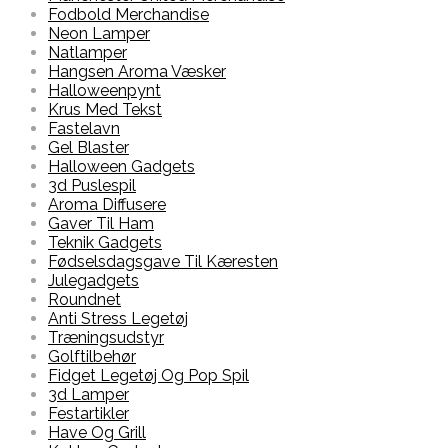
Fodbold Merchandise
Neon Lamper
Natlamper
Hangsen Aroma Væsker
Halloweenpynt
Krus Med Tekst
Fastelavn
Gel Blaster
Halloween Gadgets
3d Puslespil
Aroma Diffusere
Gaver Til Ham
Teknik Gadgets
Fødselsdagsgave Til Kæresten
Julegadgets
Roundnet
Anti Stress Legetøj
Træningsudstyr
Golftilbehør
Fidget Legetøj Og Pop Spil
3d Lamper
Festartikler
Have Og Grill