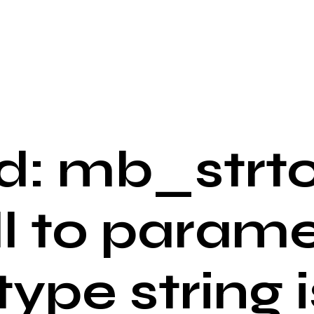
: mb_strto
ll to parame
 type string i