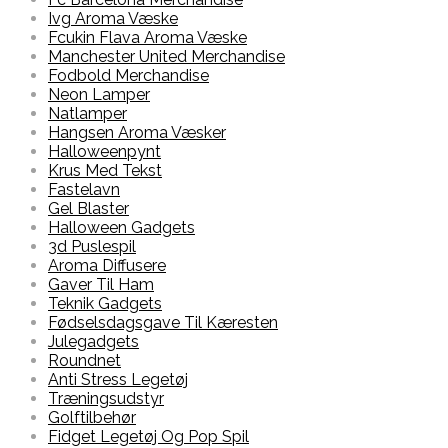
Ivg Aroma Væske
Fcukin Flava Aroma Væske
Manchester United Merchandise
Fodbold Merchandise
Neon Lamper
Natlamper
Hangsen Aroma Væsker
Halloweenpynt
Krus Med Tekst
Fastelavn
Gel Blaster
Halloween Gadgets
3d Puslespil
Aroma Diffusere
Gaver Til Ham
Teknik Gadgets
Fødselsdagsgave Til Kæresten
Julegadgets
Roundnet
Anti Stress Legetøj
Træningsudstyr
Golftilbehør
Fidget Legetøj Og Pop Spil