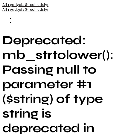
Alt i gadgets & tech udstyr
Alt i gadgets & tech udstyr
Deprecated:
mb_strtolower():
Passing null to
parameter #1
($string) of type
string is
deprecated in