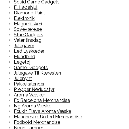
Squid Game Gadgets
El Løbehjul
Diamond Paint
Elektronik
Magnetfiskeri
Soveværelse
Stue Gadgets
Valentinsdag
Julegaver
Led Lyskæder
Mundbind
Legetøj
Gamer Gadgets
Julegave Til Kæresten
Julepynt
Pakkekalender
Prepper Nødudstyr
Aroma Væsker
Fc Barcelona Merchandise
Ivg Aroma Væske
Fcukin Flava Aroma Væske
Manchester United Merchandise
Fodbold Merchandise
Neon Lamper