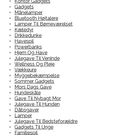
Kontor Gadgets
Gadgets
Månelamper
Bluetooth Højtalere
Lamper Til Børneværelset
Kæledyr
Drikkedunke
Havespil
Powerbanks
Hjem Og Have
Julegave Til Veninde
Wellness Og Pleje
Vækkeure
Myggebekæmpelse
Sommer Gadgets
Mors Dags Gave
Hundeskåle
Gave Til Nybagt Mor
Julegave Til Hunden
Dåbsgaver
Lamper
Julegave Til Bedsteforældre
Gadgets Til Unge
Familiespil