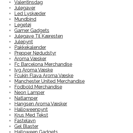
Valentinsdag
Julegaver
Led Lyskæder
Mundbind
Legetøj
Gamer Gadgets
Julegave Til Kæresten
Julepynt
Pakkekalender
Prepper Nødudstyr
Aroma Væsker
Fc Barcelona Merchandise
Ivg Aroma Væske
Fcukin Flava Aroma Væske
Manchester United Merchandise
Fodbold Merchandise
Neon Lamper
Natlamper
Hangsen Aroma Væsker
Halloweenpynt
Krus Med Tekst
Fastelavn
Gel Blaster
Halloween Gadgets