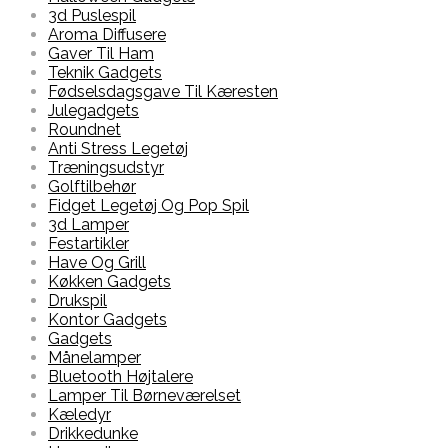
3d Puslespil
Aroma Diffusere
Gaver Til Ham
Teknik Gadgets
Fødselsdagsgave Til Kæresten
Julegadgets
Roundnet
Anti Stress Legetøj
Træningsudstyr
Golftilbehør
Fidget Legetøj Og Pop Spil
3d Lamper
Festartikler
Have Og Grill
Køkken Gadgets
Drukspil
Kontor Gadgets
Gadgets
Månelamper
Bluetooth Højtalere
Lamper Til Børneværelset
Kæledyr
Drikkedunke