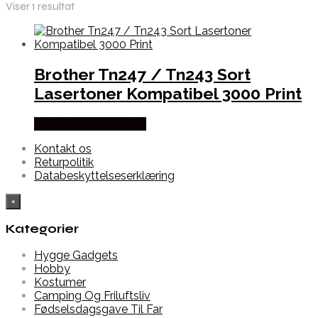
Viser 1 resultat
Brother Tn247 / Tn243 Sort
Lasertoner Kompatibel 3000 Print
Købes hos Dalgaard-it
Kontakt os
Returpolitik
Databeskyttelseserklæring
×
Kategorier
Hygge Gadgets
Hobby
Kostumer
Camping Og Friluftsliv
Fødselsdagsgave Til Far