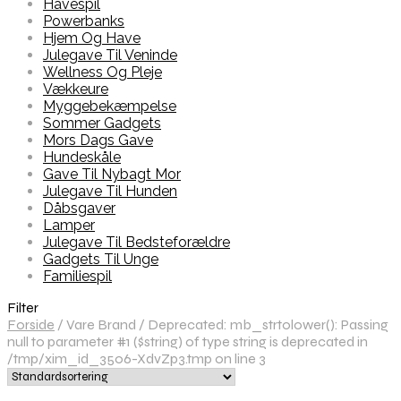
Havespil
Powerbanks
Hjem Og Have
Julegave Til Veninde
Wellness Og Pleje
Vækkeure
Myggebekæmpelse
Sommer Gadgets
Mors Dags Gave
Hundeskåle
Gave Til Nybagt Mor
Julegave Til Hunden
Dåbsgaver
Lamper
Julegave Til Bedsteforældre
Gadgets Til Unge
Familiespil
Filter
Forside
/
Vare Brand
/
Deprecated: mb_strtolower(): Passing
null to parameter #1 ($string) of type string is deprecated in
/tmp/xim_id_3506-XdvZp3.tmp on line 3