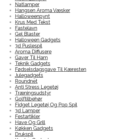
Natlamper
Hangsen Aroma Væsker
Halloweenpynt
Krus Med Tekst
Fastelavn
Gel Blaster
Halloween Gadgets
3d Puslespil
Aroma Diffusere
Gaver Til Ham
Teknik Gadgets
Fødselsdagsgave Til Kæresten
Julegadgets
Roundnet
Anti Stress Legetøj
Træningsudstyr
Golftilbehør
Fidget Legetøj Og Pop Spil
3d Lamper
Festartikler
Have Og Grill
Køkken Gadgets
Drukspil