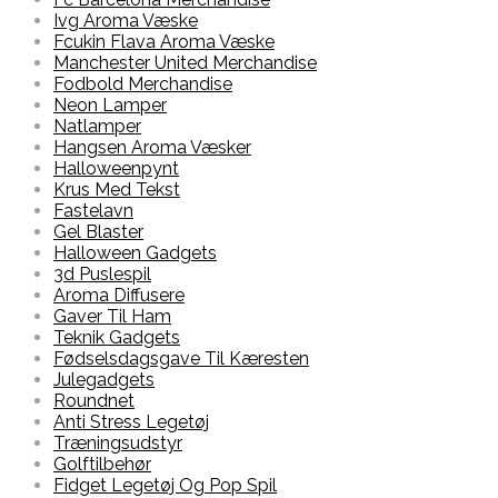
Ivg Aroma Væske
Fcukin Flava Aroma Væske
Manchester United Merchandise
Fodbold Merchandise
Neon Lamper
Natlamper
Hangsen Aroma Væsker
Halloweenpynt
Krus Med Tekst
Fastelavn
Gel Blaster
Halloween Gadgets
3d Puslespil
Aroma Diffusere
Gaver Til Ham
Teknik Gadgets
Fødselsdagsgave Til Kæresten
Julegadgets
Roundnet
Anti Stress Legetøj
Træningsudstyr
Golftilbehør
Fidget Legetøj Og Pop Spil