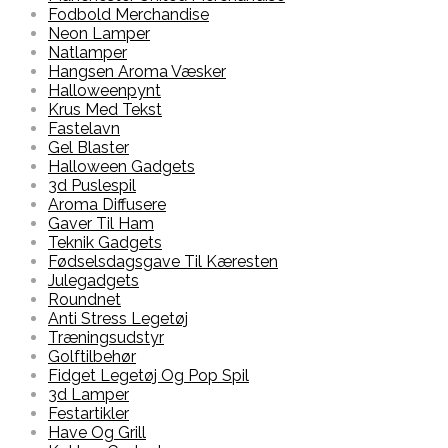
Fodbold Merchandise
Neon Lamper
Natlamper
Hangsen Aroma Væsker
Halloweenpynt
Krus Med Tekst
Fastelavn
Gel Blaster
Halloween Gadgets
3d Puslespil
Aroma Diffusere
Gaver Til Ham
Teknik Gadgets
Fødselsdagsgave Til Kæresten
Julegadgets
Roundnet
Anti Stress Legetøj
Træningsudstyr
Golftilbehør
Fidget Legetøj Og Pop Spil
3d Lamper
Festartikler
Have Og Grill