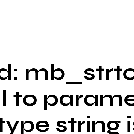
: mb_strto
ll to parame
 type string i