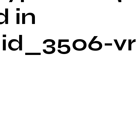
 in
id_3506-vr