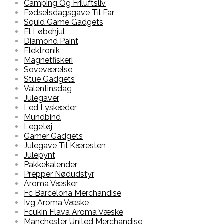
Camping Og Friluftsliv
Fødselsdagsgave Til Far
Squid Game Gadgets
El Løbehjul
Diamond Paint
Elektronik
Magnetfiskeri
Soveværelse
Stue Gadgets
Valentinsdag
Julegaver
Led Lyskæder
Mundbind
Legetøj
Gamer Gadgets
Julegave Til Kæresten
Julepynt
Pakkekalender
Prepper Nødudstyr
Aroma Væsker
Fc Barcelona Merchandise
Ivg Aroma Væske
Fcukin Flava Aroma Væske
Manchester United Merchandise