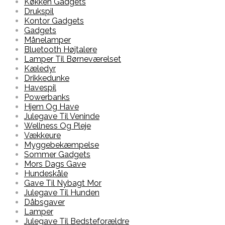
Køkken Gadgets
Drukspil
Kontor Gadgets
Gadgets
Månelamper
Bluetooth Højtalere
Lamper Til Børneværelset
Kæledyr
Drikkedunke
Havespil
Powerbanks
Hjem Og Have
Julegave Til Veninde
Wellness Og Pleje
Vækkeure
Myggebekæmpelse
Sommer Gadgets
Mors Dags Gave
Hundeskåle
Gave Til Nybagt Mor
Julegave Til Hunden
Dåbsgaver
Lamper
Julegave Til Bedsteforældre