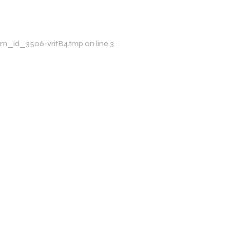
xim_id_3506-vritB4.tmp on line 3