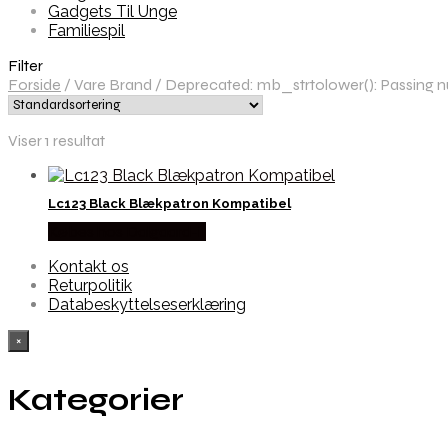
Gadgets Til Unge
Familiespil
Filter
Forside
/
Vare Brand
/
Deprecated: mb_strtolower(): Passing nul
Viser 1 resultat
Lc123 Black Blækpatron Kompatibel
Købes hos Dalgaard-it
Kontakt os
Returpolitik
Databeskyttelseserklæring
×
Kategorier