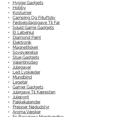
Hygge Gadgets
Hobby
Kostumer
Camping Og Friluftsliv
Fødselsdagsgave Til Far
Squid Game Gadgets
El Løbehjul
Diamond Paint
Elektronik
Magnetfiskeri
Soveværelse
Stue Gadgets
Valentinsdag
Julegaver
Led Lyskæder
Mundbind
Legetøj
Gamer Gadgets
Julegave Til Kæresten
Julepynt
Pakkekalender
Prepper Nødudstyr
Aroma Væsker
Fc Barcelona Merchandise