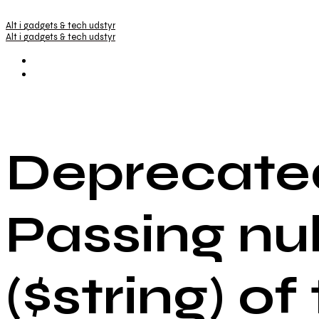
Alt i gadgets & tech udstyr
Alt i gadgets & tech udstyr
Deprecated
Passing nu
($string) of