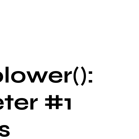
lower():
ter #1
s