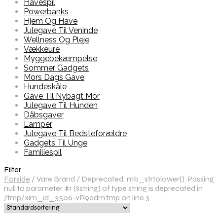
Havespil
Powerbanks
Hjem Og Have
Julegave Til Veninde
Wellness Og Pleje
Vækkeure
Myggebekæmpelse
Sommer Gadgets
Mors Dags Gave
Hundeskåle
Gave Til Nybagt Mor
Julegave Til Hunden
Dåbsgaver
Lamper
Julegave Til Bedsteforældre
Gadgets Til Unge
Familiespil
Filter
Forside
/
Vare Brand
/
Deprecated: mb_strtolower(): Passing
null to parameter #1 ($string) of type string is deprecated in
/tmp/xim_id_3506-vR9adm.tmp on line 3