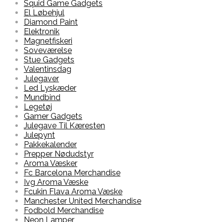
Squid Game Gadgets
El Løbehjul
Diamond Paint
Elektronik
Magnetfiskeri
Soveværelse
Stue Gadgets
Valentinsdag
Julegaver
Led Lyskæder
Mundbind
Legetøj
Gamer Gadgets
Julegave Til Kæresten
Julepynt
Pakkekalender
Prepper Nødudstyr
Aroma Væsker
Fc Barcelona Merchandise
Ivg Aroma Væske
Fcukin Flava Aroma Væske
Manchester United Merchandise
Fodbold Merchandise
Neon Lamper