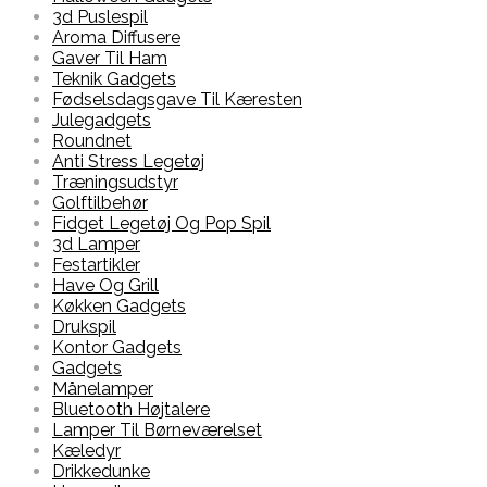
3d Puslespil
Aroma Diffusere
Gaver Til Ham
Teknik Gadgets
Fødselsdagsgave Til Kæresten
Julegadgets
Roundnet
Anti Stress Legetøj
Træningsudstyr
Golftilbehør
Fidget Legetøj Og Pop Spil
3d Lamper
Festartikler
Have Og Grill
Køkken Gadgets
Drukspil
Kontor Gadgets
Gadgets
Månelamper
Bluetooth Højtalere
Lamper Til Børneværelset
Kæledyr
Drikkedunke