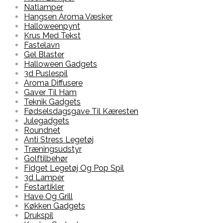
Natlamper
Hangsen Aroma Væsker
Halloweenpynt
Krus Med Tekst
Fastelavn
Gel Blaster
Halloween Gadgets
3d Puslespil
Aroma Diffusere
Gaver Til Ham
Teknik Gadgets
Fødselsdagsgave Til Kæresten
Julegadgets
Roundnet
Anti Stress Legetøj
Træningsudstyr
Golftilbehør
Fidget Legetøj Og Pop Spil
3d Lamper
Festartikler
Have Og Grill
Køkken Gadgets
Drukspil