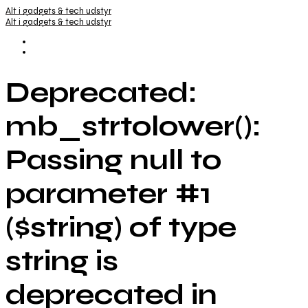
Alt i gadgets & tech udstyr
Alt i gadgets & tech udstyr
Deprecated:
mb_strtolower():
Passing null to
parameter #1
($string) of type
string is
deprecated in