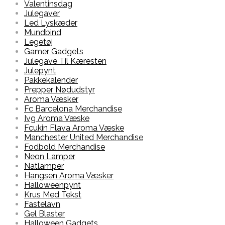
Valentinsdag
Julegaver
Led Lyskæder
Mundbind
Legetøj
Gamer Gadgets
Julegave Til Kæresten
Julepynt
Pakkekalender
Prepper Nødudstyr
Aroma Væsker
Fc Barcelona Merchandise
Ivg Aroma Væske
Fcukin Flava Aroma Væske
Manchester United Merchandise
Fodbold Merchandise
Neon Lamper
Natlamper
Hangsen Aroma Væsker
Halloweenpynt
Krus Med Tekst
Fastelavn
Gel Blaster
Halloween Gadgets