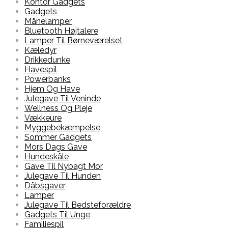
Kontor Gadgets
Gadgets
Månelamper
Bluetooth Højtalere
Lamper Til Børneværelset
Kæledyr
Drikkedunke
Havespil
Powerbanks
Hjem Og Have
Julegave Til Veninde
Wellness Og Pleje
Vækkeure
Myggebekæmpelse
Sommer Gadgets
Mors Dags Gave
Hundeskåle
Gave Til Nybagt Mor
Julegave Til Hunden
Dåbsgaver
Lamper
Julegave Til Bedsteforældre
Gadgets Til Unge
Familiespil