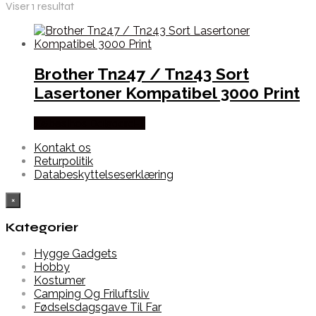
Viser 1 resultat
Brother Tn247 / Tn243 Sort
Lasertoner Kompatibel 3000 Print
Købes hos Dalgaard-it
Kontakt os
Returpolitik
Databeskyttelseserklæring
×
Kategorier
Hygge Gadgets
Hobby
Kostumer
Camping Og Friluftsliv
Fødselsdagsgave Til Far