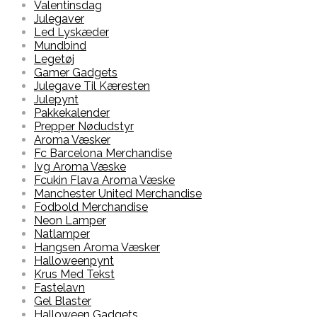
Valentinsdag
Julegaver
Led Lyskæder
Mundbind
Legetøj
Gamer Gadgets
Julegave Til Kæresten
Julepynt
Pakkekalender
Prepper Nødudstyr
Aroma Væsker
Fc Barcelona Merchandise
Ivg Aroma Væske
Fcukin Flava Aroma Væske
Manchester United Merchandise
Fodbold Merchandise
Neon Lamper
Natlamper
Hangsen Aroma Væsker
Halloweenpynt
Krus Med Tekst
Fastelavn
Gel Blaster
Halloween Gadgets