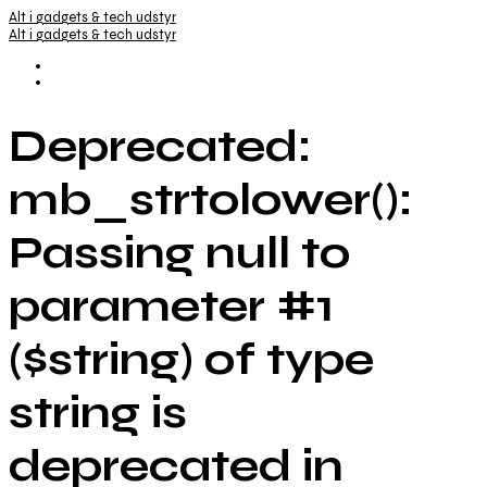
Alt i gadgets & tech udstyr
Alt i gadgets & tech udstyr
Deprecated:
mb_strtolower():
Passing null to
parameter #1
($string) of type
string is
deprecated in