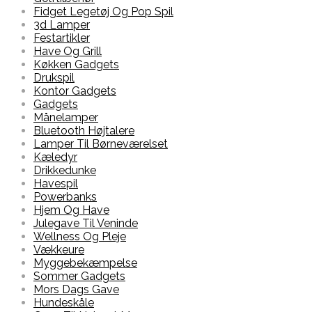
Fidget Legetøj Og Pop Spil
3d Lamper
Festartikler
Have Og Grill
Køkken Gadgets
Drukspil
Kontor Gadgets
Gadgets
Månelamper
Bluetooth Højtalere
Lamper Til Børneværelset
Kæledyr
Drikkedunke
Havespil
Powerbanks
Hjem Og Have
Julegave Til Veninde
Wellness Og Pleje
Vækkeure
Myggebekæmpelse
Sommer Gadgets
Mors Dags Gave
Hundeskåle