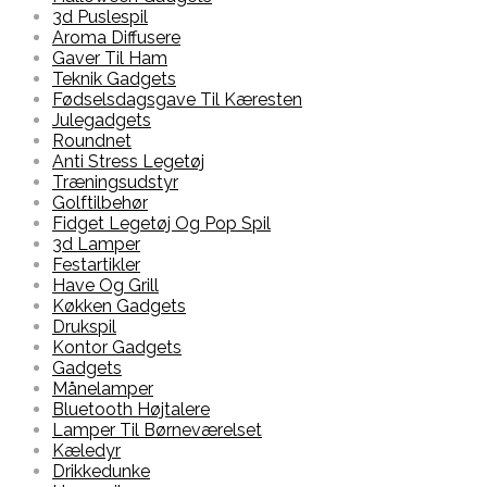
3d Puslespil
Aroma Diffusere
Gaver Til Ham
Teknik Gadgets
Fødselsdagsgave Til Kæresten
Julegadgets
Roundnet
Anti Stress Legetøj
Træningsudstyr
Golftilbehør
Fidget Legetøj Og Pop Spil
3d Lamper
Festartikler
Have Og Grill
Køkken Gadgets
Drukspil
Kontor Gadgets
Gadgets
Månelamper
Bluetooth Højtalere
Lamper Til Børneværelset
Kæledyr
Drikkedunke