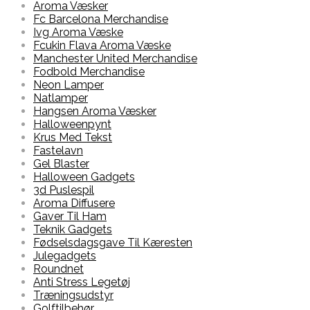
Aroma Væsker
Fc Barcelona Merchandise
Ivg Aroma Væske
Fcukin Flava Aroma Væske
Manchester United Merchandise
Fodbold Merchandise
Neon Lamper
Natlamper
Hangsen Aroma Væsker
Halloweenpynt
Krus Med Tekst
Fastelavn
Gel Blaster
Halloween Gadgets
3d Puslespil
Aroma Diffusere
Gaver Til Ham
Teknik Gadgets
Fødselsdagsgave Til Kæresten
Julegadgets
Roundnet
Anti Stress Legetøj
Træningsudstyr
Golftilbehør