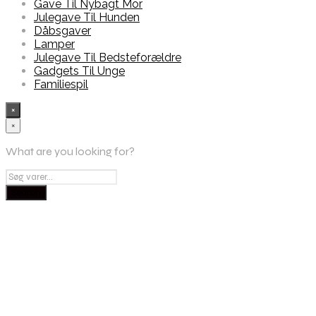
Gave Til Nybagt Mor
Julegave Til Hunden
Dåbsgaver
Lamper
Julegave Til Bedsteforældre
Gadgets Til Unge
Familiespil
×
×
What are you looking for?