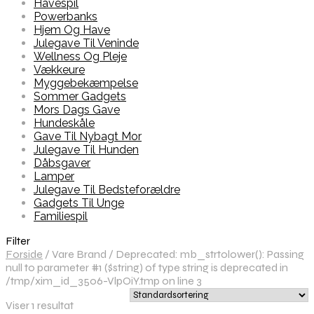
Havespil
Powerbanks
Hjem Og Have
Julegave Til Veninde
Wellness Og Pleje
Vækkeure
Myggebekæmpelse
Sommer Gadgets
Mors Dags Gave
Hundeskåle
Gave Til Nybagt Mor
Julegave Til Hunden
Dåbsgaver
Lamper
Julegave Til Bedsteforældre
Gadgets Til Unge
Familiespil
Filter
Forside
/
Vare Brand
/
Deprecated: mb_strtolower(): Passing
null to parameter #1 ($string) of type string is deprecated in
/tmp/xim_id_3506-VlpOiY.tmp on line 3
Viser 1 resultat