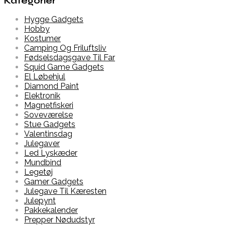
Kategorier
Hygge Gadgets
Hobby
Kostumer
Camping Og Friluftsliv
Fødselsdagsgave Til Far
Squid Game Gadgets
El Løbehjul
Diamond Paint
Elektronik
Magnetfiskeri
Soveværelse
Stue Gadgets
Valentinsdag
Julegaver
Led Lyskæder
Mundbind
Legetøj
Gamer Gadgets
Julegave Til Kæresten
Julepynt
Pakkekalender
Prepper Nødudstyr