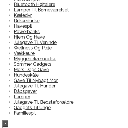
Bluetooth Højtalere
Lamper Til Børneværelset
Kæledyr
Drikkedunke
Havespil
Powerbanks
Hjem Og Have
Julegave Til Veninde
Wellness Og Pleje
Vækkeure
Myggebekæmpelse
Sommer Gadgets
Mors Dags Gave
Hundeskåle
Gave Til Nybagt Mor
Julegave Til Hunden
Dåbsgaver
Lamper
Julegave Til Bedsteforældre
Gadgets Til Unge
Familiespil
×