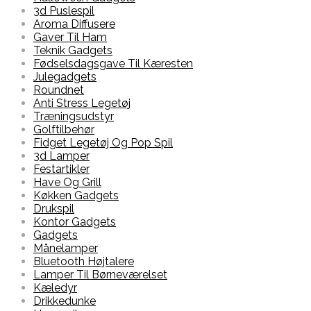
3d Puslespil
Aroma Diffusere
Gaver Til Ham
Teknik Gadgets
Fødselsdagsgave Til Kæresten
Julegadgets
Roundnet
Anti Stress Legetøj
Træningsudstyr
Golftilbehør
Fidget Legetøj Og Pop Spil
3d Lamper
Festartikler
Have Og Grill
Køkken Gadgets
Drukspil
Kontor Gadgets
Gadgets
Månelamper
Bluetooth Højtalere
Lamper Til Børneværelset
Kæledyr
Drikkedunke