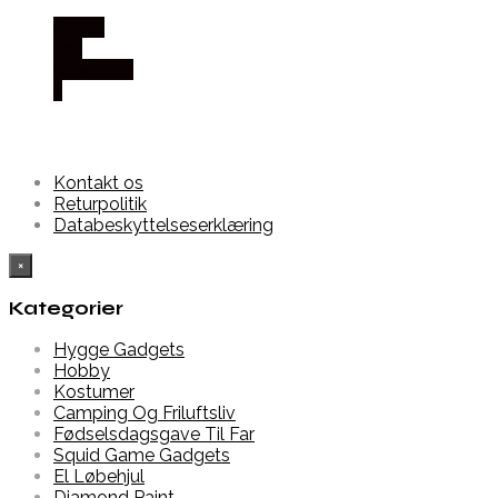
Købes
hos
Dalgaard-
it
Kontakt os
Returpolitik
Databeskyttelseserklæring
×
Kategorier
Hygge Gadgets
Hobby
Kostumer
Camping Og Friluftsliv
Fødselsdagsgave Til Far
Squid Game Gadgets
El Løbehjul
Diamond Paint