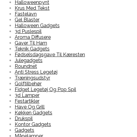
Halloweenpynt
Krus Med Tekst
Fastelavn
Gel Blaster
Halloween Gadgets
3d Puslespil
Aroma Diffusere
Gaver Til Ham
Teknik Gadgets
Fødselsdagsgave Til Kæresten
Julegadgets
Roundnet
Anti Stress Legetøj
Træningsudstyr
Golftilbehør
Fidget Legetøj Og Pop Spil
3d Lamper
Festartikler
Have Og Grill
Køkken Gadgets
Drukspil
Kontor Gadgets
Gadgets
Månelamper