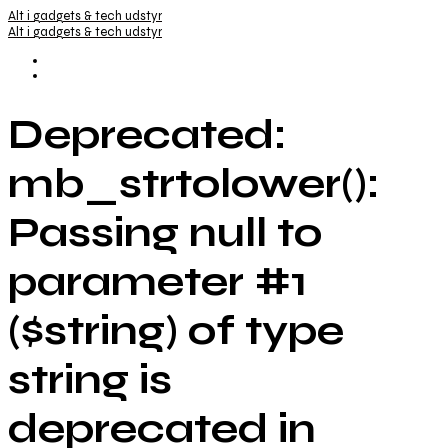
Alt i gadgets & tech udstyr
Alt i gadgets & tech udstyr
Deprecated:
mb_strtolower():
Passing null to
parameter #1
($string) of type
string is
deprecated in