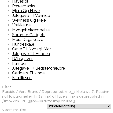
Havespil
Powerbanks
Hjem Og Have
Julegave Til Veninde
Wellness Og Pleje
Vækkeure
Myggebekæmpelse
Sommer Gadgets
Mors Dags Gave
Hundeskåle
Gave Til Nybagt Mor
Julegave Til Hunden
Dåbsgaver
Lamper
Julegave Til Bedsteforældre
Gadgets Til Unge
Familiespil
Filter
Forside
/
Vare Brand
/
Deprecated: mb_strtolower(): Passing
null to parameter #1 ($string) of type string is deprecated in
/tmp/xim_id_3506-uKdPzd.tmp on line 3
Viser 1 resultat