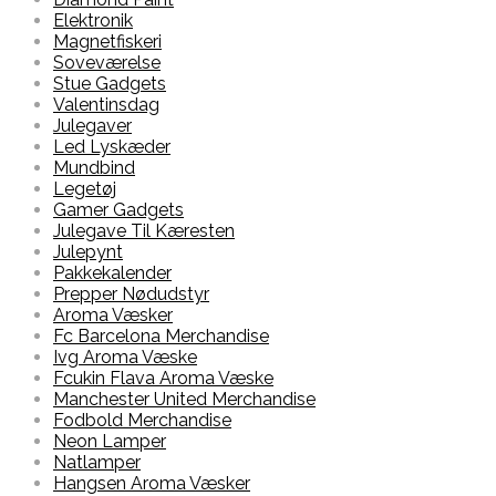
Elektronik
Magnetfiskeri
Soveværelse
Stue Gadgets
Valentinsdag
Julegaver
Led Lyskæder
Mundbind
Legetøj
Gamer Gadgets
Julegave Til Kæresten
Julepynt
Pakkekalender
Prepper Nødudstyr
Aroma Væsker
Fc Barcelona Merchandise
Ivg Aroma Væske
Fcukin Flava Aroma Væske
Manchester United Merchandise
Fodbold Merchandise
Neon Lamper
Natlamper
Hangsen Aroma Væsker