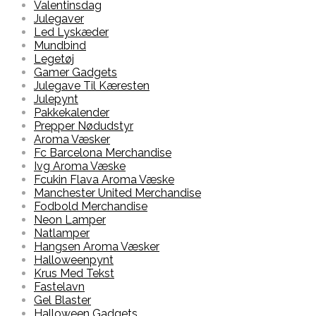
Valentinsdag
Julegaver
Led Lyskæder
Mundbind
Legetøj
Gamer Gadgets
Julegave Til Kæresten
Julepynt
Pakkekalender
Prepper Nødudstyr
Aroma Væsker
Fc Barcelona Merchandise
Ivg Aroma Væske
Fcukin Flava Aroma Væske
Manchester United Merchandise
Fodbold Merchandise
Neon Lamper
Natlamper
Hangsen Aroma Væsker
Halloweenpynt
Krus Med Tekst
Fastelavn
Gel Blaster
Halloween Gadgets