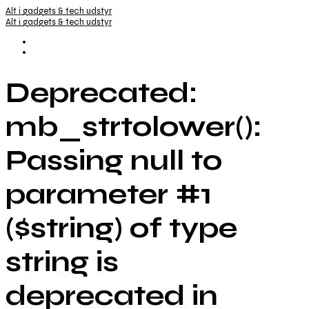
Alt i gadgets & tech udstyr
Alt i gadgets & tech udstyr
Deprecated:
mb_strtolower():
Passing null to
parameter #1
($string) of type
string is
deprecated in