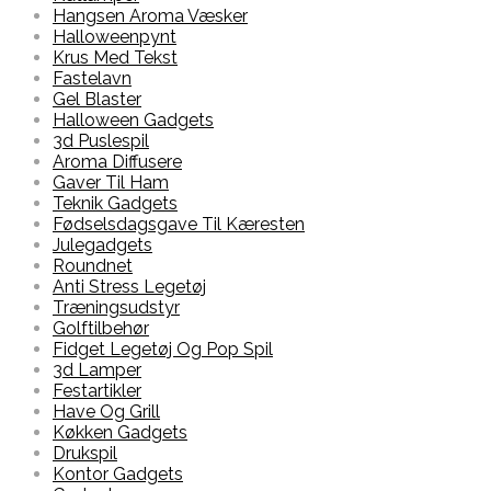
Hangsen Aroma Væsker
Halloweenpynt
Krus Med Tekst
Fastelavn
Gel Blaster
Halloween Gadgets
3d Puslespil
Aroma Diffusere
Gaver Til Ham
Teknik Gadgets
Fødselsdagsgave Til Kæresten
Julegadgets
Roundnet
Anti Stress Legetøj
Træningsudstyr
Golftilbehør
Fidget Legetøj Og Pop Spil
3d Lamper
Festartikler
Have Og Grill
Køkken Gadgets
Drukspil
Kontor Gadgets