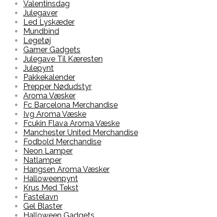
Valentinsdag
Julegaver
Led Lyskæder
Mundbind
Legetøj
Gamer Gadgets
Julegave Til Kæresten
Julepynt
Pakkekalender
Prepper Nødudstyr
Aroma Væsker
Fc Barcelona Merchandise
Ivg Aroma Væske
Fcukin Flava Aroma Væske
Manchester United Merchandise
Fodbold Merchandise
Neon Lamper
Natlamper
Hangsen Aroma Væsker
Halloweenpynt
Krus Med Tekst
Fastelavn
Gel Blaster
Halloween Gadgets