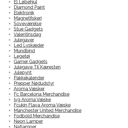
El Løbehjul
Diamond Paint
Elektronik
Magnetfiskeri
Soveværelse
Stue Gadgets
Valentinsdag
Julegaver
Led Lyskæder
Mundbind
Legetøj
Gamer Gadgets
Julegave Til Kæresten
Julepynt
Pakkekalender
Prepper Nødudstyr
Aroma Væsker
Fc Barcelona Merchandise
Ivg Aroma Væske
Fcukin Flava Aroma Væske
Manchester United Merchandise
Fodbold Merchandise
Neon Lamper
Natlamper