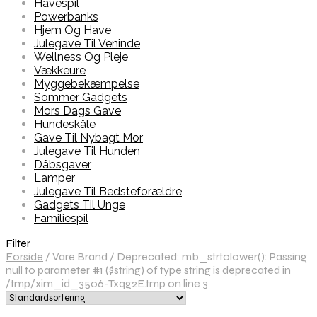
Havespil
Powerbanks
Hjem Og Have
Julegave Til Veninde
Wellness Og Pleje
Vækkeure
Myggebekæmpelse
Sommer Gadgets
Mors Dags Gave
Hundeskåle
Gave Til Nybagt Mor
Julegave Til Hunden
Dåbsgaver
Lamper
Julegave Til Bedsteforældre
Gadgets Til Unge
Familiespil
Filter
Forside
/
Vare Brand
/
Deprecated: mb_strtolower(): Passing
null to parameter #1 ($string) of type string is deprecated in
/tmp/xim_id_3506-Txqg2E.tmp on line 3