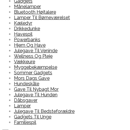
Gadgets
Månelamper
Bluetooth Højtalere
Lamper Til Børneværelset
Kæledyr
Drikkedunke
Havespil
Powerbanks
Hjem Og Have
Julegave Til Veninde
Wellness Og Pleje
Vækkeure
Myggebekæmpelse
Sommer Gadgets
Mors Dags Gave
Hundeskåle
Gave Til Nybagt Mor
Julegave Til Hunden
Dåbsgaver
Lamper
Julegave Til Bedsteforældre
Gadgets Til Unge
Familiespil