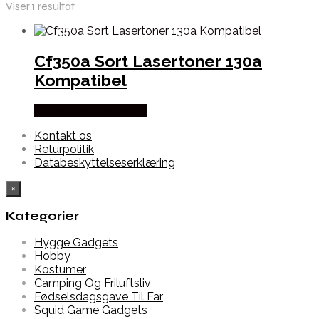
Viser 1 resultat
Cf350a Sort Lasertoner 130a
Kompatibel
Købes hos Dalgaard-it
Kontakt os
Returpolitik
Databeskyttelseserklæring
×
Kategorier
Hygge Gadgets
Hobby
Kostumer
Camping Og Friluftsliv
Fødselsdagsgave Til Far
Squid Game Gadgets