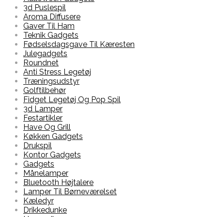
3d Puslespil
Aroma Diffusere
Gaver Til Ham
Teknik Gadgets
Fødselsdagsgave Til Kæresten
Julegadgets
Roundnet
Anti Stress Legetøj
Træningsudstyr
Golftilbehør
Fidget Legetøj Og Pop Spil
3d Lamper
Festartikler
Have Og Grill
Køkken Gadgets
Drukspil
Kontor Gadgets
Gadgets
Månelamper
Bluetooth Højtalere
Lamper Til Børneværelset
Kæledyr
Drikkedunke