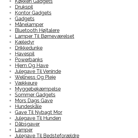
Køkken Gadgets
Drukspil
Kontor Gadgets
Gadgets
Månelamper
Bluetooth Højtalere
Lamper Til Børneværelset
Kæledyr
Drikkedunke
Havespil
Powerbanks
Hjem Og Have
Julegave Til Veninde
Wellness Og Pleje
Vækkeure
Myggebekæmpelse
Sommer Gadgets
Mors Dags Gave
Hundeskåle
Gave Til Nybagt Mor
Julegave Til Hunden
Dåbsgaver
Lamper
Julegave Til Bedsteforældre