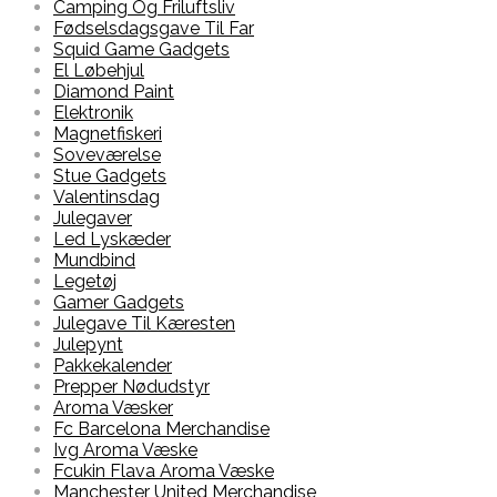
Camping Og Friluftsliv
Fødselsdagsgave Til Far
Squid Game Gadgets
El Løbehjul
Diamond Paint
Elektronik
Magnetfiskeri
Soveværelse
Stue Gadgets
Valentinsdag
Julegaver
Led Lyskæder
Mundbind
Legetøj
Gamer Gadgets
Julegave Til Kæresten
Julepynt
Pakkekalender
Prepper Nødudstyr
Aroma Væsker
Fc Barcelona Merchandise
Ivg Aroma Væske
Fcukin Flava Aroma Væske
Manchester United Merchandise