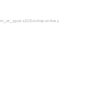
p/xim_id_3506-sZCEvo.tmp on line 3