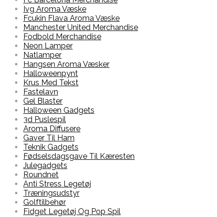
Ivg Aroma Væske
Fcukin Flava Aroma Væske
Manchester United Merchandise
Fodbold Merchandise
Neon Lamper
Natlamper
Hangsen Aroma Væsker
Halloweenpynt
Krus Med Tekst
Fastelavn
Gel Blaster
Halloween Gadgets
3d Puslespil
Aroma Diffusere
Gaver Til Ham
Teknik Gadgets
Fødselsdagsgave Til Kæresten
Julegadgets
Roundnet
Anti Stress Legetøj
Træningsudstyr
Golftilbehør
Fidget Legetøj Og Pop Spil