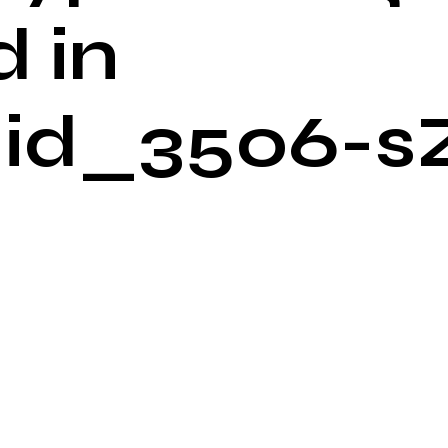
 in
id_3506-s