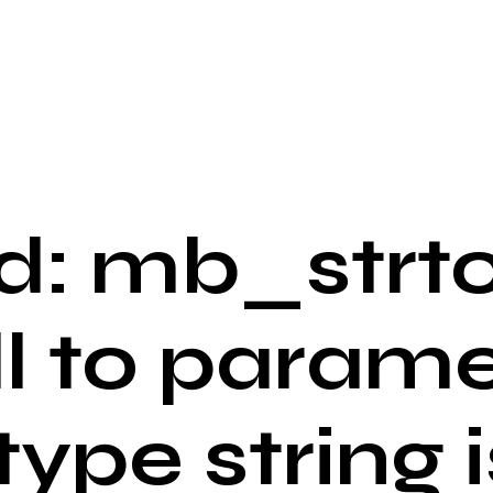
: mb_strto
ll to parame
 type string i