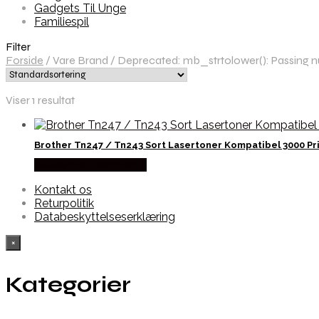
Gadgets Til Unge
Familiespil
Filter
Forside
/
Vare Brand
/
Deprecated: mb_strtolower(): Passing nul
Viser 1 resultat
Brother Tn247 / Tn243 Sort Lasertoner Kompatibel 3000 Pr
Købes hos Dalgaard-it
Kontakt os
Returpolitik
Databeskyttelseserklæring
×
Kategorier