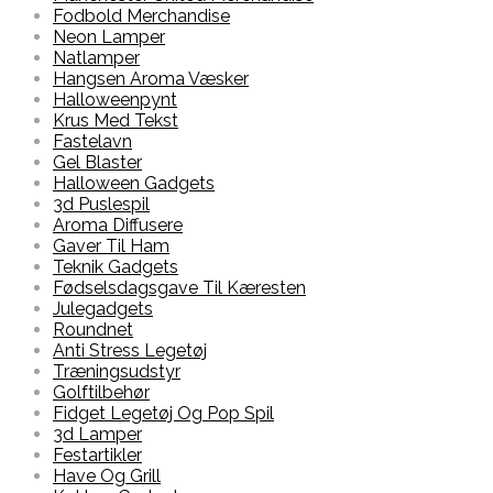
Fodbold Merchandise
Neon Lamper
Natlamper
Hangsen Aroma Væsker
Halloweenpynt
Krus Med Tekst
Fastelavn
Gel Blaster
Halloween Gadgets
3d Puslespil
Aroma Diffusere
Gaver Til Ham
Teknik Gadgets
Fødselsdagsgave Til Kæresten
Julegadgets
Roundnet
Anti Stress Legetøj
Træningsudstyr
Golftilbehør
Fidget Legetøj Og Pop Spil
3d Lamper
Festartikler
Have Og Grill