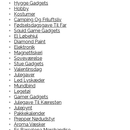
Hygge Gadgets
Hobby
Kostumer
Camping Og Friluftsliv
Fødselsdagsgave Til Far
Squid Game Gadgets
El Løbehjul
Diamond Paint
Elektronik
Magnetfiskeri
Soveværelse
Stue Gadgets
Valentinsdag
Julegaver
Led Lyskæder
Mundbind
Legetøj
Gamer Gadgets
Julegave Til Kæresten
Julepynt
Pakkekalender
Prepper Nødudstyr
Aroma Væsker
Fc Barcelona Merchandise