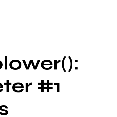
lower():
ter #1
s