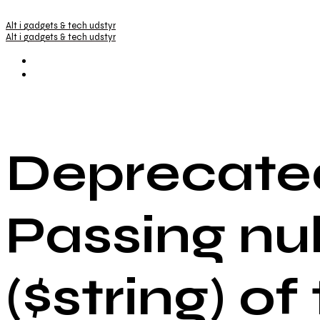
Alt i gadgets & tech udstyr
Alt i gadgets & tech udstyr
Deprecated
Passing nu
($string) of