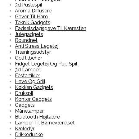
3d Puslespil
Aroma Diffusere
Gaver Til Ham
Teknik Gadgets
Fødselsdagsgave Til Kæresten
Julegadgets
Roundnet
Anti Stress Legetøj
Træningsudstyr
Golftilbehør
Fidget Legetøj Og Pop Spil
3d Lamper
Festartikler
Have Og Grill
Køkken Gadgets
Drukspil
Kontor Gadgets
Gadgets
Månelamper
Bluetooth Højtalere
Lamper Til Børneværelset
Kæledyr
Drikkedunke