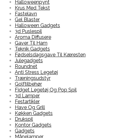
Halloweenpynt
Krus Med Tekst
Fastelavn
Gel Blaster
Halloween Gadgets
3d Puslespil
Aroma Diffusere
Gaver Til Ham
Teknik Gadgets
Fødselsdagsgave Til Kæresten
Julegadgets
Roundnet
Anti Stress Legetøj
Træningsudstyr
Golftilbehør
Fidget Legetøj Og Pop Spil
3d Lamper
Festartikler
Have Og Grill
Køkken Gadgets
Drukspil
Kontor Gadgets
Gadgets
Månelamper