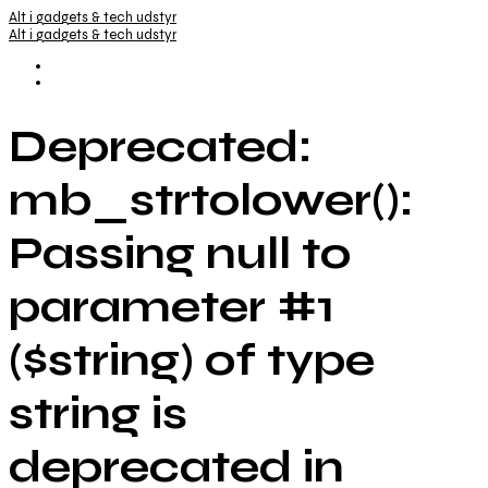
Alt i gadgets & tech udstyr
Alt i gadgets & tech udstyr
Deprecated:
mb_strtolower():
Passing null to
parameter #1
($string) of type
string is
deprecated in