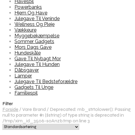
Havespil
Powerbanks
Hjem Og Have
Julegave Til Veninde
Wellness Og Pleje
Vækkeure
Myggebekæmpelse
Sommer Gadgets
Mors Dags Gave
Hundeskåle
Gave Til Nybagt Mor
Julegave Til Hunden
Dåbsgaver
Lamper
Julegave Til Bedsteforældre
Gadgets Til Unge
Familiespil
Filter
Forside
/
Vare Brand
/
Deprecated: mb_strtolower(): Passing
null to parameter #1 ($string) of type string is deprecated in
/tmp/xim_id_3506-soAnzb.tmp on line 3