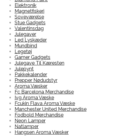
Elektronik
Magnetfiskeri
Soveværelse
Stue Gadgets
Valentinsdag
Julegaver
Led Lyskæder
Mundbind
Legetøj
Gamer Gadgets
Julegave Til Kæresten
Julepynt
Pakkekalender
Prepper Nødudstyr
Aroma Væsker
Fc Barcelona Merchandise
Ivg Aroma Væske
Fcukin Flava Aroma Væske
Manchester United Merchandise
Fodbold Merchandise
Neon Lamper
Natlamper
Hangsen Aroma Væsker