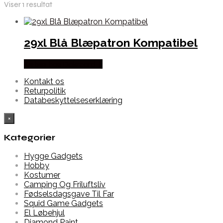
Viser 1 resultat
29xl Blå Blæpatron Kompatibel
Købes hos Dalgaard-it
Kontakt os
Returpolitik
Databeskyttelseserklæring
×
Kategorier
Hygge Gadgets
Hobby
Kostumer
Camping Og Friluftsliv
Fødselsdagsgave Til Far
Squid Game Gadgets
El Løbehjul
Diamond Paint