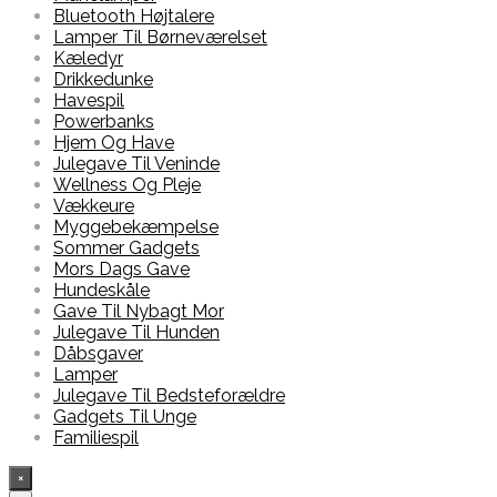
Bluetooth Højtalere
Lamper Til Børneværelset
Kæledyr
Drikkedunke
Havespil
Powerbanks
Hjem Og Have
Julegave Til Veninde
Wellness Og Pleje
Vækkeure
Myggebekæmpelse
Sommer Gadgets
Mors Dags Gave
Hundeskåle
Gave Til Nybagt Mor
Julegave Til Hunden
Dåbsgaver
Lamper
Julegave Til Bedsteforældre
Gadgets Til Unge
Familiespil
×