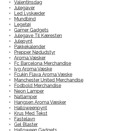
Valentinsdag
Julegaver
Led Lyskæder
Mundbind
Legetøj
Gamer Gadgets
Julegave Til Kæresten
Julepynt
Pakkekalender
Prepper Nødudstyr
Aroma Væsker
Fc Barcelona Merchandise
Ivg Aroma Væske
Fcukin Flava Aroma Væske
Manchester United Merchandise
Fodbold Merchandise
Neon Lamper
Natlamper
Hangsen Aroma Væsker
Halloweenpynt
Krus Med Tekst
Fastelavn
Gel Blaster
Halloween Gadgets