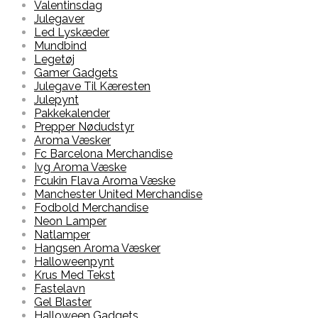
Valentinsdag
Julegaver
Led Lyskæder
Mundbind
Legetøj
Gamer Gadgets
Julegave Til Kæresten
Julepynt
Pakkekalender
Prepper Nødudstyr
Aroma Væsker
Fc Barcelona Merchandise
Ivg Aroma Væske
Fcukin Flava Aroma Væske
Manchester United Merchandise
Fodbold Merchandise
Neon Lamper
Natlamper
Hangsen Aroma Væsker
Halloweenpynt
Krus Med Tekst
Fastelavn
Gel Blaster
Halloween Gadgets