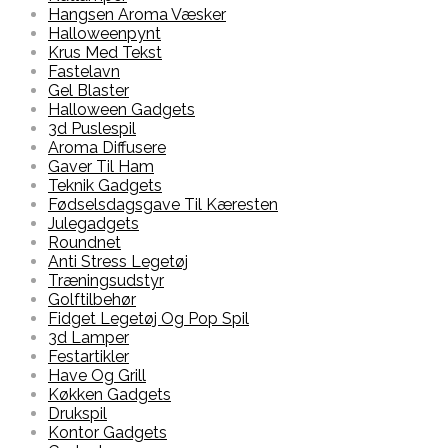
Hangsen Aroma Væsker
Halloweenpynt
Krus Med Tekst
Fastelavn
Gel Blaster
Halloween Gadgets
3d Puslespil
Aroma Diffusere
Gaver Til Ham
Teknik Gadgets
Fødselsdagsgave Til Kæresten
Julegadgets
Roundnet
Anti Stress Legetøj
Træningsudstyr
Golftilbehør
Fidget Legetøj Og Pop Spil
3d Lamper
Festartikler
Have Og Grill
Køkken Gadgets
Drukspil
Kontor Gadgets