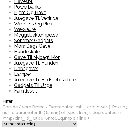
Havespil
Powerbanks
Hjem Og Have
Julegave Til Veninde
Wellness Og Pleje
Vækkeure
Myggebekæmpelse
Sommer Gadgets
Mors Dags Gave
Hundeskåle
Gave Til Nybagt Mor
Julegave Til Hunden
Dåbsgaver
Lamper
Julegave Til Bedsteforældre
Gadgets Til Unge
Familiespil
Filter
Forside
/
Vare Brand
/
Deprecated: mb_strtolower(): Passing
null to parameter #1 ($string) of type string is deprecated in
/tmp/xim_id_3506-Smc6Lq.tmp on line 3