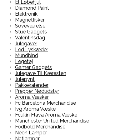
El Løbehjul
Diamond Paint
Elektronik
Magnetfiskeri
Soveværelse
Stue Gadgets
Valentinsdag
Julegaver
Led Lyskæder
Mundbind
Legetøj
Gamer Gadgets
Julegave Til Kæresten
Julepynt
Pakkekalender
Prepper Nødudstyr
Aroma Væsker
Fc Barcelona Merchandise
Ivg Aroma Væske
Fcukin Flava Aroma Væske
Manchester United Merchandise
Fodbold Merchandise
Neon Lamper
Natlamper