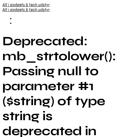
Alt i gadgets & tech udstyr
Alt i gadgets & tech udstyr
Deprecated:
mb_strtolower():
Passing null to
parameter #1
($string) of type
string is
deprecated in