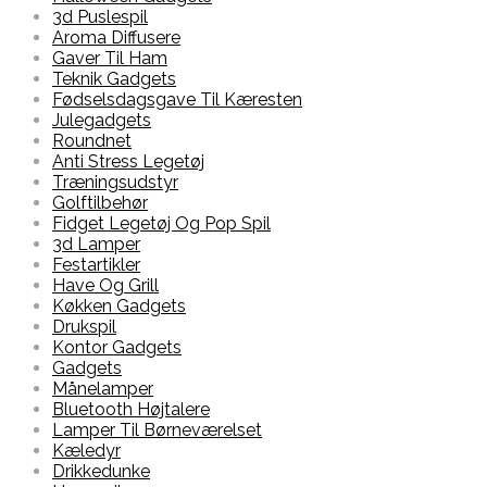
3d Puslespil
Aroma Diffusere
Gaver Til Ham
Teknik Gadgets
Fødselsdagsgave Til Kæresten
Julegadgets
Roundnet
Anti Stress Legetøj
Træningsudstyr
Golftilbehør
Fidget Legetøj Og Pop Spil
3d Lamper
Festartikler
Have Og Grill
Køkken Gadgets
Drukspil
Kontor Gadgets
Gadgets
Månelamper
Bluetooth Højtalere
Lamper Til Børneværelset
Kæledyr
Drikkedunke