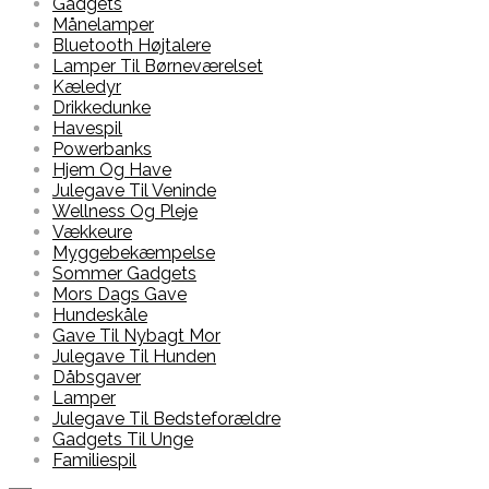
Gadgets
Månelamper
Bluetooth Højtalere
Lamper Til Børneværelset
Kæledyr
Drikkedunke
Havespil
Powerbanks
Hjem Og Have
Julegave Til Veninde
Wellness Og Pleje
Vækkeure
Myggebekæmpelse
Sommer Gadgets
Mors Dags Gave
Hundeskåle
Gave Til Nybagt Mor
Julegave Til Hunden
Dåbsgaver
Lamper
Julegave Til Bedsteforældre
Gadgets Til Unge
Familiespil