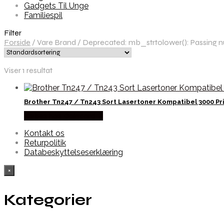
Gadgets Til Unge
Familiespil
Filter
Forside
/
Vare Brand
/
Deprecated: mb_strtolower(): Passing nul
Viser 1 resultat
Brother Tn247 / Tn243 Sort Lasertoner Kompatibel 3000 Pr
Købes hos Dalgaard-it
Kontakt os
Returpolitik
Databeskyttelseserklæring
×
Kategorier