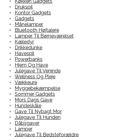
Køkken Gadgets
Drukspil
Kontor Gadgets
Gadgets
Månelamper
Bluetooth Højtalere
Lamper Til Børneværelset
Kæledyr
Drikkedunke
Havespil
Powerbanks
Hjem Og Have
Julegave Til Veninde
Wellness Og Pleje
Vækkeure
Myggebekæmpelse
Sommer Gadgets
Mors Dags Gave
Hundeskåle
Gave Til Nybagt Mor
Julegave Til Hunden
Dåbsgaver
Lamper
Julegave Til Bedsteforældre