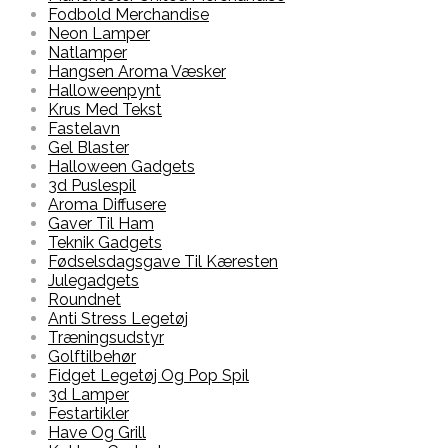
Fodbold Merchandise
Neon Lamper
Natlamper
Hangsen Aroma Væsker
Halloweenpynt
Krus Med Tekst
Fastelavn
Gel Blaster
Halloween Gadgets
3d Puslespil
Aroma Diffusere
Gaver Til Ham
Teknik Gadgets
Fødselsdagsgave Til Kæresten
Julegadgets
Roundnet
Anti Stress Legetøj
Træningsudstyr
Golftilbehør
Fidget Legetøj Og Pop Spil
3d Lamper
Festartikler
Have Og Grill