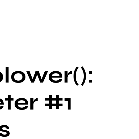
lower():
ter #1
s