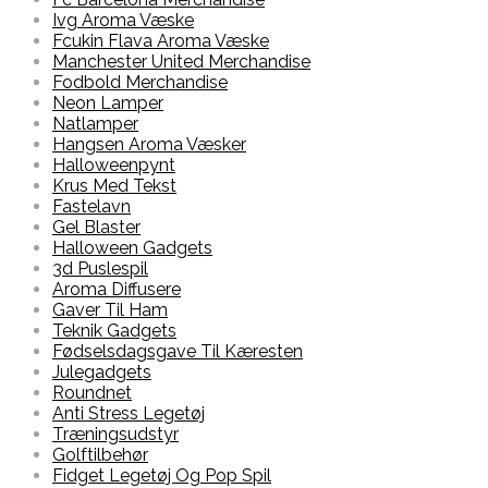
Ivg Aroma Væske
Fcukin Flava Aroma Væske
Manchester United Merchandise
Fodbold Merchandise
Neon Lamper
Natlamper
Hangsen Aroma Væsker
Halloweenpynt
Krus Med Tekst
Fastelavn
Gel Blaster
Halloween Gadgets
3d Puslespil
Aroma Diffusere
Gaver Til Ham
Teknik Gadgets
Fødselsdagsgave Til Kæresten
Julegadgets
Roundnet
Anti Stress Legetøj
Træningsudstyr
Golftilbehør
Fidget Legetøj Og Pop Spil