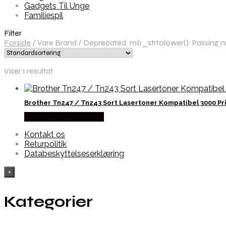
Gadgets Til Unge
Familiespil
Filter
Forside
/
Vare Brand
/
Deprecated: mb_strtolower(): Passing nul
Viser 1 resultat
Brother Tn247 / Tn243 Sort Lasertoner Kompatibel 3000 Pr
Købes hos Dalgaard-it
Kontakt os
Returpolitik
Databeskyttelseserklæring
×
Kategorier