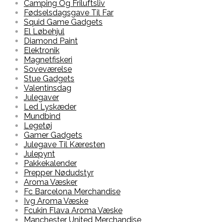
Camping Og Friluftsliv
Fødselsdagsgave Til Far
Squid Game Gadgets
El Løbehjul
Diamond Paint
Elektronik
Magnetfiskeri
Soveværelse
Stue Gadgets
Valentinsdag
Julegaver
Led Lyskæder
Mundbind
Legetøj
Gamer Gadgets
Julegave Til Kæresten
Julepynt
Pakkekalender
Prepper Nødudstyr
Aroma Væsker
Fc Barcelona Merchandise
Ivg Aroma Væske
Fcukin Flava Aroma Væske
Manchester United Merchandise