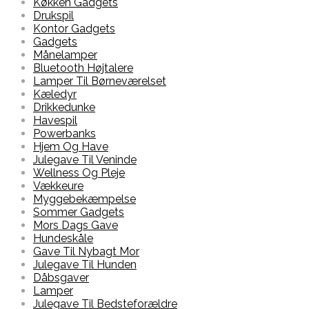
Køkken Gadgets
Drukspil
Kontor Gadgets
Gadgets
Månelamper
Bluetooth Højtalere
Lamper Til Børneværelset
Kæledyr
Drikkedunke
Havespil
Powerbanks
Hjem Og Have
Julegave Til Veninde
Wellness Og Pleje
Vækkeure
Myggebekæmpelse
Sommer Gadgets
Mors Dags Gave
Hundeskåle
Gave Til Nybagt Mor
Julegave Til Hunden
Dåbsgaver
Lamper
Julegave Til Bedsteforældre