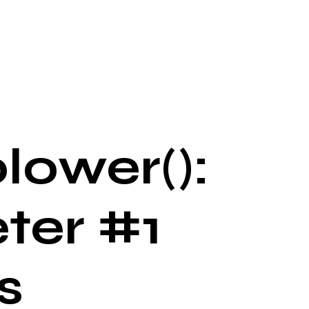
lower():
ter #1
s