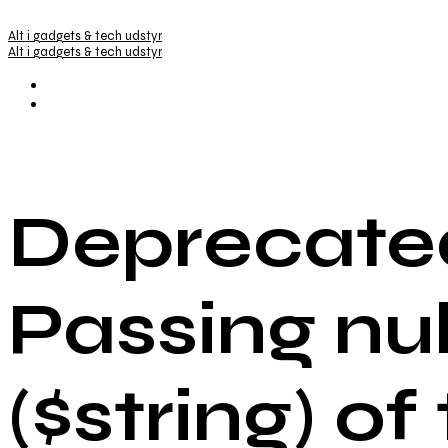
Alt i gadgets & tech udstyr
Alt i gadgets & tech udstyr
Deprecated
Passing nu
($string) of