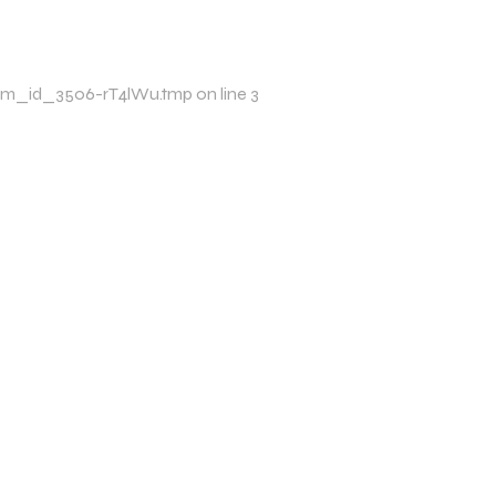
p/xim_id_3506-rT4lWu.tmp on line 3