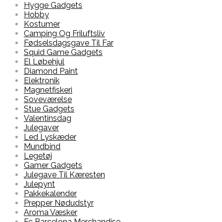
Hygge Gadgets
Hobby
Kostumer
Camping Og Friluftsliv
Fødselsdagsgave Til Far
Squid Game Gadgets
El Løbehjul
Diamond Paint
Elektronik
Magnetfiskeri
Soveværelse
Stue Gadgets
Valentinsdag
Julegaver
Led Lyskæder
Mundbind
Legetøj
Gamer Gadgets
Julegave Til Kæresten
Julepynt
Pakkekalender
Prepper Nødudstyr
Aroma Væsker
Fc Barcelona Merchandise