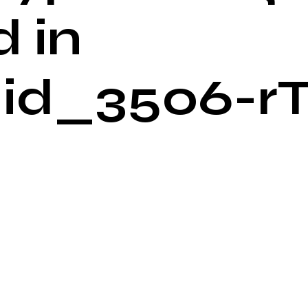
 in
id_3506-r