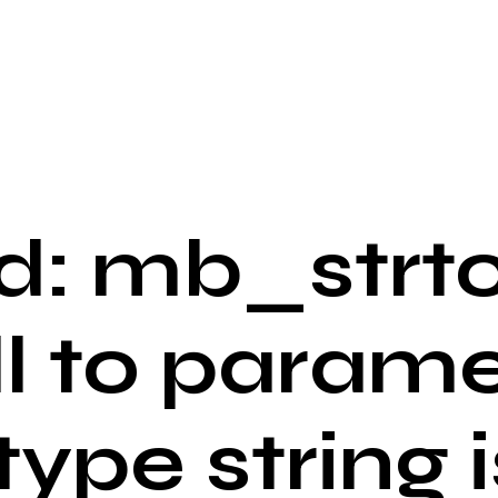
: mb_strto
ll to parame
 type string i