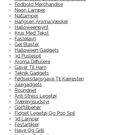
Fodbold Merchandise
Neon Lamper
Natlamper
Hangsen Aroma Væsker
Halloweenpynt
Krus Med Tekst
Fastelavn
Gel Blaster
Halloween Gadgets
3d Puslespil
Aroma Diffusere
Gaver Til Ham
Teknik Gadgets
Fødselsdagsgave Til Kæresten
Julegadgets
Roundnet
Anti Stress Legetøj
Træningsudstyr
Golftilbehør
Fidget Legetøj Og Pop Spil
3d Lamper
Festartikler
Have Og Grill