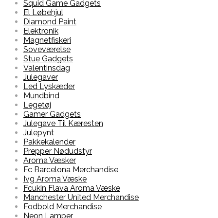
Squid Game Gadgets
El Løbehjul
Diamond Paint
Elektronik
Magnetfiskeri
Soveværelse
Stue Gadgets
Valentinsdag
Julegaver
Led Lyskæder
Mundbind
Legetøj
Gamer Gadgets
Julegave Til Kæresten
Julepynt
Pakkekalender
Prepper Nødudstyr
Aroma Væsker
Fc Barcelona Merchandise
Ivg Aroma Væske
Fcukin Flava Aroma Væske
Manchester United Merchandise
Fodbold Merchandise
Neon Lamper