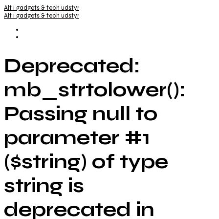
Alt i gadgets & tech udstyr
Alt i gadgets & tech udstyr
Deprecated:
mb_strtolower():
Passing null to
parameter #1
($string) of type
string is
deprecated in