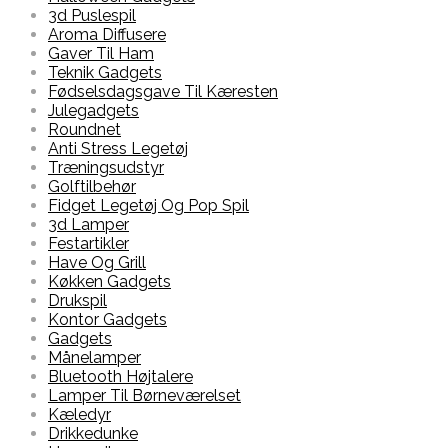
3d Puslespil
Aroma Diffusere
Gaver Til Ham
Teknik Gadgets
Fødselsdagsgave Til Kæresten
Julegadgets
Roundnet
Anti Stress Legetøj
Træningsudstyr
Golftilbehør
Fidget Legetøj Og Pop Spil
3d Lamper
Festartikler
Have Og Grill
Køkken Gadgets
Drukspil
Kontor Gadgets
Gadgets
Månelamper
Bluetooth Højtalere
Lamper Til Børneværelset
Kæledyr
Drikkedunke