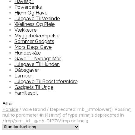
Havespil
Powerbanks
Hjem Og Have
Julegave Til Veninde
Wellness Og Pleje
Vækkeure
Myggebekæmpelse
Sommer Gadgets
Mors Dags Gave
Hundeskåle
Gave Til Nybagt Mor
Julegave Til Hunden
Dåbsgaver
Lamper
Julegave Til Bedsteforældre
Gadgets Til Unge
Familiespil
Filter
Forside
/
Vare Brand
/
Deprecated: mb_strtolower(): Passing
null to parameter #1 ($string) of type string is deprecated in
/tmp/xim_id_3506-RfPZiV.tmp on line 3