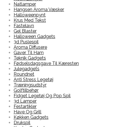
Natlamper
Hangsen Aroma Væsker
Halloweenpynt
Krus Med Tekst
Fastelavn
Gel Blaster
Halloween Gadgets
3d Puslespil
Aroma Diffusere
Gaver Til Ham
Teknik Gadgets
Fødselsdagsgave Til Kæresten
Julegadgets
Roundnet
Anti Stress Legetøj
Træningsudstyr
Golftilbehør
Fidget Legetøj Og Pop Spil
3d Lamper
Festartikler
Have Og Grill
Køkken Gadgets
Drukspil