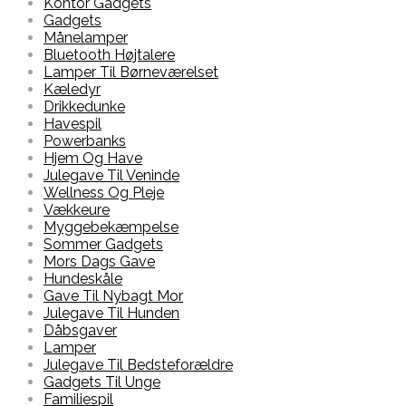
Kontor Gadgets
Gadgets
Månelamper
Bluetooth Højtalere
Lamper Til Børneværelset
Kæledyr
Drikkedunke
Havespil
Powerbanks
Hjem Og Have
Julegave Til Veninde
Wellness Og Pleje
Vækkeure
Myggebekæmpelse
Sommer Gadgets
Mors Dags Gave
Hundeskåle
Gave Til Nybagt Mor
Julegave Til Hunden
Dåbsgaver
Lamper
Julegave Til Bedsteforældre
Gadgets Til Unge
Familiespil