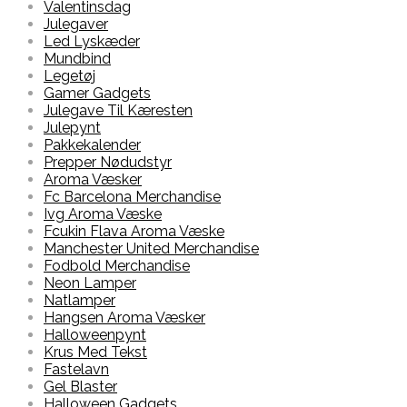
Valentinsdag
Julegaver
Led Lyskæder
Mundbind
Legetøj
Gamer Gadgets
Julegave Til Kæresten
Julepynt
Pakkekalender
Prepper Nødudstyr
Aroma Væsker
Fc Barcelona Merchandise
Ivg Aroma Væske
Fcukin Flava Aroma Væske
Manchester United Merchandise
Fodbold Merchandise
Neon Lamper
Natlamper
Hangsen Aroma Væsker
Halloweenpynt
Krus Med Tekst
Fastelavn
Gel Blaster
Halloween Gadgets