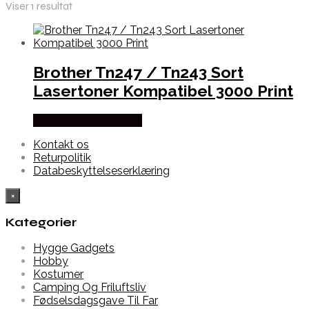
Viser 1 resultat
Brother Tn247 / Tn243 Sort
Lasertoner Kompatibel 3000 Print
Købes hos Dalgaard-it
Kontakt os
Returpolitik
Databeskyttelseserklæring
×
Kategorier
Hygge Gadgets
Hobby
Kostumer
Camping Og Friluftsliv
Fødselsdagsgave Til Far