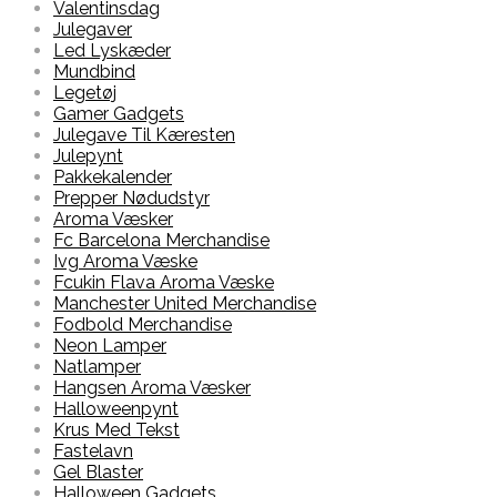
Valentinsdag
Julegaver
Led Lyskæder
Mundbind
Legetøj
Gamer Gadgets
Julegave Til Kæresten
Julepynt
Pakkekalender
Prepper Nødudstyr
Aroma Væsker
Fc Barcelona Merchandise
Ivg Aroma Væske
Fcukin Flava Aroma Væske
Manchester United Merchandise
Fodbold Merchandise
Neon Lamper
Natlamper
Hangsen Aroma Væsker
Halloweenpynt
Krus Med Tekst
Fastelavn
Gel Blaster
Halloween Gadgets