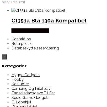
Viser 1 resultat
Cf351a Blå 130a Kompatibel
Købes hos Dalgaard-it
Kontakt os
Returpolitik
Databeskyttelseserklæring
×
Kategorier
Hygge Gadgets
Hobby
Kostumer
Camping Og Friluftsliv
Fødselsdagsgave Til Far
Squid Game Gadgets
El Løbehjul
Diamond Paint