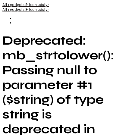
Alt i gadgets & tech udstyr
Alt i gadgets & tech udstyr
Deprecated:
mb_strtolower():
Passing null to
parameter #1
($string) of type
string is
deprecated in