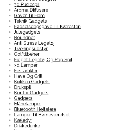
3d Puslespil
Aroma Diffusere
Gaver Til Ham
Teknik Gadgets
Fødselsdagsgave Til Kæresten
Julegadgets
Roundnet
Anti Stress Legetøj
Træningsudstyr
Golftilbehør
Fidget Legetøj Og Pop Spil
3d Lamper
Festartikler
Have Og Grill
Køkken Gadgets
Drukspil
Kontor Gadgets
Gadgets
Månelamper
Bluetooth Højtalere
Lamper Til Børneværelset
Kæledyr
Drikkedunke