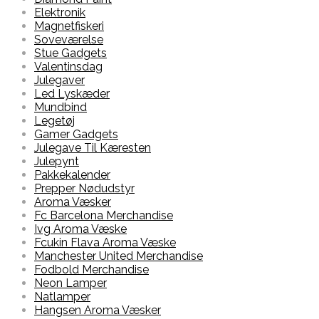
Elektronik
Magnetfiskeri
Soveværelse
Stue Gadgets
Valentinsdag
Julegaver
Led Lyskæder
Mundbind
Legetøj
Gamer Gadgets
Julegave Til Kæresten
Julepynt
Pakkekalender
Prepper Nødudstyr
Aroma Væsker
Fc Barcelona Merchandise
Ivg Aroma Væske
Fcukin Flava Aroma Væske
Manchester United Merchandise
Fodbold Merchandise
Neon Lamper
Natlamper
Hangsen Aroma Væsker