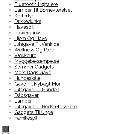
Bluetooth Højtalere
Lamper Til Børneværelset
Kæledyr
Drikkedunke
Havespil
Powerbanks
Hjem Og Have
Julegave Til Veninde
Wellness Og Pleje
Vækkeure
Myggebekæmpelse
Sommer Gadgets
Mors Dags Gave
Hundeskåle
Gave Til Nybagt Mor
Julegave Til Hunden
Dåbsgaver
Lamper
Julegave Til Bedsteforældre
Gadgets Til Unge
Familiespil
×