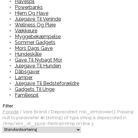
Havespil
Powerbanks
Hjem Og Have
Julegave Til Veninde
Wellness Og Pleje
Vækkeure
Myggebekæmpelse
Sommer Gadgets
Mors Dags Gave
Hundeskåle
Gave Til Nybagt Mor
Julegave Til Hunden
Dåbsgaver
Lamper
Julegave Til Bedsteforældre
Gadgets Til Unge
Familiespil
Filter
Forside
/
Vare Brand
/
Deprecated: mb_strtolower(): Passing
null to parameter #1 ($string) of type string is deprecated in
/tmp/xim_id_3506-ReW9iH.tmp on line 3