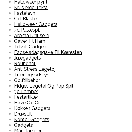
Halloweenpynt
Krus Med Tekst
Fastelavn
Gel Blaster
Halloween Gadgets
3d Puslespil
Aroma Diffusere
Gaver Til Ham
Teknik Gadgets
Fødselsdagsgave Til Kæresten
Julegadgets
Roundnet
Anti Stress Legetøj
Træningsudstyr
Golftilbehør
Fidget Legetøj Og Pop Spil
3d Lamper
Festartikler
Have Og Grill
Køkken Gadgets
Drukspil
Kontor Gadgets
Gadgets
Månelamper